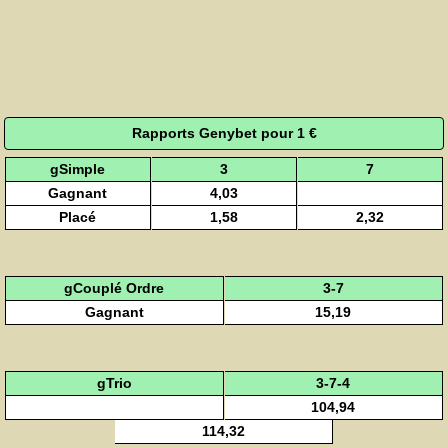
Rapports Genybet pour 1 €
gSimple
3
7
Gagnant
4,03
Placé
1,58
2,32
gCouplé Ordre
3-7
Gagnant
15,19
gTrio
3-7-4
104,94
114,32