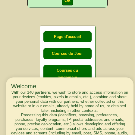
Page d'accueil
Courses du Jour
Courses du
lendemain
Welcome
With our 140
partners
, we wish to store and access information on
Courses
your devices (cookies, pixels in emails, etc.), combine and share
d'aujourd'hui
your personal data with our partners, whether collected on this
website or in our emails, already held by some of us, or obtained
later, including in other contexts.
Processing this data (identifiers, browsing, preferences,
purchases, loyalty programs, IP, postal addresses and emails,
phone, precise geolocation, etc.) allows developing and offering
Haut de Page
you services, content, commercial offers and ads across your
devices and screens (including by email, post, SMS, phone, audio,