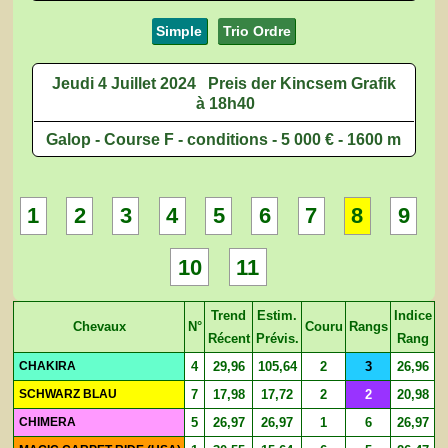
Simple
Trio Ordre
Jeudi 4 Juillet 2024
Preis der Kincsem Grafik
à 18h40
Galop - Course F - conditions - 5 000 € - 1600 m
1
2
3
4
5
6
7
8
9
10
11
Trend
Estim.
Indice
Chevaux
N°
Couru
Rangs
Récent
Prévis.
Rang
CHAKIRA
4
29,96
105,64
2
3
26,96
SCHWARZ BLAU
7
17,98
17,72
2
2
20,98
CHIMERA
5
26,97
26,97
1
6
26,97