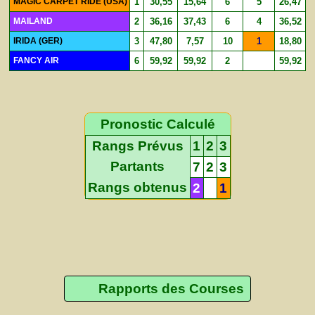
MAGIC CARPET RIDE (USA)
1
30,55
15,64
6
5
26,47
MAILAND
2
36,16
37,43
6
4
36,52
IRIDA (GER)
3
47,80
7,57
10
1
18,80
FANCY AIR
6
59,92
59,92
2
59,92
Pronostic Calculé
Rangs Prévus
1
2
3
Partants
7
2
3
Rangs obtenus
2
1
Rapports des Courses