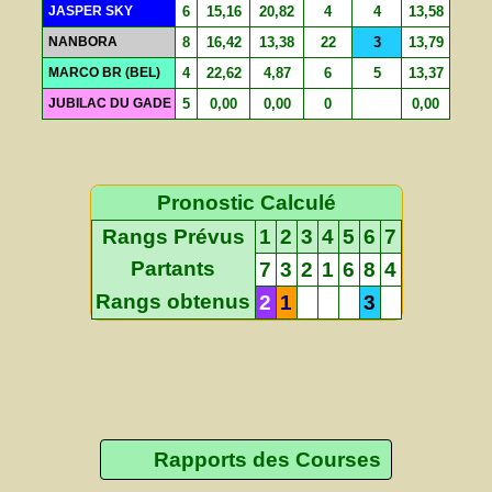
JASPER SKY
6
15,16
20,82
4
4
13,58
NANBORA
8
16,42
13,38
22
3
13,79
MARCO BR (BEL)
4
22,62
4,87
6
5
13,37
JUBILAC DU GADE
5
0,00
0,00
0
0,00
Pronostic Calculé
Rangs Prévus
1
2
3
4
5
6
7
Partants
7
3
2
1
6
8
4
Rangs obtenus
2
1
3
Rapports des Courses