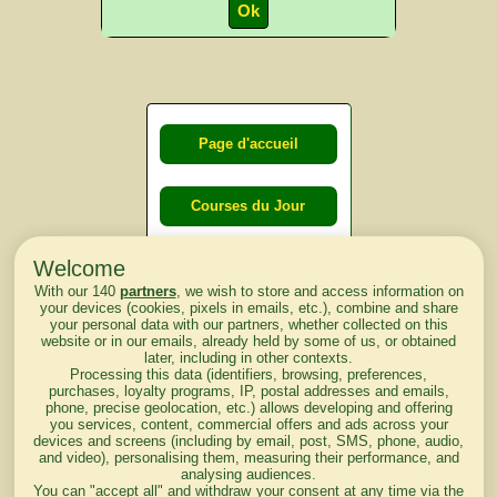
Page d'accueil
Courses du Jour
Welcome
Courses du
With our 140
partners
, we wish to store and access information on
lendemain
your devices (cookies, pixels in emails, etc.), combine and share
your personal data with our partners, whether collected on this
website or in our emails, already held by some of us, or obtained
Courses
later, including in other contexts.
Processing this data (identifiers, browsing, preferences,
d'aujourd'hui
purchases, loyalty programs, IP, postal addresses and emails,
phone, precise geolocation, etc.) allows developing and offering
you services, content, commercial offers and ads across your
devices and screens (including by email, post, SMS, phone, audio,
and video), personalising them, measuring their performance, and
analysing audiences.
Haut de Page
You can "accept all" and withdraw your consent at any time via the