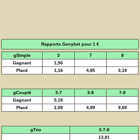
Rapports Genybet pour 1 €
gSimple
3
7
8
Gagnant
1,50
Placé
1,16
4,85
3,19
gCouplé
3-7
3-8
7-8
Gagnant
5,19
Placé
2,09
4,99
9,69
gTrio
3-7-8
13,81