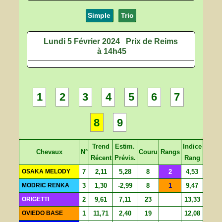
Simple
Trio
Lundi 5 Février 2024
Prix de Reims
à 14h45
1
2
3
4
5
6
7
8
9
Trend
Estim.
Indice
Chevaux
N°
Couru
Rangs
Récent
Prévis.
Rang
OSAKA MELODY
7
2,11
5,28
8
2
4,53
MODRIC RENKA
3
1,30
-2,99
8
1
9,47
ORIGETTI
2
9,61
7,11
23
13,33
OVIEDO BASE
1
11,71
2,40
19
12,08