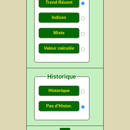
Trend Récent
Indices
Mixte
Valeur calculée
Historique
Historique
Pas d'Histor.