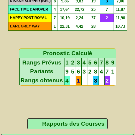
NIKSKE SLIPPER (BEL)
8
9,86
9,83
19
3
7,00
FACE TIME DANOVER
4
17,64
22,72
25
7
11,87
HAPPY PONT ROYAL
7
10,19
2,24
37
2
11,90
EARL GREY WAY
1
22,31
4,42
28
10,73
Pronostic Calculé
Rangs Prévus
1
2
3
4
5
6
7
8
9
Partants
9
5
6
3
2
8
4
7
1
Rangs obtenus
4
1
3
2
Rapports des Courses