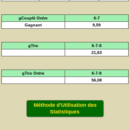
gCouplé Ordre
6-7
Gagnant
9,59
gTrio
6-7-8
21,63
gTrio Ordre
6-7-8
56,08
Méthode d'Utilisation des
Statistiques