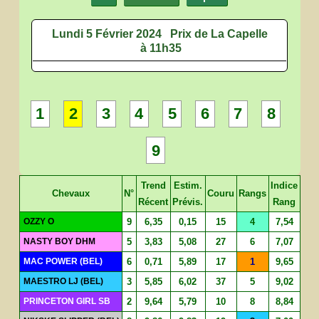
Lundi 5 Février 2024
Prix de La Capelle
à 11h35
1
2
3
4
5
6
7
8
9
Trend
Estim.
Indice
Chevaux
N°
Couru
Rangs
Récent
Prévis.
Rang
OZZY O
9
6,35
0,15
15
4
7,54
NASTY BOY DHM
5
3,83
5,08
27
6
7,07
MAC POWER (BEL)
6
0,71
5,89
17
1
9,65
MAESTRO LJ (BEL)
3
5,85
6,02
37
5
9,02
PRINCETON GIRL SB
2
9,64
5,79
10
8
8,84