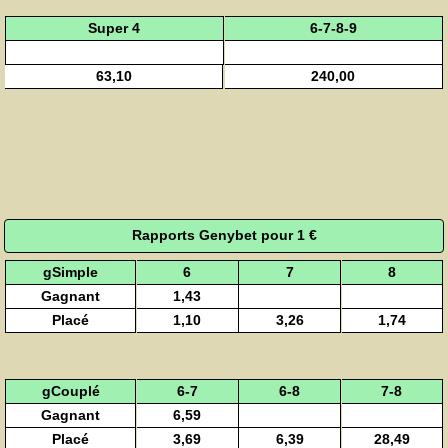
Super 4
6-7-8-9
63,10
240,00
Rapports Genybet pour 1 €
gSimple
6
7
8
Gagnant
1,43
Placé
1,10
3,26
1,74
gCouplé
6-7
6-8
7-8
Gagnant
6,59
Placé
3,69
6,39
28,49