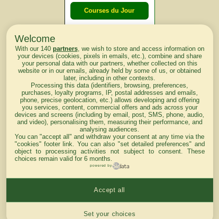
Courses du Jour
Welcome
Courses du
With our 140
partners
, we wish to store and access information on
lendemain
your devices (cookies, pixels in emails, etc.), combine and share
your personal data with our partners, whether collected on this
website or in our emails, already held by some of us, or obtained
Courses
later, including in other contexts.
Processing this data (identifiers, browsing, preferences,
d'aujourd'hui
purchases, loyalty programs, IP, postal addresses and emails,
phone, precise geolocation, etc.) allows developing and offering
you services, content, commercial offers and ads across your
devices and screens (including by email, post, SMS, phone, audio,
and video), personalising them, measuring their performance, and
analysing audiences.
Haut de Page
You can "accept all" and withdraw your consent at any time via the
"cookies" footer link
. You can also "set detailed preferences" and
object to processing activities not subject to consent. These
choices remain valid for 6 months.
powered by
Accept all
Mentions légales du site
Cookies settings
Set your choices