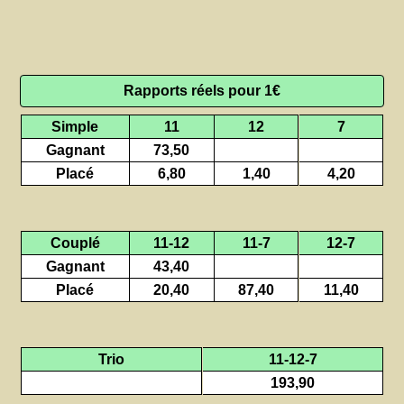
Rapports réels pour 1€
Simple
11
12
7
Gagnant
73,50
Placé
6,80
1,40
4,20
Couplé
11-12
11-7
12-7
Gagnant
43,40
Placé
20,40
87,40
11,40
Trio
11-12-7
193,90