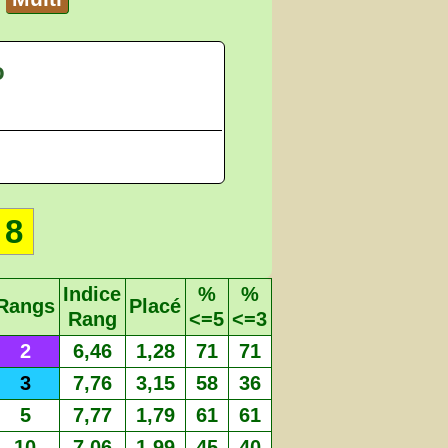
o
8
Indice
%
%
Rangs
Placé
Rang
<=5
<=3
2
6,46
1,28
71
71
3
7,76
3,15
58
36
5
7,77
1,79
61
61
10
7,06
1,99
45
40