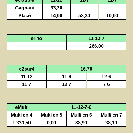
Gagnant
33,20
Placé
14,60
53,30
10,60
eTrio
11-12-7
266,00
e2sur4
16,70
11-12
11-6
12-6
11-7
12-7
7-6
eMulti
11-12-7-6
Multi en 4
Multi en 5
Multi en 6
Multi en 7
1 333,50
0,00
88,90
38,10