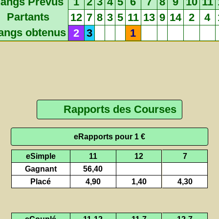
angs Prévus
1
2
3
4
5
6
7
8
9
10
11
Partants
12
7
8
3
5
11
13
9
14
2
4
angs obtenus
2
3
1
Rapports des Courses
eRapports pour 1 €
eSimple
11
12
7
Gagnant
56,40
Placé
4,90
1,40
4,30
eCouplé
11-12
11-7
12-7