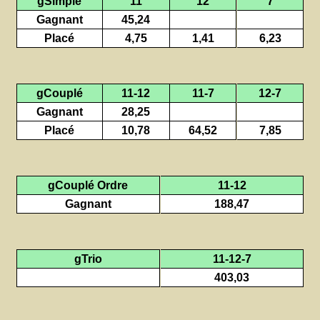
gSimple
11
12
7
Gagnant
45,24
Placé
4,75
1,41
6,23
gCouplé
11-12
11-7
12-7
Gagnant
28,25
Placé
10,78
64,52
7,85
gCouplé Ordre
11-12
Gagnant
188,47
gTrio
11-12-7
403,03