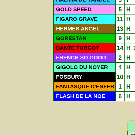
5
H
GOLD SPEED
11
H
FIGARO GRAVE
13
H
HERMES ANGEL
9
H
GORESTAN
14
H
DANTE TURGOT
2
H
FRENCH SO GOOD
4
H
GIGOLO DU NOYER
10
H
FOSBURY
1
H
FANTASQUE D'ENFER
6
H
FLASH DE LA NOE