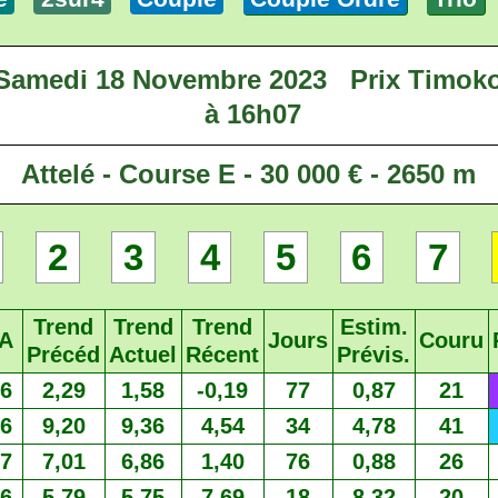
Samedi 18 Novembre 2023
Prix Timok
à 16h07
Attelé - Course E - 30 000 € - 2650 m
2
3
4
5
6
7
Trend
Trend
Trend
Estim.
A
Jours
Couru
Précéd
Actuel
Récent
Prévis.
6
2,29
1,58
-0,19
77
0,87
21
6
9,20
9,36
4,54
34
4,78
41
7
7,01
6,86
1,40
76
0,88
26
6
5,79
5,75
7,69
18
8,32
20