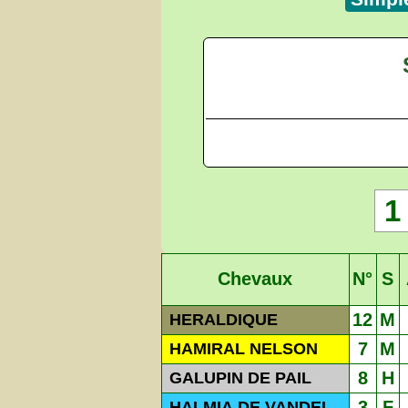
1
Chevaux
N°
S
12
M
HERALDIQUE
7
M
HAMIRAL NELSON
8
H
GALUPIN DE PAIL
3
F
HALMIA DE VANDEL