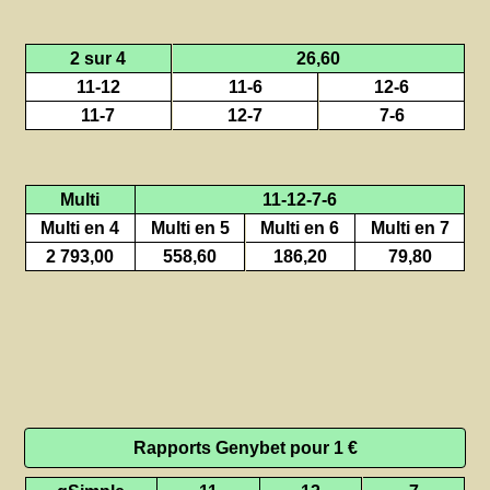
2 sur 4
26,60
11-12
11-6
12-6
11-7
12-7
7-6
Multi
11-12-7-6
Multi en 4
Multi en 5
Multi en 6
Multi en 7
2 793,00
558,60
186,20
79,80
Rapports Genybet pour 1 €