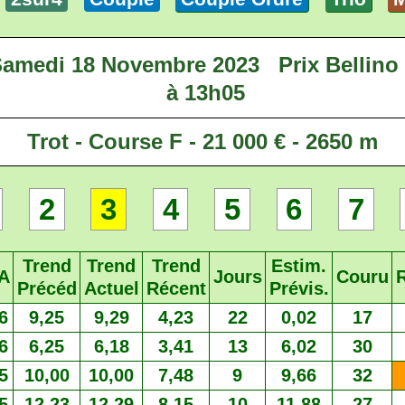
amedi 18 Novembre 2023
Prix Bellino 
à 13h05
Trot - Course F - 21 000 € - 2650 m
2
3
4
5
6
7
Trend
Trend
Trend
Estim.
A
Jours
Couru
Précéd
Actuel
Récent
Prévis.
6
9,25
9,29
4,23
22
0,02
17
6
6,25
6,18
3,41
13
6,02
30
5
10,00
10,00
7,48
9
9,66
32
5
12,23
12,29
8,15
10
11,88
27