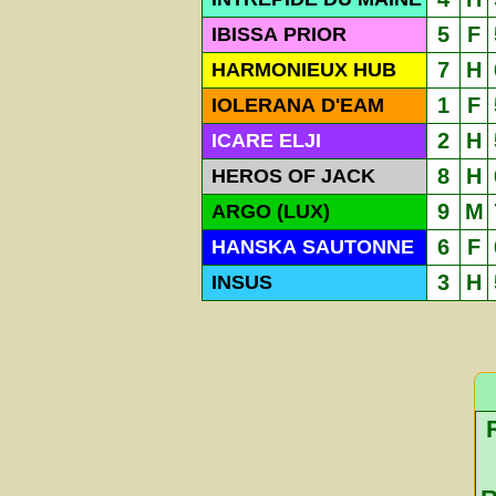
5
F
IBISSA PRIOR
7
H
HARMONIEUX HUB
1
F
IOLERANA D'EAM
2
H
ICARE ELJI
8
H
HEROS OF JACK
9
M
ARGO (LUX)
6
F
HANSKA SAUTONNE
3
H
INSUS