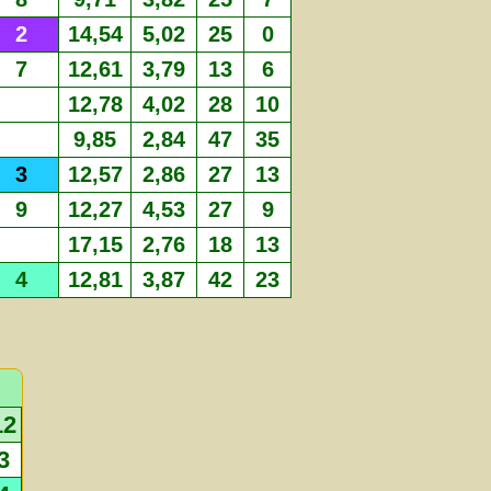
2
14,54
5,02
25
0
7
12,61
3,79
13
6
12,78
4,02
28
10
9,85
2,84
47
35
3
12,57
2,86
27
13
9
12,27
4,53
27
9
17,15
2,76
18
13
4
12,81
3,87
42
23
12
3