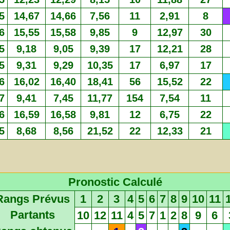
5
14,67
14,66
7,56
11
2,91
8
6
15,55
15,58
9,85
9
12,97
30
5
9,18
9,05
9,39
17
12,21
28
5
9,31
9,29
10,35
17
6,97
17
6
16,02
16,40
18,41
56
15,52
22
7
9,41
7,45
11,77
154
7,54
11
6
16,59
16,58
9,81
12
6,75
22
5
8,68
8,56
21,52
22
12,33
21
Pronostic Calculé
Rangs Prévus
1
2
3
4
5
6
7
8
9
10
11
Partants
10
12
11
4
5
7
1
2
8
9
6