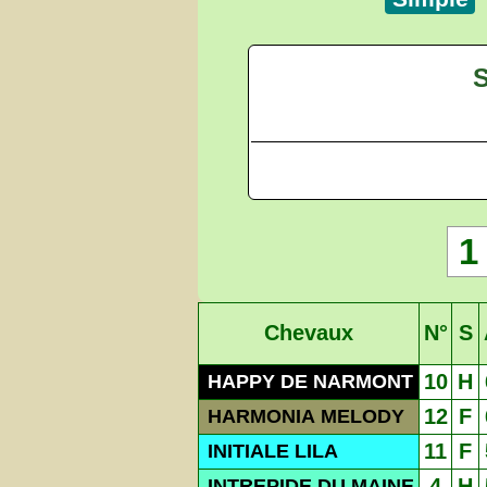
S
1
Chevaux
N°
S
10
H
HAPPY DE NARMONT
12
F
HARMONIA MELODY
11
F
INITIALE LILA
4
H
INTREPIDE DU MAINE