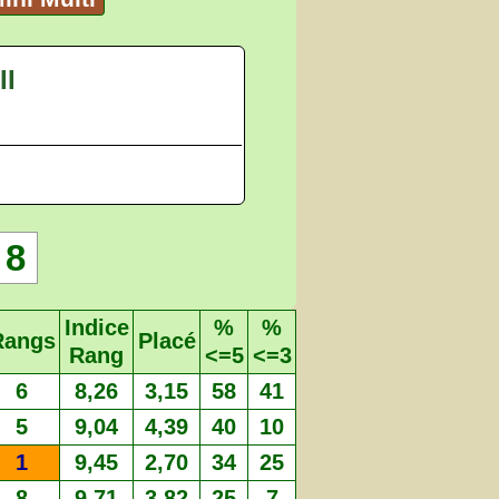
II
8
Indice
%
%
Rangs
Placé
Rang
<=5
<=3
6
8,26
3,15
58
41
5
9,04
4,39
40
10
1
9,45
2,70
34
25
8
9,71
3,82
25
7