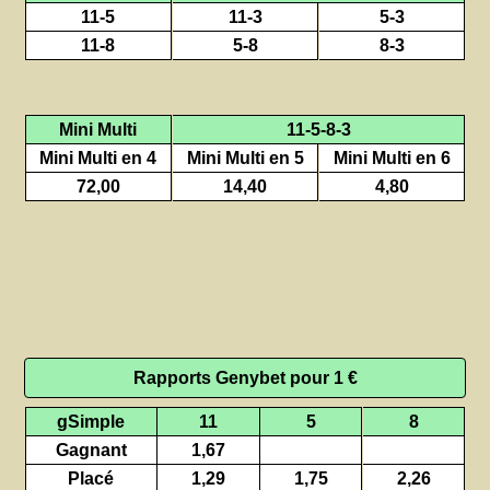
11-5
11-3
5-3
11-8
5-8
8-3
Mini Multi
11-5-8-3
Mini Multi en 4
Mini Multi en 5
Mini Multi en 6
72,00
14,40
4,80
Rapports Genybet pour 1 €
gSimple
11
5
8
Gagnant
1,67
Placé
1,29
1,75
2,26