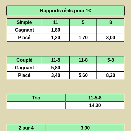
Rapports réels pour 1€
Simple
11
5
8
Gagnant
1,80
Placé
1,20
1,70
3,00
Couplé
11-5
11-8
5-8
Gagnant
5,80
Placé
3,40
5,60
8,20
Trio
11-5-8
14,30
2 sur 4
3,90