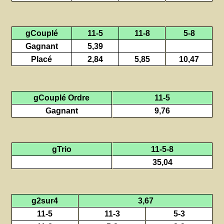
gCouplé
11-5
11-8
5-8
Gagnant
5,39
Placé
2,84
5,85
10,47
gCouplé Ordre
11-5
Gagnant
9,76
gTrio
11-5-8
35,04
g2sur4
3,67
11-5
11-3
5-3