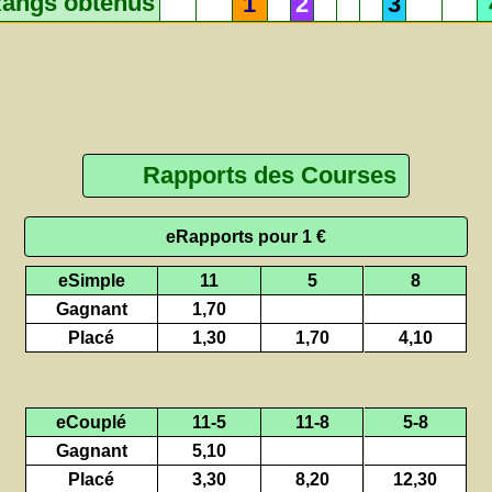
angs obtenus
1
2
3
Rapports des Courses
eRapports pour 1 €
eSimple
11
5
8
Gagnant
1,70
Placé
1,30
1,70
4,10
eCouplé
11-5
11-8
5-8
Gagnant
5,10
Placé
3,30
8,20
12,30