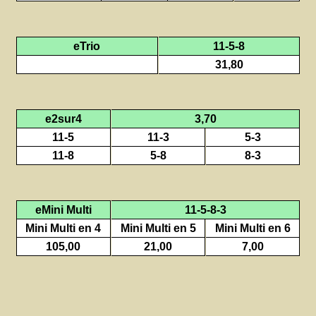
eTrio
11-5-8
31,80
e2sur4
3,70
11-5
11-3
5-3
11-8
5-8
8-3
eMini Multi
11-5-8-3
Mini Multi en 4
Mini Multi en 5
Mini Multi en 6
105,00
21,00
7,00