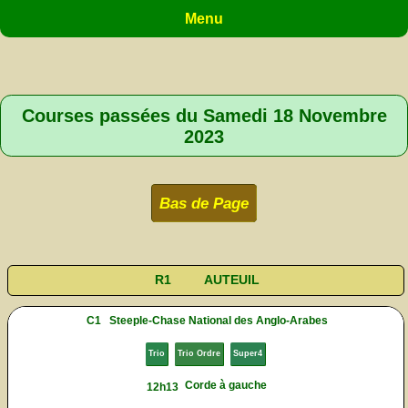
Menu
Courses passées du Samedi 18 Novembre
2023
Bas de Page
R1
AUTEUIL
C1
Steeple-Chase National des Anglo-Arabes
Trio
Trio Ordre
Super4
Corde à gauche
12h13