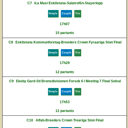
C7
Ica Maxi Eskilstuna-Salatrofén-Stayerlopp
Simple
Couplé
Trio
17h07
15 partants
C8
Eskilstuna Kommunforetag-Breeders Crown Fyraariga Ston Final
Simple
Couplé
Trio
17h29
12 partants
C9
Ekeby Gard-Stl Bronsdivisionen Forsok 6 I Meeting 7 Final Solval
Simple
Couplé
Trio
17h53
12 partants
C10
Alfab-Breeders Crown Treariga Ston Final