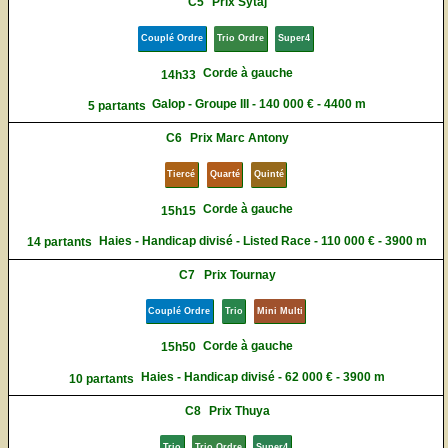
C5
Prix Sytaj
Couplé Ordre
Trio Ordre
Super4
Corde à gauche
14h33
Galop - Groupe III - 140 000 € - 4400 m
5 partants
C6
Prix Marc Antony
Tiercé
Quarté
Quinté
Corde à gauche
15h15
Haies - Handicap divisé - Listed Race - 110 000 € - 3900 m
14 partants
C7
Prix Tournay
Couplé Ordre
Trio
Mini Multi
Corde à gauche
15h50
Haies - Handicap divisé - 62 000 € - 3900 m
10 partants
C8
Prix Thuya
Trio
Trio Ordre
Super4