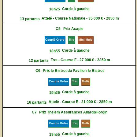
Corde à gauche
18h25
Attelé - Course Nationale - 35 000 € - 2850 m
13 partants
C5
Prix Acaple
Couplé Ordre
Trio
Mini Multi
Corde à gauche
18h55
Trot - Course F - 27 000 € - 2850 m
12 partants
C6
Prix le Bistrot du Pavillon-le Bistrot
Couplé Ordre
Trio
Multi
Corde à gauche
19h25
Attelé - Course E - 21 000 € - 2850 m
16 partants
C7
Prix Thelem Assurances Allard&Forgin
Couplé Ordre
Trio
Multi
Corde à gauche
19h55