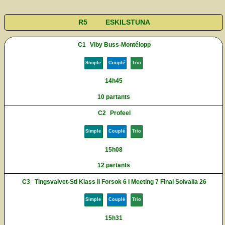
R5
ESKILSTUNA
C1
Viby Buss-Montélopp
Simple
Couplé
Trio
14h45
10 partants
C2
Profeel
Simple
Couplé
Trio
15h08
12 partants
C3
Tingsvalvet-Stl Klass Ii Forsok 6 I Meeting 7 Final Solvalla 26
Simple
Couplé
Trio
15h31