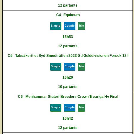
12 partants
C4
Equitours
Simple
Couplé
Trio
15h53
12 partants
C5
Taksäkerthet Syd-Smedträffen 2023-Stl Gulddivisionen Forsok 12 I
Simple
Couplé
Trio
16h20
10 partants
C6
Menhammar Stuteri-Breeders Crown Treariga Hv Final
Simple
Couplé
Trio
16h42
12 partants