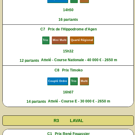
14h50
16 partants
C7
Prix de l'Hippodrome d'Agen
Trio
Mini Multi
Quarté Régional
15h32
Attelé - Course Nationale - 40 000 € - 2650 m
12 partants
C8
Prix Timoko
Couplé Ordre
Trio
Multi
16h07
Attelé - Course E - 30 000 € - 2650 m
14 partants
R3
LAVAL
C1
Prix René Fouassier