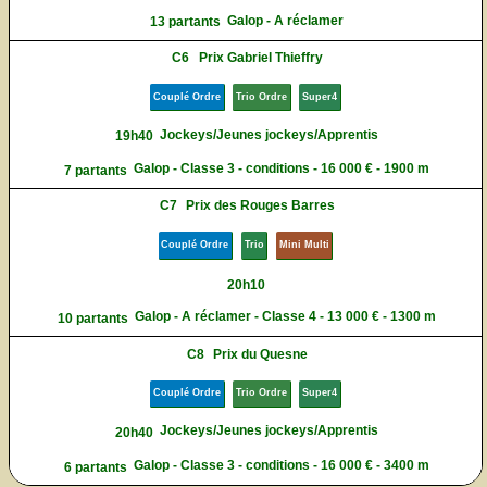
Galop - A réclamer
13 partants
C6
Prix Gabriel Thieffry
Couplé Ordre
Trio Ordre
Super4
Jockeys/Jeunes jockeys/Apprentis
19h40
Galop - Classe 3 - conditions - 16 000 € - 1900 m
7 partants
C7
Prix des Rouges Barres
Couplé Ordre
Trio
Mini Multi
20h10
Galop - A réclamer - Classe 4 - 13 000 € - 1300 m
10 partants
C8
Prix du Quesne
Couplé Ordre
Trio Ordre
Super4
Jockeys/Jeunes jockeys/Apprentis
20h40
Galop - Classe 3 - conditions - 16 000 € - 3400 m
6 partants