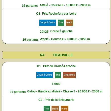
Attelé - Course F - 18 000 € - 2850 m
16 partants
C8
Prix Rochefort-sur-Loire
Couplé Ordre
Trio
Multi
Corde à gauche
20h25
Attelé - Course G - 6 000 € - 2850 m
16 partants
R4
DEAUVILLE
C1
Prix du Croisé-Laroche
Couplé Ordre
Trio
Mini Multi
17h00
Galop - Handicap divisé - Classe 3 - 20 000 € - 2500 m
11 partants
C2
Prix de la Briqueterie
Trio
Multi
Pick5