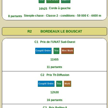
Corde à gauche
16h25
Steeple-chase - Classe 2 - conditions - 59 000 € - 4400 m
8 partants
R2
BORDEAUX LE BOUSCAT
C1
Prix de l'UNAT Sud-Ouest
Couplé Ordre
Trio
Mini Multi
11h55
11 partants
C2
Prix Th Diffusion
Couplé Ordre
Trio
Multi
12h30
16 partants
C3
Prix Bellino II