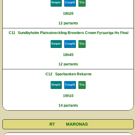
Simple
Couplé
Trio
18h20
12 partants
C11
Sundbyholm Platsutveckling-Breeders Crown Fyraariga Hv Final
Simple
Couplé
Trio
18h45
12 partants
C12
Sparbanken Rekarne
Simple
Couplé
Trio
19h10
14 partants
R7
MARONAS