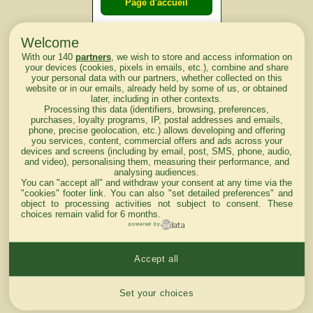
Page d'accueil
Welcome
Courses du
With our 140
partners
, we wish to store and access information on
lendemain
your devices (cookies, pixels in emails, etc.), combine and share
your personal data with our partners, whether collected on this
website or in our emails, already held by some of us, or obtained
Courses
later, including in other contexts.
Processing this data (identifiers, browsing, preferences,
d'aujourd'hui
purchases, loyalty programs, IP, postal addresses and emails,
phone, precise geolocation, etc.) allows developing and offering
you services, content, commercial offers and ads across your
devices and screens (including by email, post, SMS, phone, audio,
and video), personalising them, measuring their performance, and
analysing audiences.
Haut de Page
You can "accept all" and withdraw your consent at any time via the
"cookies" footer link
. You can also "set detailed preferences" and
object to processing activities not subject to consent. These
choices remain valid for 6 months.
powered by
Accept all
Mentions légales du site
Cookies settings
Set your choices