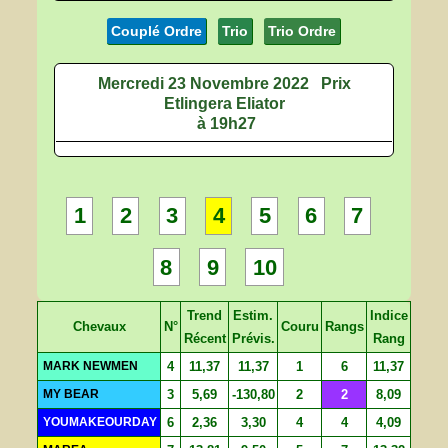
Couplé Ordre
Trio
Trio Ordre
Mercredi 23 Novembre 2022
Prix
Etlingera Eliator
à 19h27
1
2
3
4
5
6
7
8
9
10
Trend
Estim.
Indice
Chevaux
N°
Couru
Rangs
Récent
Prévis.
Rang
MARK NEWMEN
4
11,37
11,37
1
6
11,37
MY BEAR
3
5,69
-130,80
2
2
8,09
YOUMAKEOURDAY
6
2,36
3,30
4
4
4,09