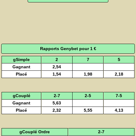
Rapports Genybet pour 1 €
gSimple
2
7
5
Gagnant
2,54
Placé
1,54
1,98
2,18
gCouplé
2-7
2-5
7-5
Gagnant
5,63
Placé
2,32
5,55
4,13
gCouplé Ordre
2-7