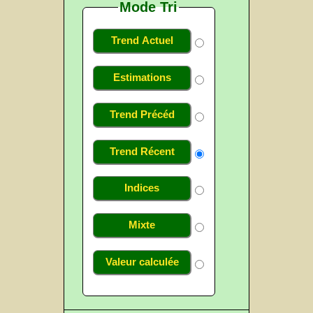
Mode Tri
Trend Actuel
Estimations
Trend Précéd
Trend Récent
Indices
Mixte
Valeur calculée