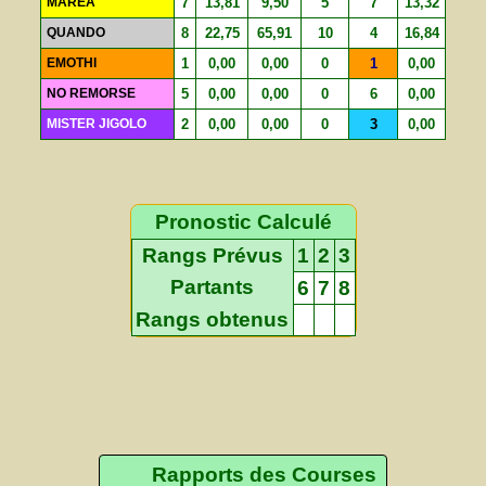
MAREA
7
13,81
9,50
5
7
13,32
QUANDO
8
22,75
65,91
10
4
16,84
EMOTHI
1
0,00
0,00
0
1
0,00
NO REMORSE
5
0,00
0,00
0
6
0,00
MISTER JIGOLO
2
0,00
0,00
0
3
0,00
Pronostic Calculé
Rangs Prévus
1
2
3
Partants
6
7
8
Rangs obtenus
Rapports des Courses