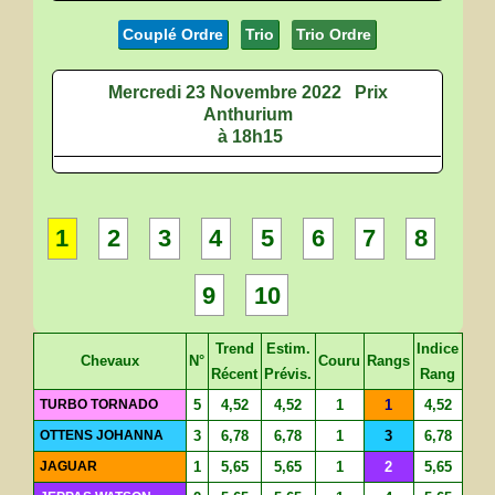
Couplé Ordre
Trio
Trio Ordre
Mercredi 23 Novembre 2022
Prix
Anthurium
à 18h15
1
2
3
4
5
6
7
8
9
10
Trend
Estim.
Indice
Chevaux
N°
Couru
Rangs
Récent
Prévis.
Rang
TURBO TORNADO
5
4,52
4,52
1
1
4,52
OTTENS JOHANNA
3
6,78
6,78
1
3
6,78
JAGUAR
1
5,65
5,65
1
2
5,65