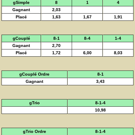
gSimple
8
1
4
Gagnant
2,03
Placé
1,63
1,67
1,91
gCouplé
8-1
8-4
1-4
Gagnant
2,70
Placé
1,72
6,00
8,03
gCouplé Ordre
8-1
Gagnant
3,43
gTrio
8-1-4
10,98
gTrio Ordre
8-1-4