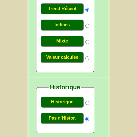
Trend Récent
Indices
Mixte
Valeur calculée
Historique
Historique
Pas d'Histor.