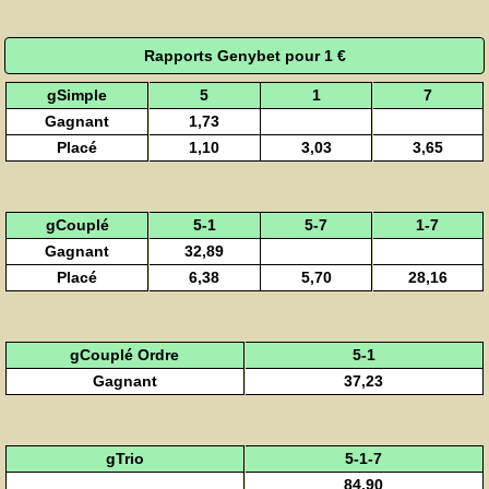
Rapports Genybet pour 1 €
gSimple
5
1
7
Gagnant
1,73
Placé
1,10
3,03
3,65
gCouplé
5-1
5-7
1-7
Gagnant
32,89
Placé
6,38
5,70
28,16
gCouplé Ordre
5-1
Gagnant
37,23
gTrio
5-1-7
84,90