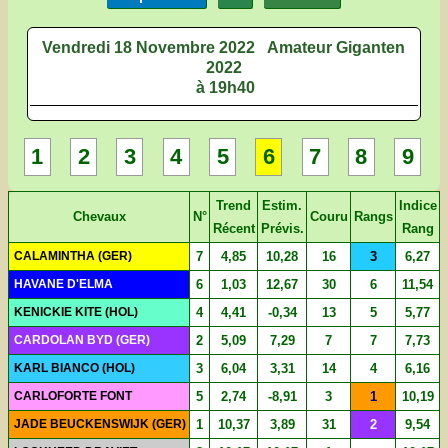
Vendredi 18 Novembre 2022
Amateur Giganten
2022
à 19h40
1
2
3
4
5
6
7
8
9
Trend
Estim.
Indice
Chevaux
N°
Couru
Rangs
Récent
Prévis.
Rang
CALAMINTHA (GER)
7
4,85
10,28
16
3
6,27
HAVANE D'ELMA
6
1,03
12,67
30
6
11,54
KENICKIE KITE (HOL)
4
4,41
-0,34
13
5
5,77
CARDOLAN BYD (GER)
2
5,09
7,29
7
7
7,73
KARL BIANCO (HOL)
3
6,04
3,31
14
4
6,16
CARLOFORTE FONT
5
2,74
-8,91
3
1
10,19
JADE BEUCKENSWIJK (GER)
1
10,37
3,89
31
2
9,54