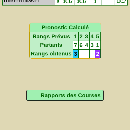
LOCKHEED DRAVIET
8
10,17
10,17
1
10,17
Pronostic Calculé
Rangs Prévus
1
2
3
4
5
Partants
7
6
4
3
1
Rangs obtenus
3
2
Rapports des Courses