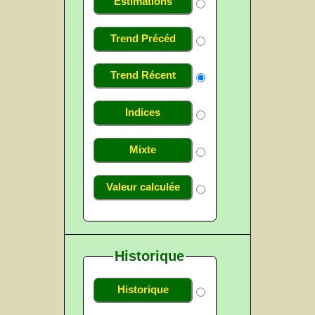
Estimations
Trend Précéd
Trend Récent
Indices
Mixte
Valeur calculée
Historique
Historique