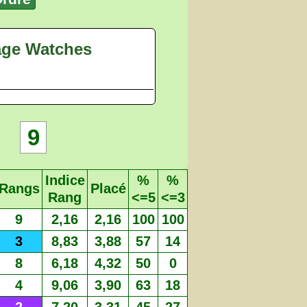
age Watches
9
Indice
%
%
Rangs
Placé
Rang
<=5
<=3
9
2,16
2,16
100
100
3
8,83
3,88
57
14
8
6,18
4,32
50
0
4
9,06
3,90
63
18