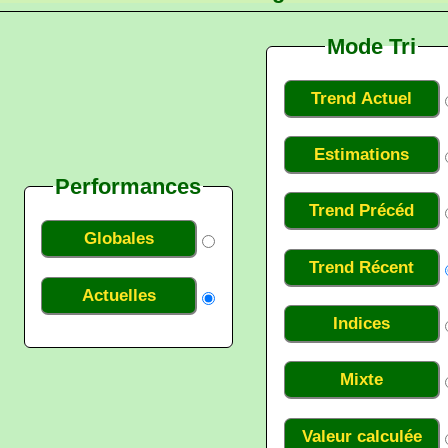
Mode Tri
Trend Actuel
Estimations
Performances
Trend Précéd
Globales
Trend Récent
Actuelles
Indices
Mixte
Valeur calculée