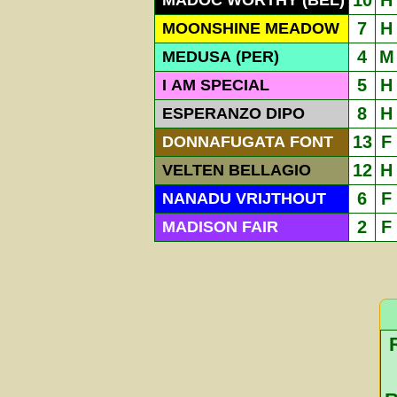
10
H
MADOC WORTHY (BEL)
7
H
MOONSHINE MEADOW
4
M
MEDUSA (PER)
5
H
I AM SPECIAL
8
H
ESPERANZO DIPO
13
F
DONNAFUGATA FONT
12
H
VELTEN BELLAGIO
6
F
NANADU VRIJTHOUT
2
F
MADISON FAIR