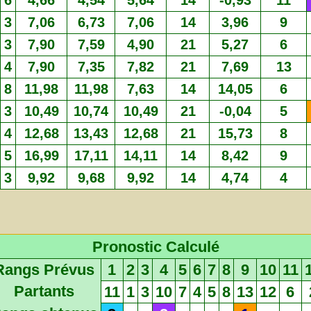
6
4,66
4,54
5,64
14
-0,93
11
3
7,06
6,73
7,06
14
3,96
9
3
7,90
7,59
4,90
21
5,27
6
4
7,90
7,35
7,82
21
7,69
13
8
11,98
11,98
7,63
14
14,05
6
3
10,49
10,74
10,49
21
-0,04
5
4
12,68
13,43
12,68
21
15,73
8
5
16,99
17,11
14,11
14
8,42
9
3
9,92
9,68
9,92
14
4,74
4
Pronostic Calculé
Rangs Prévus
1
2
3
4
5
6
7
8
9
10
11
Partants
11
1
3
10
7
4
5
8
13
12
6