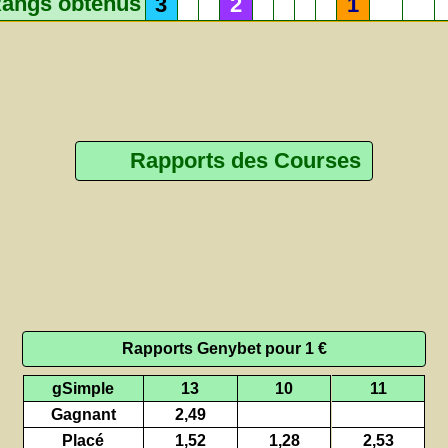
angs obtenus
3
2
1
Rapports des Courses
Rapports Genybet pour 1 €
gSimple
13
10
11
Gagnant
2,49
Placé
1,52
1,28
2,53