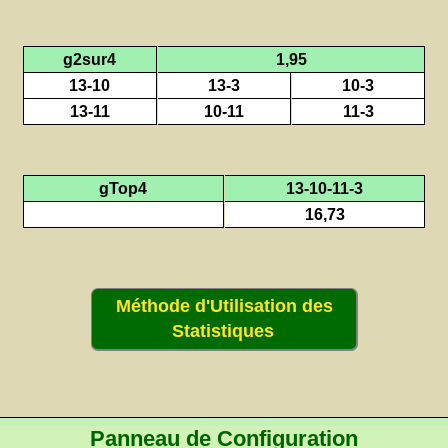
g2sur4
1,95
13-10
13-3
10-3
13-11
10-11
11-3
gTop4
13-10-11-3
16,73
Méthode d'Utilisation des
Statistiques
Panneau de Configuration