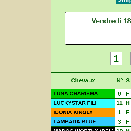
Vendredi 1
1
Chevaux
N°
S
9
F
LUNA CHARISMA
11
H
LUCKYSTAR FILI
1
F
IDONIA KINGLY
3
F
LAMBADA BLUE