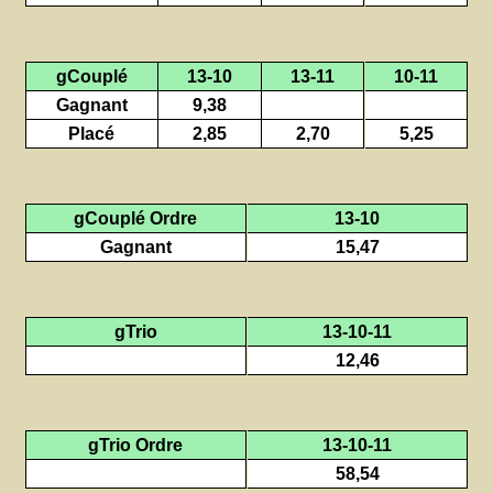
gCouplé
13-10
13-11
10-11
Gagnant
9,38
Placé
2,85
2,70
5,25
gCouplé Ordre
13-10
Gagnant
15,47
gTrio
13-10-11
12,46
gTrio Ordre
13-10-11
58,54