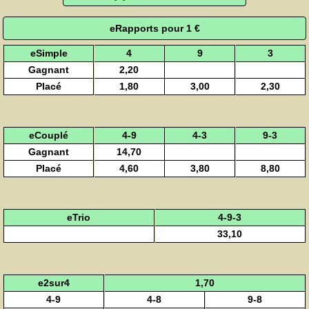
eRapports pour 1 €
eSimple
4
9
3
Gagnant
2,20
Placé
1,80
3,00
2,30
eCouplé
4-9
4-3
9-3
Gagnant
14,70
Placé
4,60
3,80
8,80
eTrio
4-9-3
33,10
e2sur4
1,70
4-9
4-8
9-8