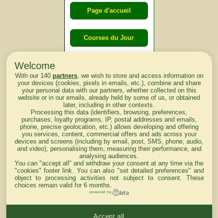
Page d'accueil
Courses du Jour
Welcome
Courses du
With our 140
partners
, we wish to store and access information on
lendemain
your devices (cookies, pixels in emails, etc.), combine and share
your personal data with our partners, whether collected on this
website or in our emails, already held by some of us, or obtained
Courses
later, including in other contexts.
Processing this data (identifiers, browsing, preferences,
d'aujourd'hui
purchases, loyalty programs, IP, postal addresses and emails,
phone, precise geolocation, etc.) allows developing and offering
you services, content, commercial offers and ads across your
devices and screens (including by email, post, SMS, phone, audio,
and video), personalising them, measuring their performance, and
analysing audiences.
Haut de Page
You can "accept all" and withdraw your consent at any time via the
"cookies" footer link
. You can also "set detailed preferences" and
object to processing activities not subject to consent. These
choices remain valid for 6 months.
powered by
Accept all