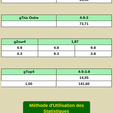
gTrio Ordre
4-9-3
73,71
g2sur4
1,87
4-9
4-8
9-8
4-3
9-3
3-8
gTop4
4-9-3-8
14,55
1,00
141,60
Méthode d'Utilisation des
Statistiques