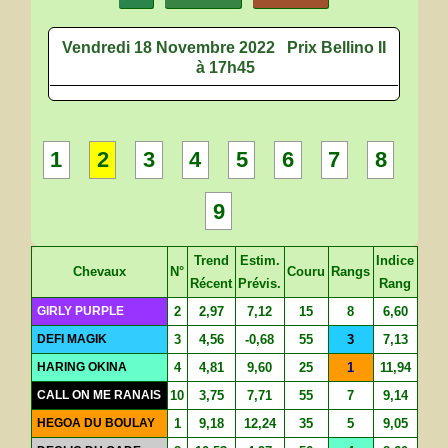
Vendredi 18 Novembre 2022
Prix Bellino II
à 17h45
1
2
3
4
5
6
7
8
9
Trend
Estim.
Indice
Chevaux
N°
Couru
Rangs
Récent
Prévis.
Rang
GIRLY PURPLE
2
2,97
7,12
15
8
6,60
DEFI MAGIK
3
4,56
-0,68
55
3
7,13
HARING OKINA
4
4,81
9,60
25
1
11,94
CALL ON ME RANAIS
10
3,75
7,71
55
7
9,14
HEGOA DU BOULAY
1
9,18
12,24
35
5
9,05