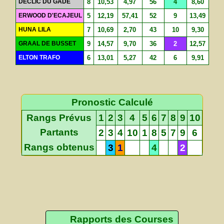
DECLIC DU GADE
8
10,53
4,97
56
4
8,60
ERWOOD D'ECAJEUL
5
12,19
57,41
52
9
13,49
HUNA LILA
7
10,69
2,70
43
10
9,30
GRAAL DE BUSSET
9
14,57
9,70
36
2
12,57
ELTON TRAFO
6
13,01
5,27
42
6
9,91
Pronostic Calculé
Rangs Prévus
1
2
3
4
5
6
7
8
9
10
Partants
2
3
4
10
1
8
5
7
9
6
Rangs obtenus
3
1
4
2
Rapports des Courses