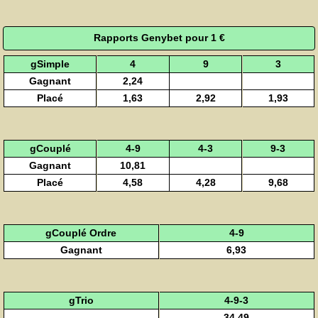
Rapports Genybet pour 1 €
gSimple
4
9
3
Gagnant
2,24
Placé
1,63
2,92
1,93
gCouplé
4-9
4-3
9-3
Gagnant
10,81
Placé
4,58
4,28
9,68
gCouplé Ordre
4-9
Gagnant
6,93
gTrio
4-9-3
34,49