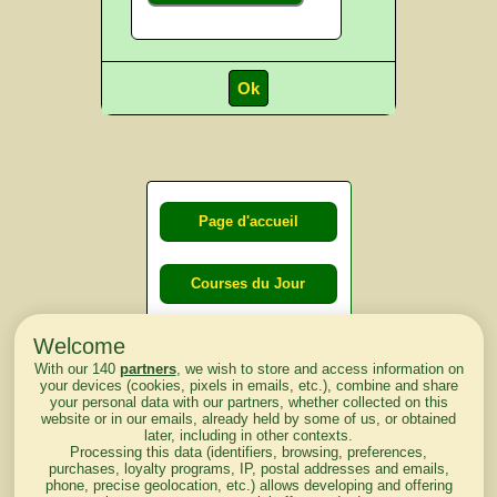
Page d'accueil
Courses du Jour
Welcome
Courses du
With our 140
partners
, we wish to store and access information on
lendemain
your devices (cookies, pixels in emails, etc.), combine and share
your personal data with our partners, whether collected on this
website or in our emails, already held by some of us, or obtained
Courses
later, including in other contexts.
Processing this data (identifiers, browsing, preferences,
d'aujourd'hui
purchases, loyalty programs, IP, postal addresses and emails,
phone, precise geolocation, etc.) allows developing and offering