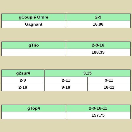
gCouplé Ordre
2-9
Gagnant
16,86
gTrio
2-9-16
188,39
g2sur4
3,15
2-9
2-11
9-11
2-16
9-16
16-11
gTop4
2-9-16-11
157,75