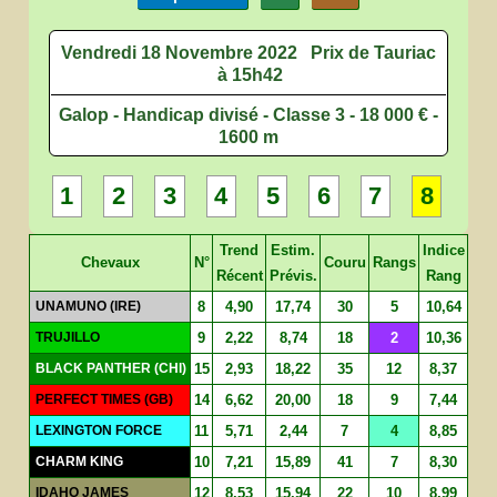
Vendredi 18 Novembre 2022
Prix de Tauriac
à 15h42
Galop - Handicap divisé - Classe 3 - 18 000 € -
1600 m
1
2
3
4
5
6
7
8
Trend
Estim.
Indice
Chevaux
N°
Couru
Rangs
Récent
Prévis.
Rang
UNAMUNO (IRE)
8
4,90
17,74
30
5
10,64
TRUJILLO
9
2,22
8,74
18
2
10,36
BLACK PANTHER (CHI)
15
2,93
18,22
35
12
8,37
PERFECT TIMES (GB)
14
6,62
20,00
18
9
7,44
LEXINGTON FORCE
11
5,71
2,44
7
4
8,85
CHARM KING
10
7,21
15,89
41
7
8,30
IDAHO JAMES
12
8,53
15,94
22
10
8,99