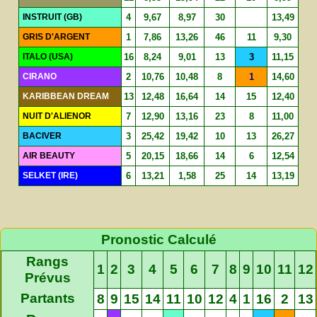
INSTRUIT (GB)
4
9,67
8,97
30
13,49
GRIS D'ARGENT
1
7,86
13,26
46
11
9,30
ITALO (USA)
16
8,24
9,01
13
3
11,15
CIRANO
2
10,76
10,48
8
1
14,60
KARIBBEAN DREAM
13
12,48
16,64
14
15
12,40
NUIT D'ALIENOR
7
12,90
13,16
23
8
11,00
BACIVER
3
25,42
19,42
10
13
26,27
AIR BEAUTY
5
20,15
18,66
14
6
12,54
SELKET (IRE)
6
13,21
1,58
25
14
13,19
Pronostic Calculé
Rangs
1
2
3
4
5
6
7
8
9
10
11
12
Prévus
Partants
8
9
15
14
11
10
12
4
1
16
2
13