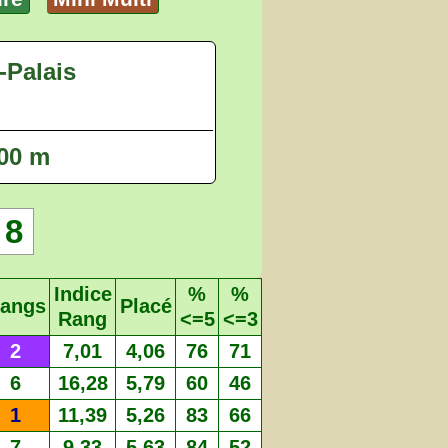
-Palais
000 m
8
Indice
%
%
angs
Placé
Rang
<=5
<=3
2
7,01
4,06
76
71
6
16,28
5,79
60
46
1
11,39
5,26
83
66
7
9,33
5,63
84
52