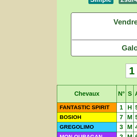
Vendre
Galo
1
Chevaux
N°
S
1
H
FANTASTIC SPIRIT
7
M
BOSIOH
3
M
GREGOLIMO
2
M
MON OURAGAN