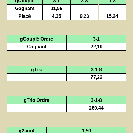
gCouplé
3-1
3-8
1-8
Gagnant
11,56
Placé
4,35
9,23
15,24
gCouplé Ordre
3-1
Gagnant
22,19
gTrio
3-1-8
77,22
gTrio Ordre
3-1-8
260,44
g2sur4
1,50