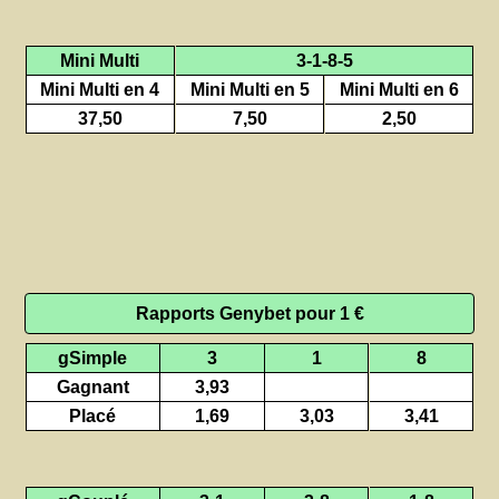
Mini Multi
3-1-8-5
Mini Multi en 4
Mini Multi en 5
Mini Multi en 6
37,50
7,50
2,50
Rapports Genybet pour 1 €
gSimple
3
1
8
Gagnant
3,93
Placé
1,69
3,03
3,41