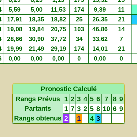
4
5,59
5,00
11,53
174
9,39
11
4
17,91
18,35
18,82
25
26,35
21
4
19,08
19,84
20,75
103
46,86
14
4
28,66
30,90
37,72
34
33,62
7
4
19,99
21,49
29,19
174
14,01
21
6
0,00
0,00
0,00
0
0,00
0
Pronostic Calculé
Rangs Prévus
1
2
3
4
5
6
7
8
9
Partants
1
7
3
2
5
8
10
6
9
Rangs obtenus
2
1
4
3