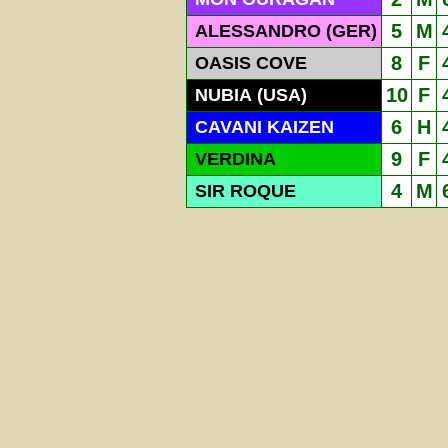
5
M
ALESSANDRO (GER)
8
F
OASIS COVE
10
F
NUBIA (USA)
6
H
CAVANI KAIZEN
9
F
VERDINA
4
M
SIR ROQUE