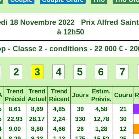
di 18 Novembre 2022
Prix Alfred Saint
à 12h50
p - Classe 2 - conditions - 22 000 € - 2
2
3
4
5
6
7
Trend
Trend
Trend
Estim.
A
Jours
Couru
R
Précéd
Actuel
Récent
Prévis.
5
8,61
8,69
4,85
39
4,58
21
5
22,93
28,17
2,24
330
12,78
30
4
9,00
8,80
4,66
26
1,28
12
6
8,29
8,23
1,13
175
15,52
25