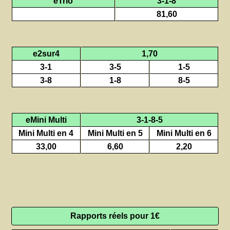
eTrio
3-1-8
81,60
e2sur4
1,70
3-1
3-5
1-5
3-8
1-8
8-5
eMini Multi
3-1-8-5
Mini Multi en 4
Mini Multi en 5
Mini Multi en 6
33,00
6,60
2,20
Rapports réels pour 1€