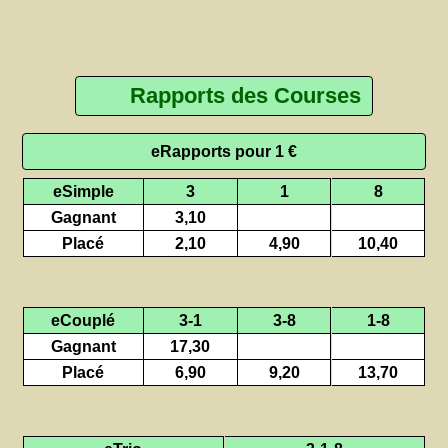
Rapports des Courses
eRapports pour 1 €
eSimple
3
1
8
Gagnant
3,10
Placé
2,10
4,90
10,40
eCouplé
3-1
3-8
1-8
Gagnant
17,30
Placé
6,90
9,20
13,70