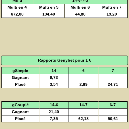
Multi
14-6-7-3
Multi en 4
Multi en 5
Multi en 6
Multi en 7
672,00
134,40
44,80
19,20
Rapports Genybet pour 1 €
gSimple
14
6
7
Gagnant
9,73
Placé
3,54
2,89
24,71
gCouplé
14-6
14-7
6-7
Gagnant
21,40
Placé
7,35
62,18
50,61