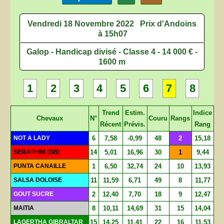
Vendredi 18 Novembre 2022
Prix d'Andoins
à 15h07
Galop - Handicap divisé - Classe 4 - 14 000 € -
1600 m
1
2
3
4
5
6
7
8
Trend
Estim.
Indice
Chevaux
N°
Couru
Rangs
Récent
Prévis.
Rang
NOT A LADY
6
7,58
-0,99
48
2
15,18
SERAPHIM (GB)
14
5,01
16,96
30
1
9,44
PUNTA CANAILLE
1
6,50
32,74
24
10
13,93
SALSA DOLOISE
11
11,59
6,71
49
8
11,77
GOUT SUCRE
2
12,40
7,70
18
9
12,47
MAITIA
8
10,11
14,69
31
15
14,04
LAGERTHA GIBRALTAR
15
14,25
11,41
22
16
11,53