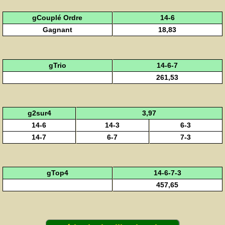
gCouplé Ordre
14-6
Gagnant
18,83
gTrio
14-6-7
261,53
g2sur4
3,97
14-6
14-3
6-3
14-7
6-7
7-3
gTop4
14-6-7-3
457,65