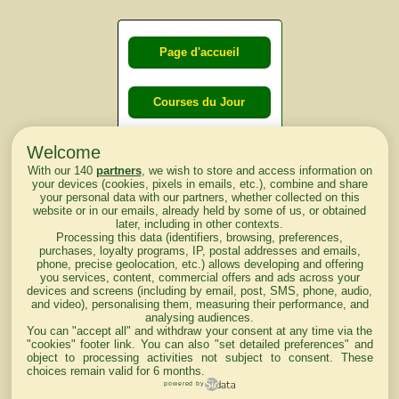
Page d'accueil
Courses du Jour
Welcome
Courses du
With our 140
partners
, we wish to store and access information on
lendemain
your devices (cookies, pixels in emails, etc.), combine and share
your personal data with our partners, whether collected on this
website or in our emails, already held by some of us, or obtained
Courses
later, including in other contexts.
Processing this data (identifiers, browsing, preferences,
d'aujourd'hui
purchases, loyalty programs, IP, postal addresses and emails,
phone, precise geolocation, etc.) allows developing and offering
you services, content, commercial offers and ads across your
devices and screens (including by email, post, SMS, phone, audio,
and video), personalising them, measuring their performance, and
analysing audiences.
Haut de Page
You can "accept all" and withdraw your consent at any time via the
"cookies" footer link
. You can also "set detailed preferences" and
object to processing activities not subject to consent. These
choices remain valid for 6 months.
powered by