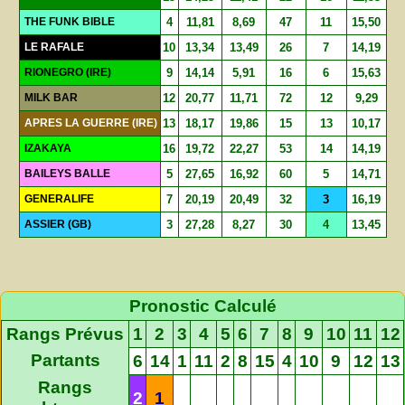
THE FUNK BIBLE
4
11,81
8,69
47
11
15,50
LE RAFALE
10
13,34
13,49
26
7
14,19
RIONEGRO (IRE)
9
14,14
5,91
16
6
15,63
MILK BAR
12
20,77
11,71
72
12
9,29
APRES LA GUERRE (IRE)
13
18,17
19,86
15
13
10,17
IZAKAYA
16
19,72
22,27
53
14
14,19
BAILEYS BALLE
5
27,65
16,92
60
5
14,71
GENERALIFE
7
20,19
20,49
32
3
16,19
ASSIER (GB)
3
27,28
8,27
30
4
13,45
Pronostic Calculé
Rangs Prévus
1
2
3
4
5
6
7
8
9
10
11
12
Partants
6
14
1
11
2
8
15
4
10
9
12
13
Rangs
2
1