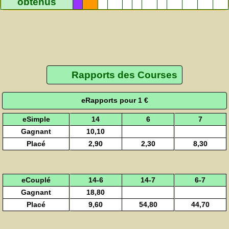
obtenus
Rapports des Courses
eRapports pour 1 €
eSimple
14
6
7
Gagnant
10,10
Placé
2,90
2,30
8,30
eCouplé
14-6
14-7
6-7
Gagnant
18,80
Placé
9,60
54,80
44,70