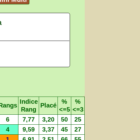
a
Indice
%
%
Rangs
Placé
Rang
<=5
<=3
6
7,77
3,20
50
25
4
9,59
3,37
45
27
1
6,91
2,51
66
55