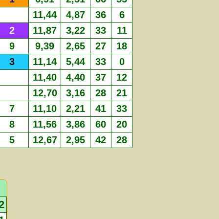
11,44
4,87
36
6
2
11,87
3,22
33
11
9
9,39
2,65
27
18
3
11,14
5,44
33
0
11,40
4,40
37
12
12,70
3,16
28
21
7
11,10
2,21
41
33
8
11,56
3,86
60
20
5
12,67
2,95
42
28
2