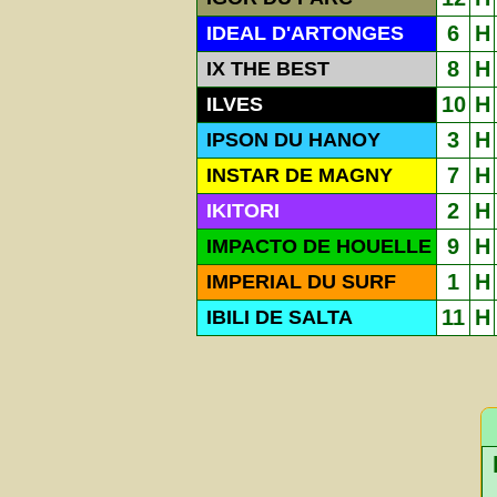
6
H
IDEAL D'ARTONGES
8
H
IX THE BEST
10
H
ILVES
3
H
IPSON DU HANOY
7
H
INSTAR DE MAGNY
2
H
IKITORI
9
H
IMPACTO DE HOUELLE
1
H
IMPERIAL DU SURF
11
H
IBILI DE SALTA