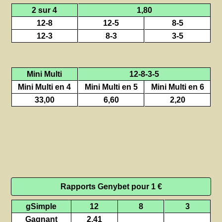
2 sur 4
1,80
12-8
12-5
8-5
12-3
8-3
3-5
Mini Multi
12-8-3-5
Mini Multi en 4
Mini Multi en 5
Mini Multi en 6
33,00
6,60
2,20
Rapports Genybet pour 1 €
gSimple
12
8
3
Gagnant
2,41