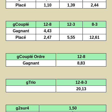
Placé
1,10
1,39
2,44
gCouplé
12-8
12-3
8-3
Gagnant
4,43
Placé
2,47
5,55
12,61
gCouplé Ordre
12-8
Gagnant
8,83
gTrio
12-8-3
20,13
g2sur4
1,50