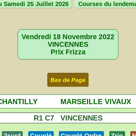
 Samedi 25 Juillet 2026
Courses du lendem
Vendredi 18 Novembre 2022
VINCENNES
Prix Frizza
Bas de Page
CHANTILLY
MARSEILLE VIVAUX
R1 C7 VINCENNES
2sur4
Couplé
Couplé Ordre
Trio
M