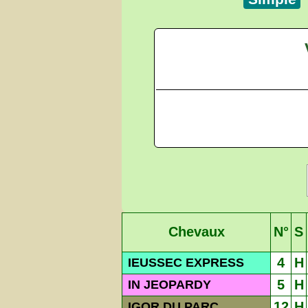
Chevaux
N°
S
4
H
IEUSSEC EXPRESS
5
H
IN JEOPARDY
12
H
IGOR DU PARC