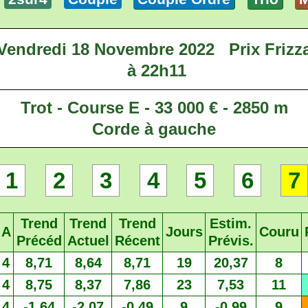
Vendredi 18 Novembre 2022
Prix Frizz
à 22h11
Trot - Course E - 33 000 € - 2850 m
Corde à gauche
1
2
3
4
5
6
7
Trend
Trend
Trend
Estim.
A
Jours
Couru
Précéd
Actuel
Récent
Prévis.
4
8,71
8,64
8,71
19
20,37
8
4
8,75
8,37
7,86
23
7,53
11
4
-1,64
-2,07
-0,49
9
-0,99
9