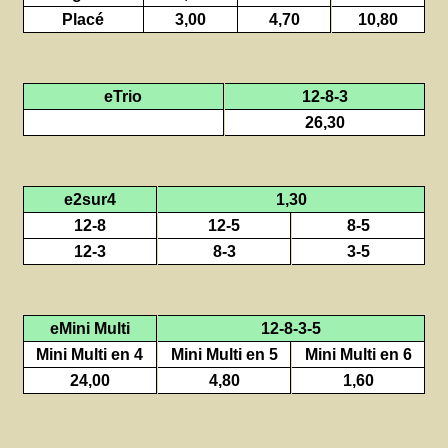
Placé
3,00
4,70
10,80
eTrio
12-8-3
26,30
e2sur4
1,30
12-8
12-5
8-5
12-3
8-3
3-5
eMini Multi
12-8-3-5
Mini Multi en 4
Mini Multi en 5
Mini Multi en 6
24,00
4,80
1,60