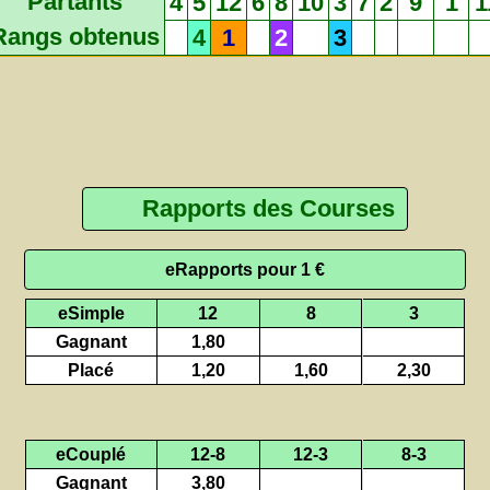
Partants
4
5
12
6
8
10
3
7
2
9
1
1
Rangs obtenus
4
1
2
3
Rapports des Courses
eRapports pour 1 €
eSimple
12
8
3
Gagnant
1,80
Placé
1,20
1,60
2,30
eCouplé
12-8
12-3
8-3
Gagnant
3,80