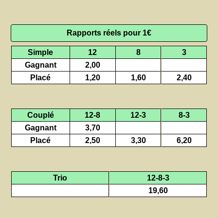
Rapports réels pour 1€
Simple
12
8
3
Gagnant
2,00
Placé
1,20
1,60
2,40
Couplé
12-8
12-3
8-3
Gagnant
3,70
Placé
2,50
3,30
6,20
Trio
12-8-3
19,60