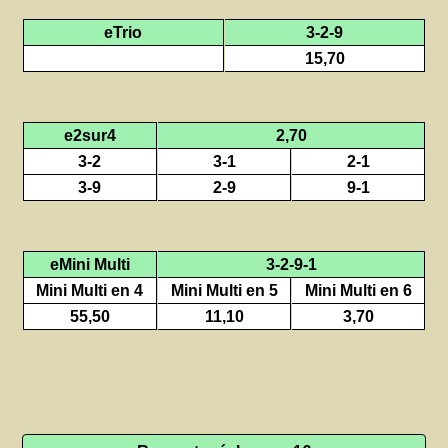
eTrio
3-2-9
15,70
e2sur4
2,70
3-2
3-1
2-1
3-9
2-9
9-1
eMini Multi
3-2-9-1
Mini Multi en 4
Mini Multi en 5
Mini Multi en 6
55,50
11,10
3,70