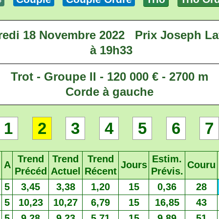
redi 18 Novembre 2022
Prix Joseph L
à 19h33
Trot - Groupe II - 120 000 € - 2700 m
Corde à gauche
1
2
3
4
5
6
7
Trend
Trend
Trend
Estim.
A
Jours
Couru
Précéd
Actuel
Récent
Prévis.
5
3,45
3,38
1,20
15
0,36
28
5
10,23
10,27
6,79
15
16,85
43
5
9,28
9,23
5,71
15
9,89
51