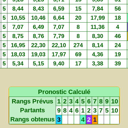
5
8,44
8,43
6,59
15
7,84
56
5
10,55
10,46
6,64
20
17,99
18
5
7,07
6,49
7,07
8
11,36
4
5
8,75
8,76
7,79
8
8,30
46
5
16,95
22,30
22,10
274
8,14
24
5
18,03
19,03
17,97
69
4,36
19
5
5,34
5,15
9,40
17
3,38
39
Pronostic Calculé
Rangs Prévus
1
2
3
4
5
6
7
8
9
10
Partants
9
8
4
6
1
2
3
7
5
10
Rangs obtenus
3
4
2
1