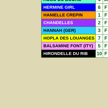
6
F
HERMINE GIRL
1
F
HANIELLE CREPIN
2
F
CHANDELLES
3
F
HANNAH (GER)
7
F
HOPLA DES LOUANGES
5
F
BALSAMINE FONT (ITY)
10
F
HIRONDELLE DU RIB