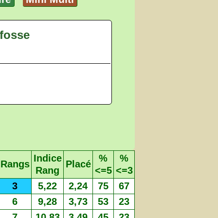
afosse
Indice
%
%
Rangs
Placé
Rang
<=5
<=3
3
5,22
2,24
75
67
6
9,28
3,73
53
23
7
10,83
3,49
45
23