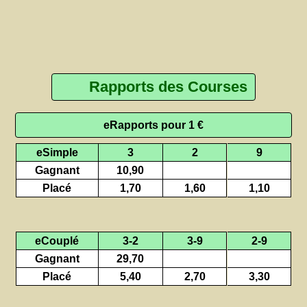
Rapports des Courses
eRapports pour 1 €
eSimple
3
2
9
Gagnant
10,90
Placé
1,70
1,60
1,10
eCouplé
3-2
3-9
2-9
Gagnant
29,70
Placé
5,40
2,70
3,30