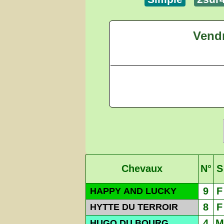
Vend
Chevaux
N°
S
9
F
HAPPY AND LUCKY
8
F
HYTTE DU TERROIR
4
M
HUGO DU BOURG