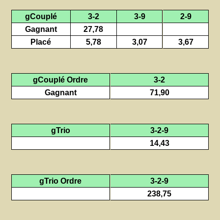
gCouplé
3-2
3-9
2-9
Gagnant
27,78
Placé
5,78
3,07
3,67
gCouplé Ordre
3-2
Gagnant
71,90
gTrio
3-2-9
14,43
gTrio Ordre
3-2-9
238,75