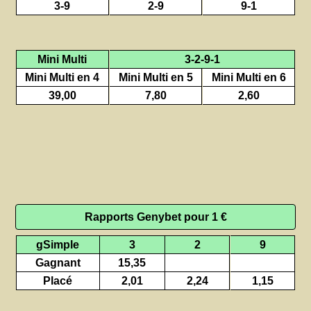
3-9
2-9
9-1
Mini Multi
3-2-9-1
Mini Multi en 4
Mini Multi en 5
Mini Multi en 6
39,00
7,80
2,60
Rapports Genybet pour 1 €
gSimple
3
2
9
Gagnant
15,35
Placé
2,01
2,24
1,15