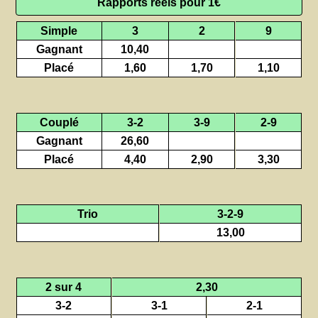
Rapports réels pour 1€
Simple
3
2
9
Gagnant
10,40
Placé
1,60
1,70
1,10
Couplé
3-2
3-9
2-9
Gagnant
26,60
Placé
4,40
2,90
3,30
Trio
3-2-9
13,00
2 sur 4
2,30
3-2
3-1
2-1