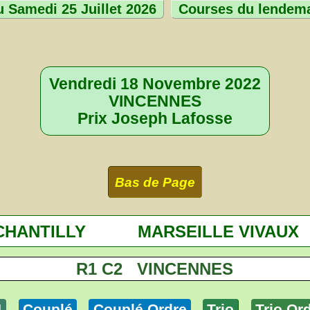
 Samedi 25 Juillet 2026
Courses du lendem
Vendredi 18 Novembre 2022
VINCENNES
Prix Joseph Lafosse
Bas de Page
CHANTILLY
MARSEILLE VIVAUX
R1 C2 VINCENNES
4
Couplé
Couplé Ordre
Trio
Trio Or