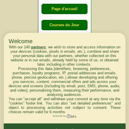
Page d'accueil
Courses du Jour
Welcome
Courses du
With our 140
partners
, we wish to store and access information on
lendemain
your devices (cookies, pixels in emails, etc.), combine and share
your personal data with our partners, whether collected on this
website or in our emails, already held by some of us, or obtained
Courses
later, including in other contexts.
Processing this data (identifiers, browsing, preferences,
d'aujourd'hui
purchases, loyalty programs, IP, postal addresses and emails,
phone, precise geolocation, etc.) allows developing and offering
you services, content, commercial offers and ads across your
devices and screens (including by email, post, SMS, phone, audio,
and video), personalising them, measuring their performance, and
analysing audiences.
Haut de Page
You can "accept all" and withdraw your consent at any time via the
"cookies" footer link
. You can also "set detailed preferences" and
object to processing activities not subject to consent. These
choices remain valid for 6 months.
powered by