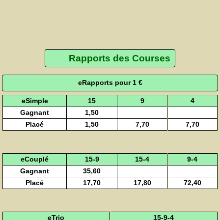
Rapports des Courses
eRapports pour 1 €
eSimple
15
9
4
Gagnant
1,50
Placé
1,50
7,70
7,70
eCouplé
15-9
15-4
9-4
Gagnant
35,60
Placé
17,70
17,80
72,40
eTrio
15-9-4