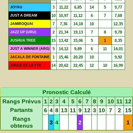
JOYAU
3
11,22
6,85
14
5
9,77
JUST A DREAM
10
10,97
11,12
6
7
7,68
JAMIROQUAI
7
7,36
14,18
10
12,35
JAZZ UP (URU)
2
21,34
19,13
7
8
9,78
JUSHUA TREE
15
13,42
15,06
5
1
8,35
JUST A WINNER (ARG)
5
14,12
9,89
6
11
14,01
JACALA DE FONTAINE
1
15,46
20,20
10
9,92
JOULE DE LA FYE
14
20,62
22,45
12
10
16,99
Pronostic Calculé
Rangs Prévus
1
2
3
4
5
6
7
8
9
10
11
12
Partants
6
4
8
13
11
9
12
3
10
7
2
15
Rangs
3
4
2
1
obtenus