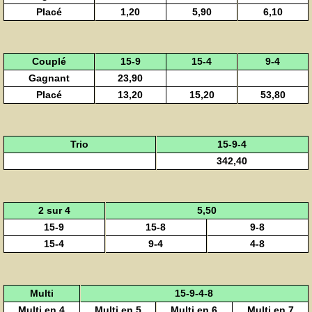
Placé
1,20
5,90
6,10
Couplé
15-9
15-4
9-4
Gagnant
23,90
Placé
13,20
15,20
53,80
Trio
15-9-4
342,40
2 sur 4
5,50
15-9
15-8
9-8
15-4
9-4
4-8
Multi
15-9-4-8
Multi en 4
Multi en 5
Multi en 6
Multi en 7