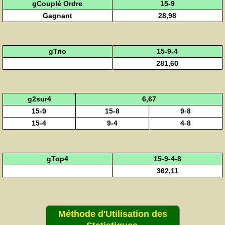
gCouplé Ordre
15-9
Gagnant
28,98
gTrio
15-9-4
281,60
g2sur4
6,67
15-9
15-8
9-8
15-4
9-4
4-8
gTop4
15-9-4-8
362,11
Méthode d'Utilisation des