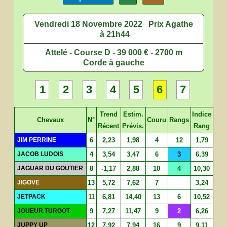
Vendredi 18 Novembre 2022
Prix Agathe
à 21h44
Attelé - Course D - 39 000 € - 2700 m
Corde à gauche
1
2
3
4
5
6
7
Trend
Estim.
Indice
Chevaux
N°
Couru
Rangs
Récent
Prévis.
Rang
JIM PERRINE
6
2,23
1,98
4
12
1,79
JACOB LUDOIS
4
3,54
3,47
6
3
6,39
JAGUAR DU GOUTIER
8
-1,17
2,88
10
4
10,30
JIGOVE
13
5,72
7,62
7
3,24
JETPACK
11
6,81
14,40
13
6
10,52
JOUEUR TURGOT
9
7,27
11,47
9
2
6,26
JUPPY UP
12
7,92
7,94
16
9
9,11