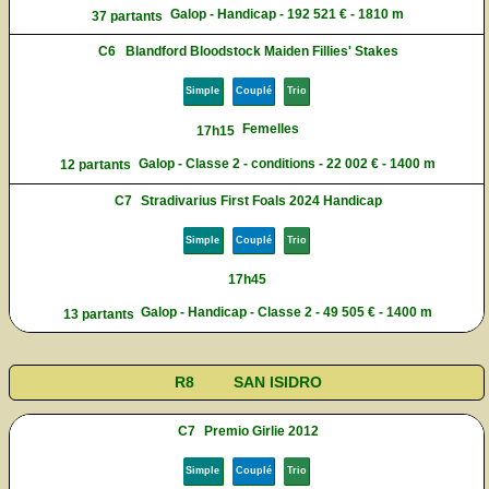
Galop - Handicap - 192 521 € - 1810 m
37 partants
C6
Blandford Bloodstock Maiden Fillies' Stakes
Simple
Couplé
Trio
Femelles
17h15
Galop - Classe 2 - conditions - 22 002 € - 1400 m
12 partants
C7
Stradivarius First Foals 2024 Handicap
Simple
Couplé
Trio
17h45
Galop - Handicap - Classe 2 - 49 505 € - 1400 m
13 partants
R8
SAN ISIDRO
C7
Premio Girlie 2012
Simple
Couplé
Trio