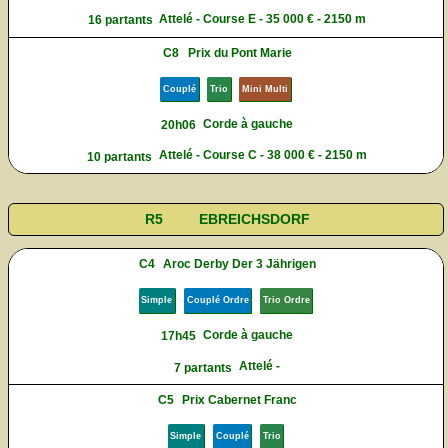
Attelé - Course E - 35 000 € - 2150 m
16 partants
C8
Prix du Pont Marie
Couplé
Trio
Mini Multi
Corde à gauche
20h06
Attelé - Course C - 38 000 € - 2150 m
10 partants
R5
EBREICHSDORF
C4
Aroc Derby Der 3 Jährigen
Simple
Couplé Ordre
Trio Ordre
Corde à gauche
17h45
Attelé -
7 partants
C5
Prix Cabernet Franc
Simple
Couplé
Trio