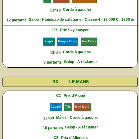
Corde à gauche
13h19
Galop - Handicap de catégorie - Classe 4 - 17 000 € - 1700 m
12 partants
C7
Prix Sky Lawyer
Simple
Couplé Ordre
Trio Ordre
Corde à gauche
13h54
Galop - A réclamer
7 partants
R3
LE MANS
C1
Prix d'Aigné
Couplé
Trio
Mini Multi
Mâles - Corde à gauche
12h00
Galop - A réclamer
10 partants
C2
Prix d'Allonnes