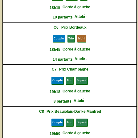
Corde à gauche
18h15
Attelé -
10 partants
C6
Prix Bordeaux
Couplé
Trio
Multi
Corde à gauche
18h45
Attelé -
14 partants
C7
Prix Champagne
Couplé
Trio
Super4
Corde à gauche
19h18
Attelé -
8 partants
C8
Prix Beaujolais-Danke Manfred
Couplé
Trio
Super4
Corde à gauche
19h50