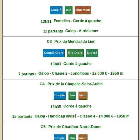
Couplé
Trio
Mini Multi
Femelles - Corde à gauche
12h31
Galop - A réclamer
11 partants
C3
Prix du Mondial du Lion
Couplé Ordre
Trio Ordre
Super4
Corde à gauche
13h03
Galop - Classe 2 - conditions - 22 000 € - 1950 m
7 partants
C4
Prix de la Chapelle-Saint-Aubin
Couplé
Trio
Multi
Corde à gauche
13h35
Galop - Handicap divisé - Classe 4 - 14 000 € - 1950 m
15 partants
C5
Prix de Chaufour-Notre-Dame
Couplé
Trio
Multi