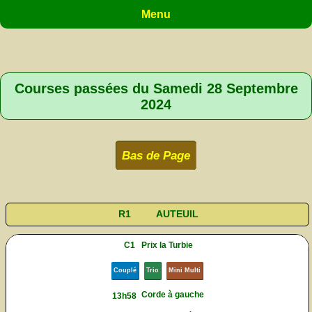
Menu
Courses passées du Samedi 28 Septembre
2024
Bas de Page
R1
AUTEUIL
C1
Prix la Turbie
Couplé
Trio
Mini Multi
Corde à gauche
13h58