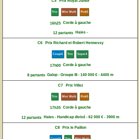
C5
Prix Royal Junior
Trio
Mini Multi
Pick5
Corde à gauche
16h25
Haies -
12 partants
C6
Prix Richard et Robert Hennessy
Couplé
Trio
Super4
Corde à gauche
17h00
Galop - Groupe III - 140 000 € - 4400 m
8 partants
C7
Prix Villez
Trio
Mini Multi
Pick5
Corde à gauche
17h35
Haies - Handicap divisé - 62 000 € - 3900 m
12 partants
C8
Prix le Paillon
Couplé
Trio
Mini Multi