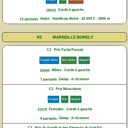
Corde à gauche
18h10
Haies - Handicap divisé - 42 000 € - 3900 m
12 partants
R2
MARSEILLE BORELY
C1
Prix Fyrial Pursuit
Couplé Ordre
Trio Ordre
Super4
Mâles - Corde à gauche
10h45
Galop - A réclamer
7 partants
C2
Prix Miraculous
Couplé
Trio
Super4
Femelles - Corde à gauche
11h15
Galop - A réclamer
9 partants
C3
Prix du Syndicat des Eleveurs du Sud-Est