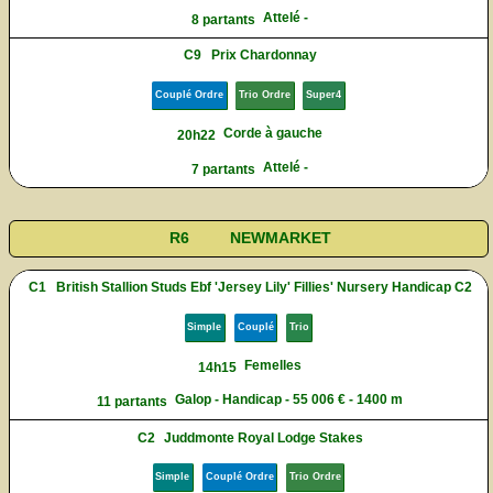
Attelé -
8 partants
C9
Prix Chardonnay
Couplé Ordre
Trio Ordre
Super4
Corde à gauche
20h22
Attelé -
7 partants
R6
NEWMARKET
C1
British Stallion Studs Ebf 'Jersey Lily' Fillies' Nursery Handicap C2
Simple
Couplé
Trio
Femelles
14h15
Galop - Handicap - 55 006 € - 1400 m
11 partants
C2
Juddmonte Royal Lodge Stakes
Simple
Couplé Ordre
Trio Ordre