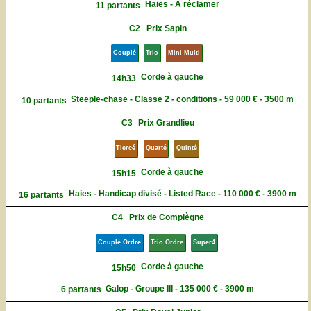
Haies - A réclamer
11 partants
C2
Prix Sapin
Couplé
Trio
Mini Multi
Corde à gauche
14h33
Steeple-chase - Classe 2 - conditions - 59 000 € - 3500 m
10 partants
C3
Prix Grandlieu
Tiercé
Quarté
Quinté
Corde à gauche
15h15
Haies - Handicap divisé - Listed Race - 110 000 € - 3900 m
16 partants
C4
Prix de Compiègne
Couplé Ordre
Trio Ordre
Super4
Corde à gauche
15h50
Galop - Groupe III - 135 000 € - 3900 m
6 partants