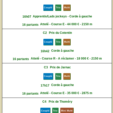
Couplé
Trio
Multi
Apprentis/Lads jockeys - Corde à gauche
16h07
Attelé - Course E - 44 000 € - 2150 m
16 partants
C2
Prix du Cotentin
Couplé
Trio
Multi
Corde à gauche
16h42
Attelé - Course R - A réclamer - 18 000 € - 2150 m
16 partants
C3
Prix de Jarnac
Couplé
Trio
Multi
Corde à gauche
17h17
Attelé - Course E - 35 000 € - 2875 m
16 partants
C4
Prix de Thoméry
Couplé
Trio
Mini Multi