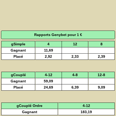
Rapports Genybet pour 1 €
gSimple
4
12
8
Gagnant
11,69
Placé
2,92
2,33
2,39
gCouplé
4-12
4-8
12-8
Gagnant
59,09
Placé
24,69
6,39
9,09
gCouplé Ordre
4-12
Gagnant
183,19