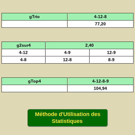
gTrio
4-12-8
77,20
g2sur4
2,40
4-12
4-9
12-9
4-8
12-8
8-9
gTop4
4-12-8-9
104,94
Méthode d'Utilisation des
Statistiques