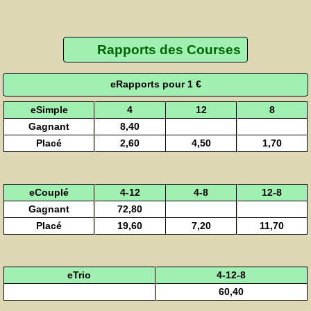
Rapports des Courses
eRapports pour 1 €
eSimple
4
12
8
Gagnant
8,40
Placé
2,60
4,50
1,70
eCouplé
4-12
4-8
12-8
Gagnant
72,80
Placé
19,60
7,20
11,70
eTrio
4-12-8
60,40