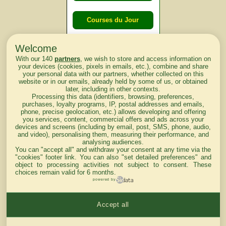
Courses du Jour
Welcome
Courses du
With our 140
partners
, we wish to store and access information on
lendemain
your devices (cookies, pixels in emails, etc.), combine and share
your personal data with our partners, whether collected on this
website or in our emails, already held by some of us, or obtained
Courses
later, including in other contexts.
Processing this data (identifiers, browsing, preferences,
d'aujourd'hui
purchases, loyalty programs, IP, postal addresses and emails,
phone, precise geolocation, etc.) allows developing and offering
you services, content, commercial offers and ads across your
devices and screens (including by email, post, SMS, phone, audio,
and video), personalising them, measuring their performance, and
analysing audiences.
Haut de Page
You can "accept all" and withdraw your consent at any time via the
"cookies" footer link
. You can also "set detailed preferences" and
object to processing activities not subject to consent. These
choices remain valid for 6 months.
powered by
Accept all
Mentions légales du site