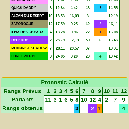
QUICK DADDY
8
12,84
4,42
46
3
14,55
ALZAN DU DESERT
10
13,53
16,03
3
12,19
ZAPOROGUE
12
17,59
9,25
42
2
16,11
ILIVA DES OBEAUX
4
18,28
0,96
22
1
16,08
DEPENDE
2
23,79
12,13
50
6
16,43
MOONRISE SHADOW
7
28,11
29,57
37
19,31
FORET VIERGE
9
24,85
9,20
20
4
19,42
Pronostic Calculé
Rangs Prévus
1
2
3
4
5
6
7
8
9
10
11
12
Partants
11
3
1
6
5
8
10
12
4
2
7
9
Rangs obtenus
3
2
1
4