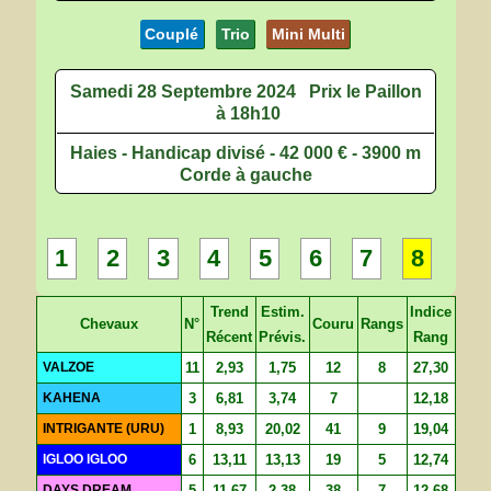
Couplé
Trio
Mini Multi
Samedi 28 Septembre 2024
Prix le Paillon
à 18h10
Haies - Handicap divisé - 42 000 € - 3900 m
Corde à gauche
1
2
3
4
5
6
7
8
Trend
Estim.
Indice
Chevaux
N°
Couru
Rangs
Récent
Prévis.
Rang
VALZOE
11
2,93
1,75
12
8
27,30
KAHENA
3
6,81
3,74
7
12,18
INTRIGANTE (URU)
1
8,93
20,02
41
9
19,04
IGLOO IGLOO
6
13,11
13,13
19
5
12,74
DAYS DREAM
5
11,67
2,38
38
7
12,68