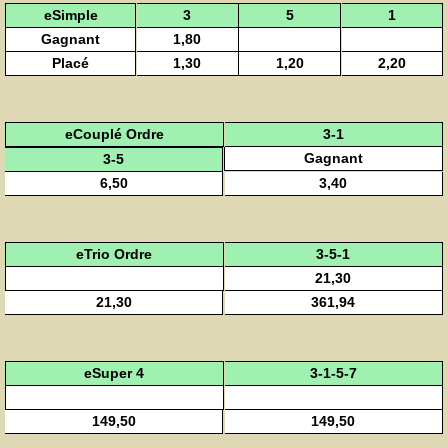
eSimple
3
5
1
Gagnant
1,80
Placé
1,30
1,20
2,20
eCouplé Ordre
3-1
Gagnant
3-5
6,50
3,40
eTrio Ordre
3-5-1
21,30
21,30
361,94
eSuper 4
3-1-5-7
149,50
149,50