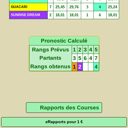
GUACARI
7
25,45
29,76
3
4
25,24
SUNRISE DREAM
2
18,01
18,01
1
6
18,01
Pronostic Calculé
Rangs Prévus
1
2
3
4
5
Partants
3
5
6
4
7
Rangs obtenus
1
2
4
Rapports des Courses
eRapports pour 1 €