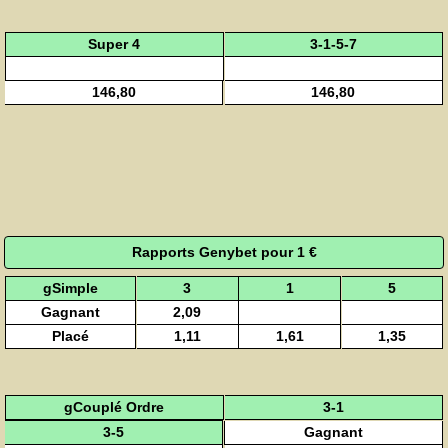
Super 4
3-1-5-7
146,80
146,80
Rapports Genybet pour 1 €
gSimple
3
1
5
Gagnant
2,09
Placé
1,11
1,61
1,35
gCouplé Ordre
3-1
Gagnant
3-5