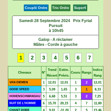
Couplé Ordre
Trio Ordre
Super4
Samedi 28 Septembre 2024
Prix Fyrial
Pursuit
à 10h45
Galop - A réclamer
Mâles - Corde à gauche
1
2
3
4
5
6
7
Trend
Estim.
Indice
Chevaux
N°
Couru
Rangs
Récent
Prévis.
Rang
VAN DIEMEN
1
12,01
12,01
1
2
12,01
GOOD SPEED
3
5,09
1,65
3
1
8,33
HOHENSCHWANGAU
5
6,68
5,51
3
2
7,25
NUIT DE L'HOMME
6
15,70
20,15
4
7
11,80
CHANT DORE
4
9,01
-31,20
2
5
23,46