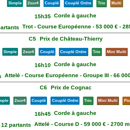
Simple
2sur4
Couplé
Couplé Ordre
Trio
Multi
Corde à gauche
15h35
Trot - Course Européenne - 53 000 € - 2
partants
C5
Prix de Château-Thierry
Simple
2sur4
Couplé
Couplé Ordre
Trio
Mini Multi
Corde à gauche
16h10
Attelé - Course Européenne - Groupe III - 66 00
s
C6
Prix de Cognac
mple
2sur4
Couplé
Couplé Ordre
Trio
Mini Multi
Pi
Corde à gauche
16h45
Attelé - Course D - 59 000 € - 2700 m
12 partants