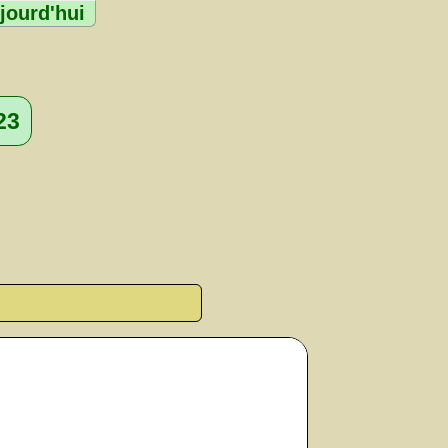
jourd'hui
23