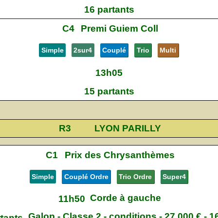
16 partants
C4
Premi Guiem Coll
Simple
2sur4
Couplé
Trio
Multi
13h05
15 partants
R3
LYON PARILLY
C1
Prix des Chrysanthèmes
Simple
Couplé Ordre
Trio Ordre
Super4
Corde à gauche
11h50
Galop - Classe 2 - conditions - 27 000 € - 
rtants