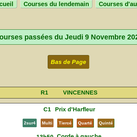
cueil
Courses du lendemain
Courses d'au
ourses passées du Jeudi 9 Novembre 20
Bas de Page
R1
VINCENNES
C1
Prix d'Harfleur
2sur4
Multi
Tiercé
Quarté
Quinté
Corde à gauche
13h50