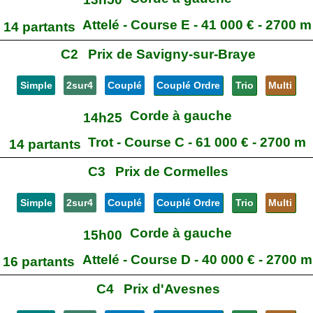
Attelé - Course E - 41 000 € - 2700 m
14 partants
C2
Prix de Savigny-sur-Braye
Simple
2sur4
Couplé
Couplé Ordre
Trio
Multi
Corde à gauche
14h25
Trot - Course C - 61 000 € - 2700 m
14 partants
C3
Prix de Cormelles
Simple
2sur4
Couplé
Couplé Ordre
Trio
Multi
Corde à gauche
15h00
Attelé - Course D - 40 000 € - 2700 m
16 partants
C4
Prix d'Avesnes