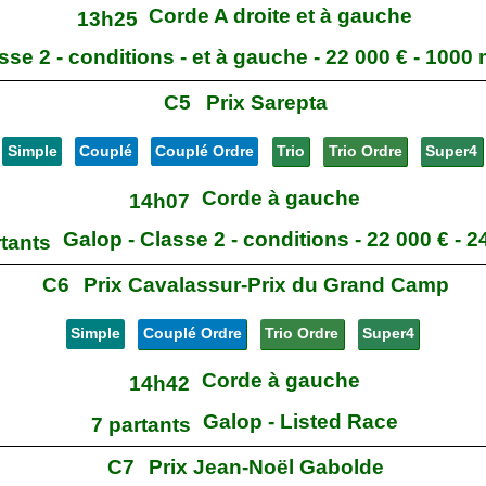
Corde A droite et à gauche
13h25
sse 2 - conditions - et à gauche - 22 000 € - 1000 
C5
Prix Sarepta
Simple
Couplé
Couplé Ordre
Trio
Trio Ordre
Super4
Corde à gauche
14h07
Galop - Classe 2 - conditions - 22 000 € - 
rtants
C6
Prix Cavalassur-Prix du Grand Camp
Simple
Couplé Ordre
Trio Ordre
Super4
Corde à gauche
14h42
Galop - Listed Race
7 partants
C7
Prix Jean-Noël Gabolde