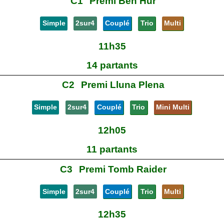
C1
Premi Ben Hur
Simple
2sur4
Couplé
Trio
Multi
11h35
14 partants
C2
Premi Lluna Plena
Simple
2sur4
Couplé
Trio
Mini Multi
12h05
11 partants
C3
Premi Tomb Raider
Simple
2sur4
Couplé
Trio
Multi
12h35