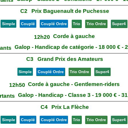
C2
Prix Baguenault de Puchesse
Simple
Couplé
Couplé Ordre
Trio
Trio Ordre
Super4
Corde à gauche
12h20
Galop - Handicap de catégorie - 18 000 € - 
tants
C3
Grand Prix des Amateurs
Simple
Couplé Ordre
Trio Ordre
Super4
Corde à gauche - Gentlemen-riders
12h50
Galop - Handicap - Classe 3 - 19 000 € - 3
rtants
C4
Prix La Flèche
Simple
Couplé
Couplé Ordre
Trio
Trio Ordre
Super4