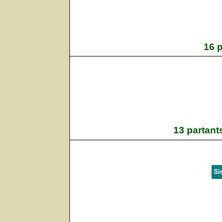
16 
13 partant
Si