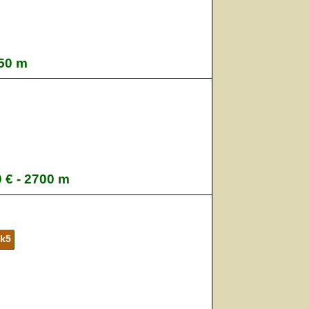
850 m
0 € - 2700 m
ck5