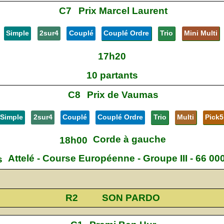
C7
Prix Marcel Laurent
Simple
2sur4
Couplé
Couplé Ordre
Trio
Mini Multi
17h20
10 partants
C8
Prix de Vaumas
Simple
2sur4
Couplé
Couplé Ordre
Trio
Multi
Pick5
Corde à gauche
18h00
Attelé - Course Européenne - Groupe III - 66 00
s
R2
SON PARDO