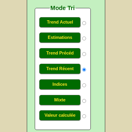
Mode Tri
Trend Actuel
Estimations
Trend Précéd
Trend Récent
Indices
Mixte
Valeur calculée