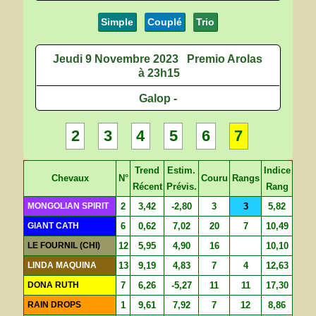
Simple
Couplé
Trio
Jeudi 9 Novembre 2023
Premio Arolas
à 23h15
Galop -
2
3
4
5
6
7
Trend
Estim.
Indice
Chevaux
N°
Couru
Rangs
Récent
Prévis.
Rang
MONGOLIAN SPIRIT
2
3,42
-2,80
3
3
5,82
GIANT CATH
6
0,62
7,02
20
7
10,49
LE FOURNIL (CHI)
12
5,95
4,90
16
10,10
LINDA MAQUINA
13
9,19
4,83
7
4
12,63
DONA RUTH
7
6,26
-5,27
11
11
17,30
RAIN DROPS
1
9,61
7,92
7
12
8,86