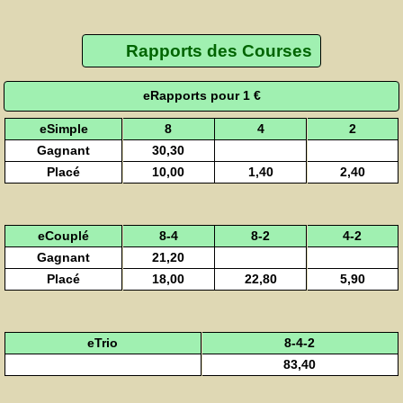
Rapports des Courses
eRapports pour 1 €
eSimple
8
4
2
Gagnant
30,30
Placé
10,00
1,40
2,40
eCouplé
8-4
8-2
4-2
Gagnant
21,20
Placé
18,00
22,80
5,90
eTrio
8-4-2
83,40