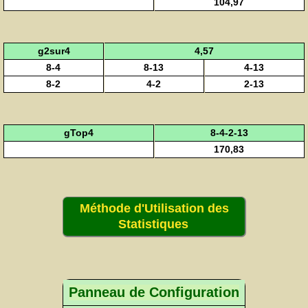
104,97
g2sur4
4,57
8-4
8-13
4-13
8-2
4-2
2-13
gTop4
8-4-2-13
170,83
Méthode d'Utilisation des
Statistiques
Panneau de Configuration