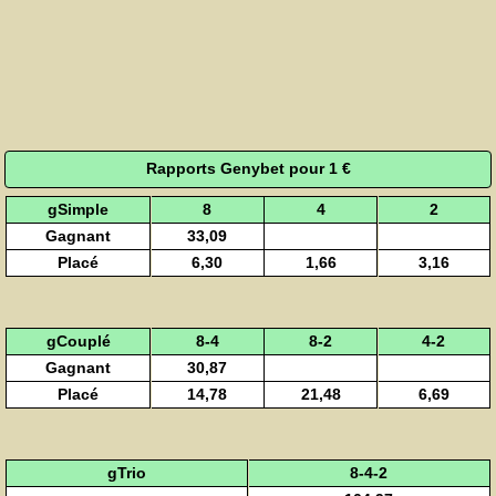
Rapports Genybet pour 1 €
gSimple
8
4
2
Gagnant
33,09
Placé
6,30
1,66
3,16
gCouplé
8-4
8-2
4-2
Gagnant
30,87
Placé
14,78
21,48
6,69
gTrio
8-4-2