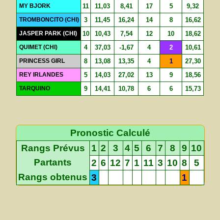
MY BJORK
11
11,03
8,41
17
5
9,32
TROMBONCITO (CHI)
3
11,45
16,24
14
8
16,62
JASPER PARK (CHI)
10
10,43
7,54
12
10
18,62
QUIMET (CHI)
4
37,03
-1,67
4
2
10,61
PRINCESS GIRL
8
13,08
13,35
4
1
27,30
REY IRLANDES
5
14,03
27,02
13
9
18,56
TARQUINO
9
14,41
10,78
6
6
15,73
Pronostic Calculé
Rangs Prévus
1
2
3
4
5
6
7
8
9
10
Partants
2
6
12
7
1
11
3
10
8
5
Rangs obtenus
3
1