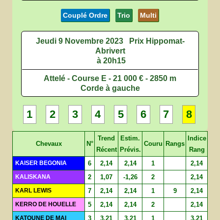
Couplé Ordre
Trio
Multi
Jeudi 9 Novembre 2023
Prix Hippomat-
Abrivert
à 20h15
Attelé - Course E - 21 000 € - 2850 m
Corde à gauche
1
2
3
4
5
6
7
8
Trend
Estim.
Indice
Chevaux
N°
Couru
Rangs
Récent
Prévis.
Rang
KAISER BEGONIA
6
2,14
2,14
1
2,14
KALISKANA
2
1,07
-1,26
2
2,14
KARL LEWIS
7
2,14
2,14
1
9
2,14
KERRO DE HOUELLE
5
2,14
2,14
2
2,14
KATOUNE DE MAI
3
3,21
3,21
1
3,21