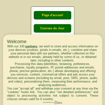
Page d'accueil
Courses du Jour
Welcome
Courses du
With our 140
partners
, we wish to store and access information on
lendemain
your devices (cookies, pixels in emails, etc.), combine and share
your personal data with our partners, whether collected on this
website or in our emails, already held by some of us, or obtained
Courses
later, including in other contexts.
Processing this data (identifiers, browsing, preferences,
d'aujourd'hui
purchases, loyalty programs, IP, postal addresses and emails,
phone, precise geolocation, etc.) allows developing and offering
you services, content, commercial offers and ads across your
devices and screens (including by email, post, SMS, phone, audio,
and video), personalising them, measuring their performance, and
analysing audiences.
Haut de Page
You can "accept all" and withdraw your consent at any time via the
"cookies" footer link
. You can also "set detailed preferences" and
object to processing activities not subject to consent. These
choices remain valid for 6 months.
powered by