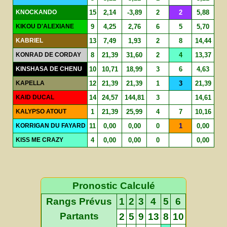
KNOCKANDO
15
2,14
-3,89
2
2
5,88
KIKOU D'ALEXIANE
9
4,25
2,76
6
5
5,70
KABRIEL
13
7,49
1,93
2
8
14,44
KONRAD DE CORDAY
8
21,39
31,60
2
4
13,37
KINSHASA DE CHENU
10
10,71
18,99
3
6
4,63
KAPELLA
12
21,39
21,39
1
3
21,39
KAID DUCAL
14
24,57
144,81
3
14,61
KALYPSO ATOUT
1
21,39
25,99
4
7
10,16
KORRIGAN DU FAYARD
11
0,00
0,00
0
1
0,00
KISS ME CRAZY
4
0,00
0,00
0
0,00
Pronostic Calculé
Rangs Prévus
1
2
3
4
5
6
Partants
2
5
9
13
8
10