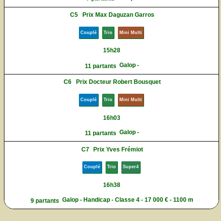
C5
Prix Max Daguzan Garros
Couplé
Trio
Mini Multi
15h28
Galop -
11 partants
C6
Prix Docteur Robert Bousquet
Couplé
Trio
Mini Multi
16h03
Galop -
11 partants
C7
Prix Yves Frémiot
Couplé
Trio
Super4
16h38
Galop - Handicap - Classe 4 - 17 000 € - 1100 m
9 partants