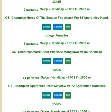
13h15
Galop - Handicap - 6 003 € - 2600 m
9 partants
C5
Champion Horse Of The Season Fire Attack Fm 64 Apprentice Hand.
Simple
Couplé
Trio
Femelles
13h50
Galop - Handicap - 3 752 € - 2000 m
8 partants
C6
Champion Work Rider Phenisile Mongqawa Mr 84 Handicap
Simple
Couplé
Trio
14h25
Galop - Handicap - 6 003 € - 1600 m
14 partants
C7
Champion Apprentice Trent Mayhew Mr 72 Apprentice Handicap
Simple
Couplé
Trio
15h05
Galop - Handicap - 4 252 € - 1600 m