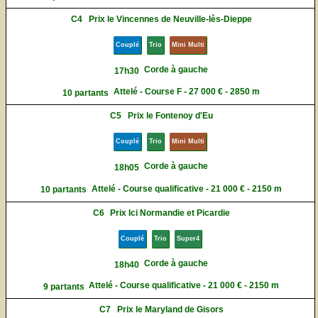
C4
Prix le Vincennes de Neuville-lès-Dieppe
Couplé
Trio
Mini Multi
Corde à gauche
17h30
Attelé - Course F - 27 000 € - 2850 m
10 partants
C5
Prix le Fontenoy d'Eu
Couplé
Trio
Mini Multi
Corde à gauche
18h05
Attelé - Course qualificative - 21 000 € - 2150 m
10 partants
C6
Prix Ici Normandie et Picardie
Couplé
Trio
Super4
Corde à gauche
18h40
Attelé - Course qualificative - 21 000 € - 2150 m
9 partants
C7
Prix le Maryland de Gisors