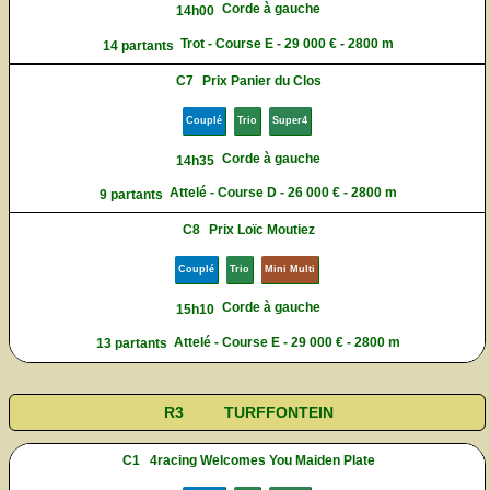
Corde à gauche
14h00
Trot - Course E - 29 000 € - 2800 m
14 partants
C7
Prix Panier du Clos
Couplé
Trio
Super4
Corde à gauche
14h35
Attelé - Course D - 26 000 € - 2800 m
9 partants
C8
Prix Loïc Moutiez
Couplé
Trio
Mini Multi
Corde à gauche
15h10
Attelé - Course E - 29 000 € - 2800 m
13 partants
R3
TURFFONTEIN
C1
4racing Welcomes You Maiden Plate