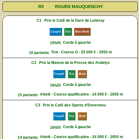
R5
ROUEN MAUQUENCHY
C1
Prix le Café de la Gare de Luneray
Couplé
Trio
Mini Multi
Corde à gauche
15h45
Trot - Course G - 25 000 € - 2850 m
10 partants
C2
Prix la Maison de la Presse des Andelys
Couplé
Trio
Multi
Corde à gauche
16h20
Attelé - Course qualificative - 24 000 € - 2850 m
15 partants
C3
Prix le Café des Sports d'Envermeu
Couplé
Trio
Multi
Corde à gauche
16h55
Attelé - Course qualificative - 24 000 € - 2850 m
14 partants