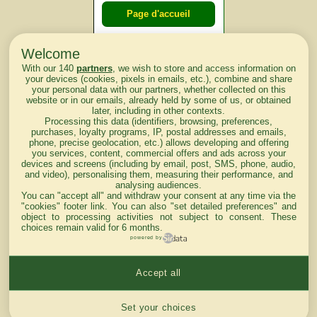
Page d'accueil
Welcome
Courses du
With our 140
partners
, we wish to store and access information on
lendemain
your devices (cookies, pixels in emails, etc.), combine and share
your personal data with our partners, whether collected on this
website or in our emails, already held by some of us, or obtained
Courses
later, including in other contexts.
Processing this data (identifiers, browsing, preferences,
d'aujourd'hui
purchases, loyalty programs, IP, postal addresses and emails,
phone, precise geolocation, etc.) allows developing and offering
you services, content, commercial offers and ads across your
devices and screens (including by email, post, SMS, phone, audio,
and video), personalising them, measuring their performance, and
analysing audiences.
Haut de Page
You can "accept all" and withdraw your consent at any time via the
"cookies" footer link
. You can also "set detailed preferences" and
object to processing activities not subject to consent. These
choices remain valid for 6 months.
powered by
Accept all
Mentions légales du site
Cookies settings
Set your choices