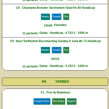
11 partants
C8
Champion Breeder Varsfontein Stud Fm 80 Handicap
Simple
Couplé
Trio
Femelles
15h40
Galop - Handicap - 4 752 € - 1600 m
11 partants
C9
Next Turffontein Racemeeting Sunday 8 June Mr 72 Handicap
Simple
Couplé
Trio
16h15
Galop - Handicap - 4 252 € - 1000 m
11 partants
R4
TARBES
C1
Prix du Balaitous
Couplé Ordre
Trio Ordre
Super4