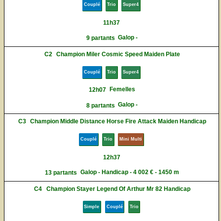
Couplé
Trio
Super4
11h37
Galop -
9 partants
C2
Champion Miler Cosmic Speed Maiden Plate
Couplé
Trio
Super4
Femelles
12h07
Galop -
8 partants
C3
Champion Middle Distance Horse Fire Attack Maiden Handicap
Couplé
Trio
Mini Multi
12h37
Galop - Handicap - 4 002 € - 1450 m
13 partants
C4
Champion Stayer Legend Of Arthur Mr 82 Handicap
Simple
Couplé
Trio