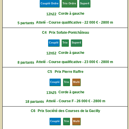
Couplé Ordre
Trio Ordre
Super4
Corde à gauche
12h22
Attelé - Course qualificative - 22 000 € - 2800 m
5 partants
C4
Prix Sofate-Pontchâteau
Couplé
Trio
Super4
Corde à gauche
12h52
Attelé - Course qualificative - 23 000 € - 2800 m
8 partants
C5
Prix Pierre Raffre
Couplé
Trio
Multi
Corde à gauche
13h25
Attelé - Course F - 26 000 € - 2800 m
18 partants
C6
Prix Société des Courses de la Gacilly
Couplé
Trio
Multi