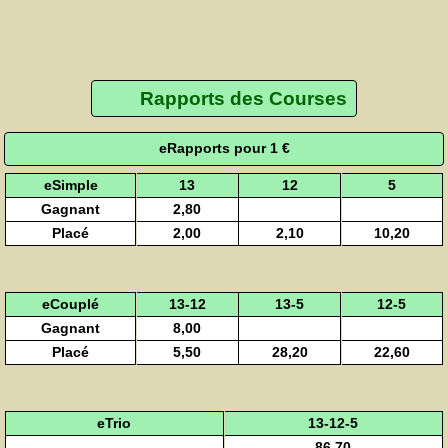
Rapports des Courses
eRapports pour 1 €
eSimple
13
12
5
Gagnant
2,80
Placé
2,00
2,10
10,20
eCouplé
13-12
13-5
12-5
Gagnant
8,00
Placé
5,50
28,20
22,60
eTrio
13-12-5
86,70