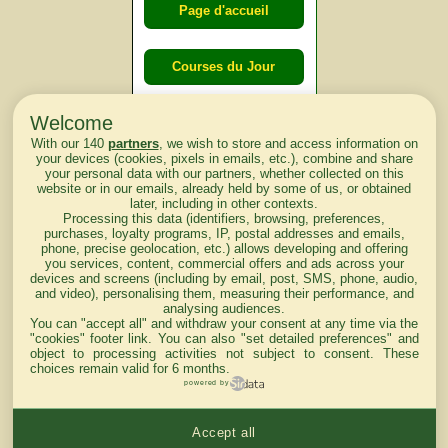
Page d'accueil
Courses du Jour
Welcome
Courses du
With our 140
partners
, we wish to store and access information on
lendemain
your devices (cookies, pixels in emails, etc.), combine and share
your personal data with our partners, whether collected on this
website or in our emails, already held by some of us, or obtained
Courses
later, including in other contexts.
Processing this data (identifiers, browsing, preferences,
d'aujourd'hui
purchases, loyalty programs, IP, postal addresses and emails,
phone, precise geolocation, etc.) allows developing and offering
you services, content, commercial offers and ads across your
devices and screens (including by email, post, SMS, phone, audio,
and video), personalising them, measuring their performance, and
analysing audiences.
Haut de Page
You can "accept all" and withdraw your consent at any time via the
"cookies" footer link
. You can also "set detailed preferences" and
object to processing activities not subject to consent. These
choices remain valid for 6 months.
powered by
Accept all
Mentions légales du site