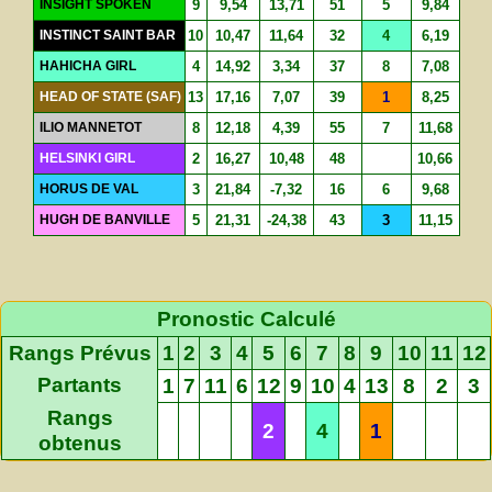
INSIGHT SPOKEN
9
9,54
13,71
51
5
9,84
INSTINCT SAINT BAR
10
10,47
11,64
32
4
6,19
HAHICHA GIRL
4
14,92
3,34
37
8
7,08
HEAD OF STATE (SAF)
13
17,16
7,07
39
1
8,25
ILIO MANNETOT
8
12,18
4,39
55
7
11,68
HELSINKI GIRL
2
16,27
10,48
48
10,66
HORUS DE VAL
3
21,84
-7,32
16
6
9,68
HUGH DE BANVILLE
5
21,31
-24,38
43
3
11,15
Pronostic Calculé
Rangs Prévus
1
2
3
4
5
6
7
8
9
10
11
12
Partants
1
7
11
6
12
9
10
4
13
8
2
3
Rangs
2
4
1
obtenus