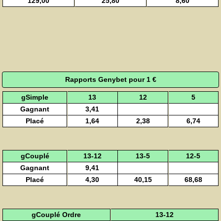
129,00
25,80
8,60
Rapports Genybet pour 1 €
gSimple
13
12
5
Gagnant
3,41
Placé
1,64
2,38
6,74
gCouplé
13-12
13-5
12-5
Gagnant
9,41
Placé
4,30
40,15
68,68
gCouplé Ordre
13-12