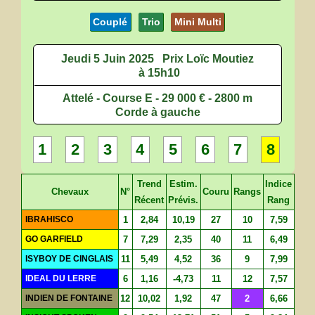
Couplé
Trio
Mini Multi
Jeudi 5 Juin 2025
Prix Loïc Moutiez
à 15h10
Attelé - Course E - 29 000 € - 2800 m
Corde à gauche
1
2
3
4
5
6
7
8
Trend
Estim.
Indice
Chevaux
N°
Couru
Rangs
Récent
Prévis.
Rang
IBRAHISCO
1
2,84
10,19
27
10
7,59
GO GARFIELD
7
7,29
2,35
40
11
6,49
ISYBOY DE CINGLAIS
11
5,49
4,52
36
9
7,99
IDEAL DU LERRE
6
1,16
-4,73
11
12
7,57
INDIEN DE FONTAINE
12
10,02
1,92
47
2
6,66