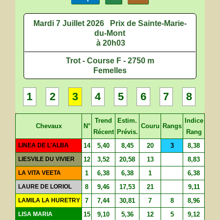
Mardi 7 Juillet 2026
Prix de Sainte-Marie-
du-Mont
à 20h03
Trot - Course F - 2750 m
Femelles
1
2
3
4
5
6
7
8
Trend
Estim.
Indice
Chevaux
N°
Couru
Rangs
Récent
Prévis.
Rang
LINEA DE L'ALBA
14
5,40
8,45
20
3
8,38
LIESVILE DU VIVIER
12
3,52
20,58
13
8,83
LA VITA VEETA
1
6,38
6,38
1
6,38
LAURE DE LORIOL
8
9,46
17,53
21
9,11
LAMILA LA HURETRY
7
7,44
30,81
7
8
8,96
LISA MARIA
15
9,10
5,36
12
5
9,12