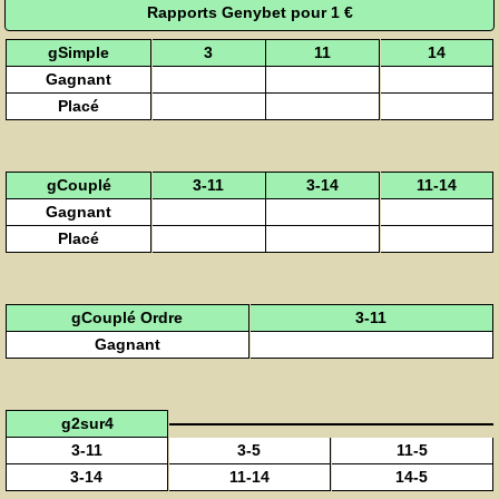
Rapports Genybet pour 1 €
gSimple
3
11
14
Gagnant
Placé
gCouplé
3-11
3-14
11-14
Gagnant
Placé
gCouplé Ordre
3-11
Gagnant
g2sur4
3-11
3-5
11-5
3-14
11-14
14-5