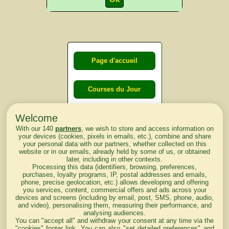
Page d'accueil
Courses du Jour
Welcome
Courses du
With our 140
partners
, we wish to store and access information on
lendemain
your devices (cookies, pixels in emails, etc.), combine and share
your personal data with our partners, whether collected on this
website or in our emails, already held by some of us, or obtained
Courses
later, including in other contexts.
Processing this data (identifiers, browsing, preferences,
d'aujourd'hui
purchases, loyalty programs, IP, postal addresses and emails,
phone, precise geolocation, etc.) allows developing and offering
you services, content, commercial offers and ads across your
devices and screens (including by email, post, SMS, phone, audio,
and video), personalising them, measuring their performance, and
analysing audiences.
Haut de Page
You can "accept all" and withdraw your consent at any time via the
"cookies" footer link
. You can also "set detailed preferences" and