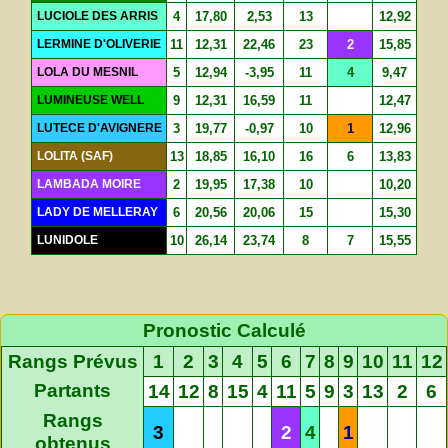
LUCIOLE DES ARRIS
4
17,80
2,53
13
12,92
LERMINE D'OLIVERIE
11
12,31
22,46
23
2
15,85
LOLA DU MESNIL
5
12,94
-3,95
11
4
9,47
LUMINEUSE WELL
9
12,31
16,59
11
12,47
LUTECE D'AVIGNERE
3
19,77
-0,97
10
1
12,96
LOLITA (SAF)
13
18,85
16,10
16
6
13,83
LAMBADA MOIRE
2
19,95
17,38
10
10,20
LADY DE MELLERAY
6
20,56
20,06
15
15,30
LUNIDOLE
10
26,14
23,74
8
7
15,55
Pronostic Calculé
Rangs Prévus
1
2
3
4
5
6
7
8
9
10
11
12
Partants
14
12
8
15
4
11
5
9
3
13
2
6
Rangs
3
2
4
1
obtenus