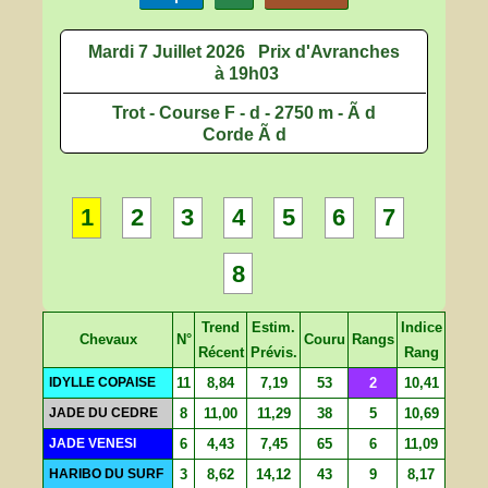
Mardi 7 Juillet 2026
Prix d'Avranches
à 19h03
Trot - Course F - d - 2750 m - Ã d
Corde Ã d
1
2
3
4
5
6
7
8
Trend
Estim.
Indice
Chevaux
N°
Couru
Rangs
Récent
Prévis.
Rang
IDYLLE COPAISE
11
8,84
7,19
53
2
10,41
JADE DU CEDRE
8
11,00
11,29
38
5
10,69
JADE VENESI
6
4,43
7,45
65
6
11,09
HARIBO DU SURF
3
8,62
14,12
43
9
8,17