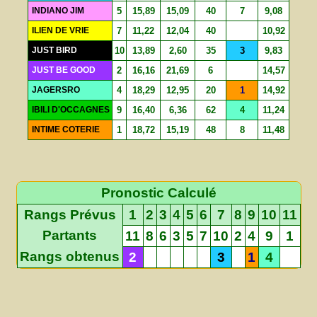
INDIANO JIM
5
15,89
15,09
40
7
9,08
ILIEN DE VRIE
7
11,22
12,04
40
10,92
JUST BIRD
10
13,89
2,60
35
3
9,83
JUST BE GOOD
2
16,16
21,69
6
14,57
JAGERSRO
4
18,29
12,95
20
1
14,92
IBILI D'OCCAGNES
9
16,40
6,36
62
4
11,24
INTIME COTERIE
1
18,72
15,19
48
8
11,48
Pronostic Calculé
Rangs Prévus
1
2
3
4
5
6
7
8
9
10
11
Partants
11
8
6
3
5
7
10
2
4
9
1
Rangs obtenus
2
3
1
4