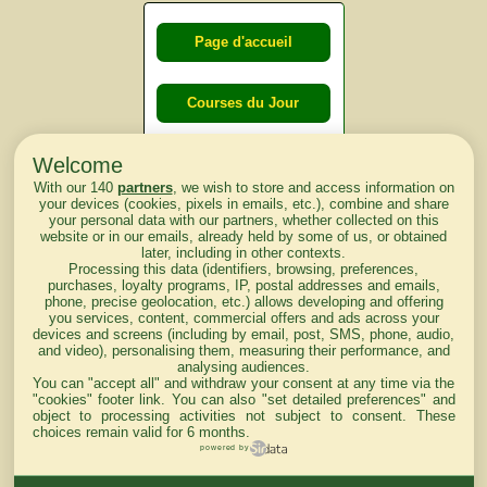
Page d'accueil
Courses du Jour
Welcome
Courses du
With our 140
partners
, we wish to store and access information on
lendemain
your devices (cookies, pixels in emails, etc.), combine and share
your personal data with our partners, whether collected on this
website or in our emails, already held by some of us, or obtained
Courses
later, including in other contexts.
Processing this data (identifiers, browsing, preferences,
d'aujourd'hui
purchases, loyalty programs, IP, postal addresses and emails,
phone, precise geolocation, etc.) allows developing and offering
you services, content, commercial offers and ads across your
devices and screens (including by email, post, SMS, phone, audio,
and video), personalising them, measuring their performance, and
analysing audiences.
Haut de Page
You can "accept all" and withdraw your consent at any time via the
"cookies" footer link
. You can also "set detailed preferences" and
object to processing activities not subject to consent. These
choices remain valid for 6 months.
powered by