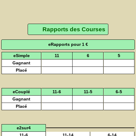
Rapports des Courses
eRapports pour 1 €
eSimple
11
6
5
Gagnant
Placé
eCouplé
11-6
11-5
6-5
Gagnant
Placé
e2sur4
11-6
11-14
6-14