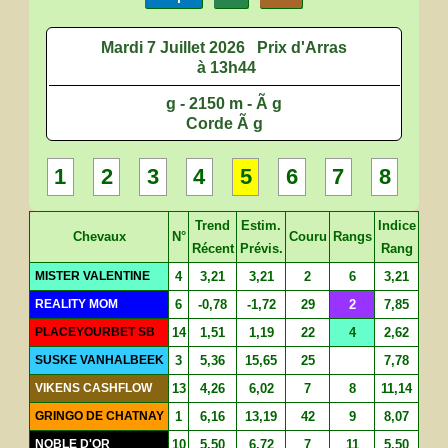
Mardi 7 Juillet 2026
Prix d'Arras
à 13h44
g - 2150 m - Ã g
Corde Ã g
1
2
3
4
5
6
7
8
Trend
Estim.
Indice
Chevaux
N°
Couru
Rangs
Récent
Prévis.
Rang
MISTER VALENTINE
4
3,21
3,21
2
6
3,21
REALITY MOM
6
-0,78
-1,72
29
2
7,85
PLACEYOURBET SB
14
1,51
1,19
22
4
2,62
SUSKE VANHALBEEK
3
5,36
15,65
25
7,78
VIKENS CASHFLOW
13
4,26
6,02
7
8
11,14
GRINGO DE CHATNAY
1
6,16
13,19
42
9
8,07
NOBLE D'OR
10
5,50
6,72
7
11
5,50