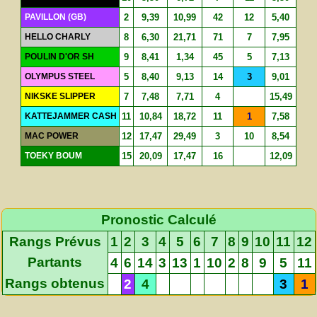
PAVILLON (GB)
2
9,39
10,99
42
12
5,40
HELLO CHARLY
8
6,30
21,71
71
7
7,95
POULIN D'OR SH
9
8,41
1,34
45
5
7,13
OLYMPUS STEEL
5
8,40
9,13
14
3
9,01
NIKSKE SLIPPER
7
7,48
7,71
4
15,49
KATTEJAMMER CASH
11
10,84
18,72
11
1
7,58
MAC POWER
12
17,47
29,49
3
10
8,54
TOEKY BOUM
15
20,09
17,47
16
12,09
Pronostic Calculé
Rangs Prévus
1
2
3
4
5
6
7
8
9
10
11
12
Partants
4
6
14
3
13
1
10
2
8
9
5
11
Rangs obtenus
2
4
3
1