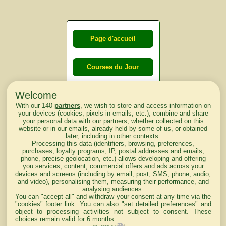
Page d'accueil
Courses du Jour
Welcome
Courses du
With our 140
partners
, we wish to store and access information on
lendemain
your devices (cookies, pixels in emails, etc.), combine and share
your personal data with our partners, whether collected on this
website or in our emails, already held by some of us, or obtained
Courses
later, including in other contexts.
Processing this data (identifiers, browsing, preferences,
d'aujourd'hui
purchases, loyalty programs, IP, postal addresses and emails,
phone, precise geolocation, etc.) allows developing and offering
you services, content, commercial offers and ads across your
devices and screens (including by email, post, SMS, phone, audio,
and video), personalising them, measuring their performance, and
analysing audiences.
Haut de Page
You can "accept all" and withdraw your consent at any time via the
"cookies" footer link
. You can also "set detailed preferences" and
object to processing activities not subject to consent. These
choices remain valid for 6 months.