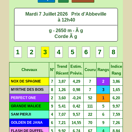
Mardi 7 Juillet 2026
Prix d'Abbeville
à 12h40
g - 2650 m - Ã g
Corde Ã g
1
2
3
4
5
6
7
8
Trend
Estim.
Indice
Chevaux
N°
Couru
Rangs
Récent
Prévis.
Rang
NOX DE SPAGNIE
7
3,87
4,29
7
2
3,86
MYRTHE DES BOIS
8
1,26
0,98
7
3
1,65
PERFECT ONE
2
3,60
-0,24
52
1
6,20
GRANDE MALICE
9
5,41
0,42
111
5
9,97
SAM PIERJI
4
7,07
9,57
22
6
7,59
GOLDEN DE JANA
6
7,21
14,55
70
9
7,26
FLASH DE DUFFEL
5
9,92
6,74
67
4
8,84