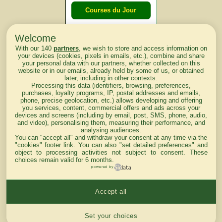
Courses du Jour
Welcome
Courses du
With our 140
partners
, we wish to store and access information on
lendemain
your devices (cookies, pixels in emails, etc.), combine and share
your personal data with our partners, whether collected on this
website or in our emails, already held by some of us, or obtained
Courses
later, including in other contexts.
Processing this data (identifiers, browsing, preferences,
d'aujourd'hui
purchases, loyalty programs, IP, postal addresses and emails,
phone, precise geolocation, etc.) allows developing and offering
you services, content, commercial offers and ads across your
devices and screens (including by email, post, SMS, phone, audio,
and video), personalising them, measuring their performance, and
analysing audiences.
Haut de Page
You can "accept all" and withdraw your consent at any time via the
"cookies" footer link
. You can also "set detailed preferences" and
object to processing activities not subject to consent. These
choices remain valid for 6 months.
powered by
Accept all
Mentions légales du site
Cookies settings
Set your choices