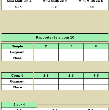
Mini Multi en 4
Mini Multi en 5
Mini Multi en 6
43,50
8,70
2,90
Rapports réels pour 1€
Simple
2
7
8
Gagnant
Placé
Couplé
2-7
2-8
7-8
Gagnant
Placé
2 sur 4