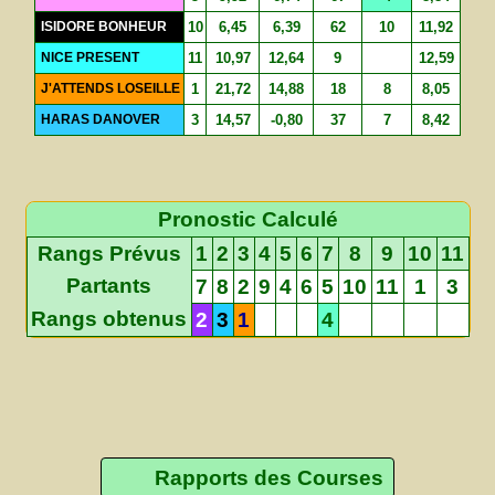
ISIDORE BONHEUR
10
6,45
6,39
62
10
11,92
NICE PRESENT
11
10,97
12,64
9
12,59
J'ATTENDS LOSEILLE
1
21,72
14,88
18
8
8,05
HARAS DANOVER
3
14,57
-0,80
37
7
8,42
Pronostic Calculé
Rangs Prévus
1
2
3
4
5
6
7
8
9
10
11
Partants
7
8
2
9
4
6
5
10
11
1
3
Rangs obtenus
2
3
1
4
Rapports des Courses