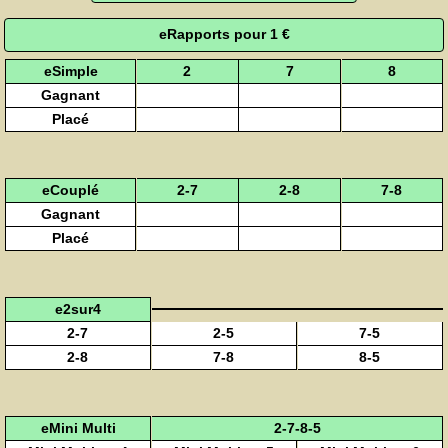
eRapports pour 1 €
eSimple
2
7
8
Gagnant
Placé
eCouplé
2-7
2-8
7-8
Gagnant
Placé
e2sur4
2-7
2-5
7-5
2-8
7-8
8-5
eMini Multi
2-7-8-5