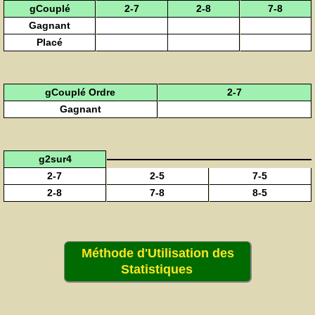
gCouplé
2-7
2-8
7-8
Gagnant
Placé
gCouplé Ordre
2-7
Gagnant
g2sur4
2-7
2-5
7-5
2-8
7-8
8-5
Méthode d'Utilisation des
Statistiques