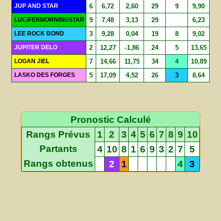
JUP AND STAR
6
6,72
2,60
29
9
9,90
LUCIFERMORNINGSTAR
9
7,48
3,13
29
6,23
LEE ROCK BOND
3
9,28
0,04
19
8
9,02
JUPITER DELO
2
12,27
-1,86
24
5
13,65
LOGAN JIEL
7
14,66
11,75
34
4
10,89
LASKO DES FORGES
5
17,09
4,52
26
3
8,64
Pronostic Calculé
Rangs Prévus
1
2
3
4
5
6
7
8
9
10
Partants
4
10
8
1
6
9
3
2
7
5
Rangs obtenus
2
1
4
3