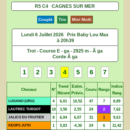
R5 C4 CAGNES SUR MER
Couplé
Trio
Mini Multi
Lundi 6 Juillet 2026
Prix Baby Lou Max
à 20h39
Trot - Course E - ga - 2925 m - Ã ga
Corde Ã ga
1
2
3
4
5
6
7
Trend
Estim.
Indice
Chevaux
N°
Couru
Rangs
Récent
Prévis.
Rang
LUGANO (URU)
4
6,01
10,52
47
7
8,89
LAUTREC TURGOT
10
3,50
2,55
24
2
7,62
JALICO DU FRUITIER
8
6,04
6,07
31
1
9,63
KEOPS JUTH
1
5,83
-4,30
24
6
11,42