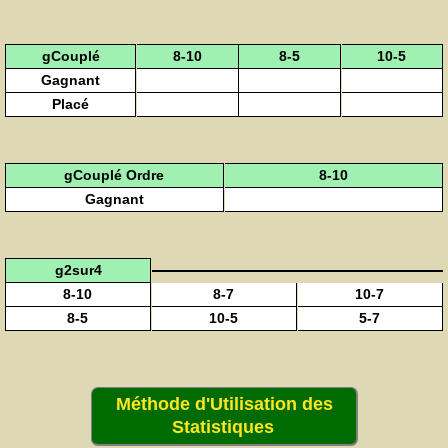
gCouplé
8-10
8-5
10-5
Gagnant
Placé
gCouplé Ordre
8-10
Gagnant
g2sur4
8-10
8-7
10-7
8-5
10-5
5-7
Méthode d'Utilisation des
Statistiques