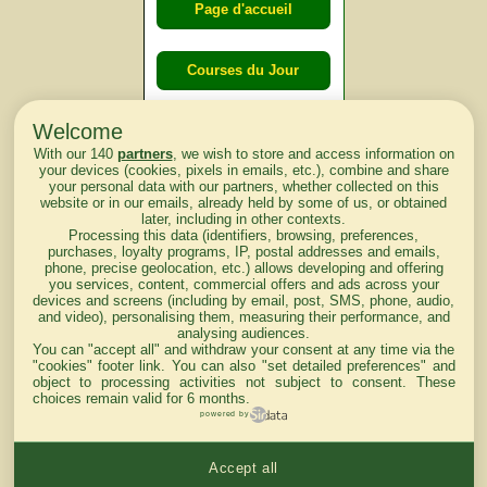
Page d'accueil
Courses du Jour
Welcome
Courses du
With our 140
partners
, we wish to store and access information on
lendemain
your devices (cookies, pixels in emails, etc.), combine and share
your personal data with our partners, whether collected on this
website or in our emails, already held by some of us, or obtained
Courses
later, including in other contexts.
Processing this data (identifiers, browsing, preferences,
d'aujourd'hui
purchases, loyalty programs, IP, postal addresses and emails,
phone, precise geolocation, etc.) allows developing and offering
you services, content, commercial offers and ads across your
devices and screens (including by email, post, SMS, phone, audio,
and video), personalising them, measuring their performance, and
analysing audiences.
Haut de Page
You can "accept all" and withdraw your consent at any time via the
"cookies" footer link
. You can also "set detailed preferences" and
object to processing activities not subject to consent. These
choices remain valid for 6 months.
powered by
Accept all
Mentions légales du site