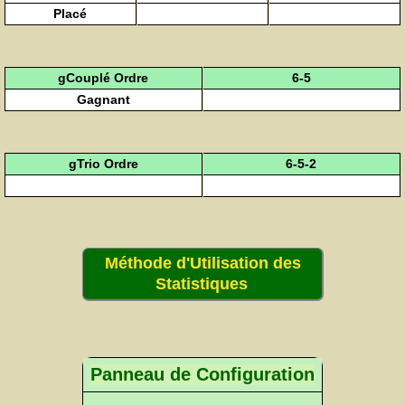
Placé
gCouplé Ordre
6-5
Gagnant
gTrio Ordre
6-5-2
Méthode d'Utilisation des
Statistiques
Panneau de Configuration