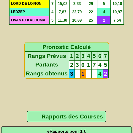
LORD DE LOIRON
7
15,02
3,33
29
5
10,10
LEDZEP
4
7,83
22,79
22
4
10,97
LIVANTO KALOUMA
5
11,30
10,69
25
2
7,54
Pronostic Calculé
Rangs Prévus
1
2
3
4
5
6
7
Partants
2
3
6
1
7
4
5
Rangs obtenus
3
1
4
2
Rapports des Courses
eRapports pour 1 €