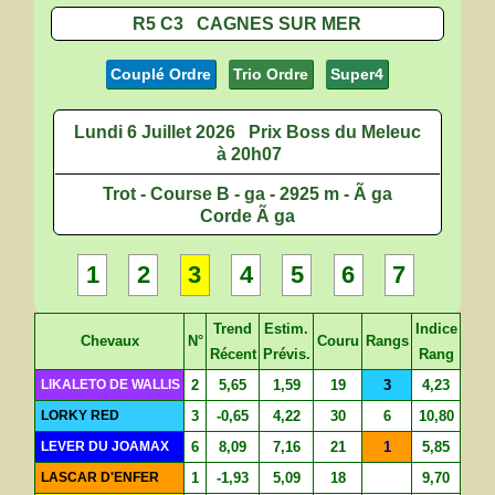
R5 C3 CAGNES SUR MER
Couplé Ordre
Trio Ordre
Super4
Lundi 6 Juillet 2026
Prix Boss du Meleuc
à 20h07
Trot - Course B - ga - 2925 m - Ã ga
Corde Ã ga
1
2
3
4
5
6
7
Trend
Estim.
Indice
Chevaux
N°
Couru
Rangs
Récent
Prévis.
Rang
LIKALETO DE WALLIS
2
5,65
1,59
19
3
4,23
LORKY RED
3
-0,65
4,22
30
6
10,80
LEVER DU JOAMAX
6
8,09
7,16
21
1
5,85
LASCAR D'ENFER
1
-1,93
5,09
18
9,70