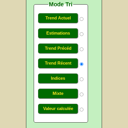
Mode Tri
Trend Actuel
Estimations
Trend Précéd
Trend Récent
Indices
Mixte
Valeur calculée