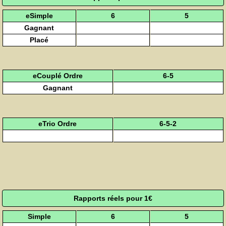
eSimple
6
5
Gagnant
Placé
eCouplé Ordre
6-5
Gagnant
eTrio Ordre
6-5-2
Rapports réels pour 1€
Simple
6
5