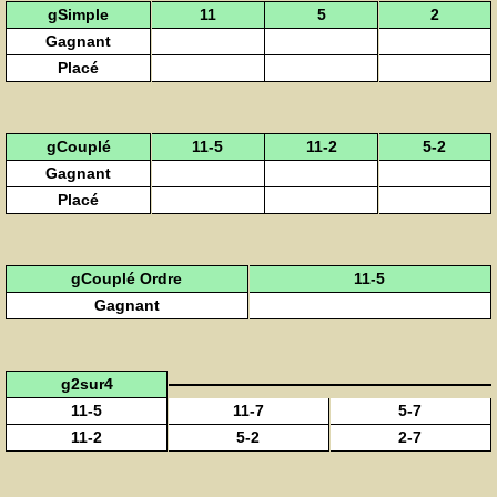
gSimple
11
5
2
Gagnant
Placé
gCouplé
11-5
11-2
5-2
Gagnant
Placé
gCouplé Ordre
11-5
Gagnant
g2sur4
11-5
11-7
5-7
11-2
5-2
2-7