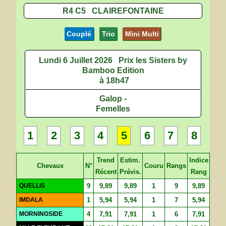
R4 C5 CLAIREFONTAINE
Couplé
Trio
Mini Multi
Lundi 6 Juillet 2026
Prix les Sisters by
Bamboo Edition
à 18h47
Galop -
Femelles
1
2
3
4
5
6
7
8
Trend
Estim.
Indice
Chevaux
N°
Couru
Rangs
Récent
Prévis.
Rang
QUELLIS
9
9,89
9,89
1
9
9,89
IMDALA
1
5,94
5,94
1
7
5,94
MORNINGSIDE
4
7,91
7,91
1
6
7,91