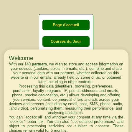
Page d'accueil
Courses du Jour
Welcome
Courses du
With our 140
partners
, we wish to store and access information on
lendemain
your devices (cookies, pixels in emails, etc.), combine and share
your personal data with our partners, whether collected on this
website or in our emails, already held by some of us, or obtained
Courses
later, including in other contexts.
Processing this data (identifiers, browsing, preferences,
d'aujourd'hui
purchases, loyalty programs, IP, postal addresses and emails,
phone, precise geolocation, etc.) allows developing and offering
you services, content, commercial offers and ads across your
devices and screens (including by email, post, SMS, phone, audio,
and video), personalising them, measuring their performance, and
analysing audiences.
Haut de Page
You can "accept all" and withdraw your consent at any time via the
"cookies" footer link
. You can also "set detailed preferences" and
object to processing activities not subject to consent. These
choices remain valid for 6 months.