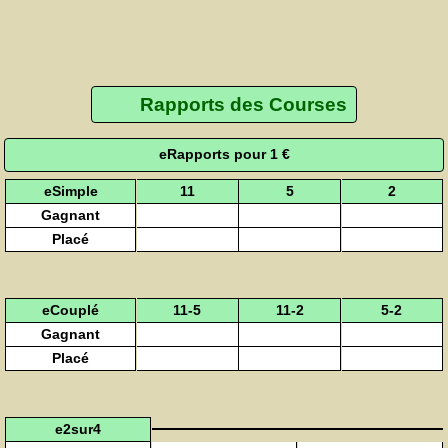
Rapports des Courses
eRapports pour 1 €
eSimple
11
5
2
Gagnant
Placé
eCouplé
11-5
11-2
5-2
Gagnant
Placé
e2sur4