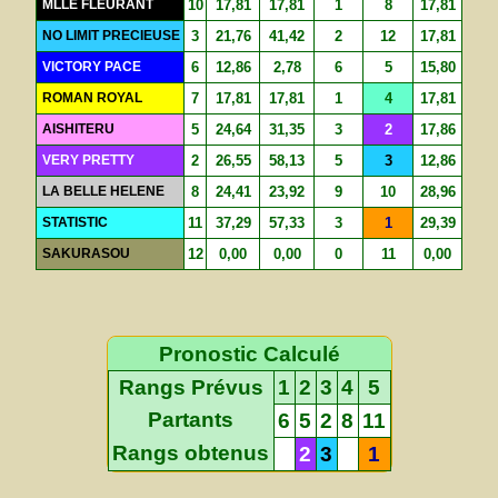
MLLE FLEURANT
10
17,81
17,81
1
8
17,81
NO LIMIT PRECIEUSE
3
21,76
41,42
2
12
17,81
VICTORY PACE
6
12,86
2,78
6
5
15,80
ROMAN ROYAL
7
17,81
17,81
1
4
17,81
AISHITERU
5
24,64
31,35
3
2
17,86
VERY PRETTY
2
26,55
58,13
5
3
12,86
LA BELLE HELENE
8
24,41
23,92
9
10
28,96
STATISTIC
11
37,29
57,33
3
1
29,39
SAKURASOU
12
0,00
0,00
0
11
0,00
Pronostic Calculé
Rangs Prévus
1
2
3
4
5
Partants
6
5
2
8
11
Rangs obtenus
2
3
1