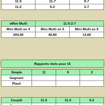
11-5
11-7
5-7
11-2
5-2
2-7
eMini Multi
11-5-2-7
Mini Multi en 4
Mini Multi en 5
Mini Multi en 6
204,00
40,80
13,60
Rapports réels pour 1€
Simple
11
5
2
Gagnant
Placé
Couplé
11-5
11-2
5-2