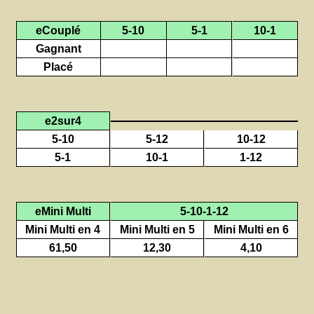
eCouplé
5-10
5-1
10-1
Gagnant
Placé
e2sur4
5-10
5-12
10-12
5-1
10-1
1-12
eMini Multi
5-10-1-12
Mini Multi en 4
Mini Multi en 5
Mini Multi en 6
61,50
12,30
4,10