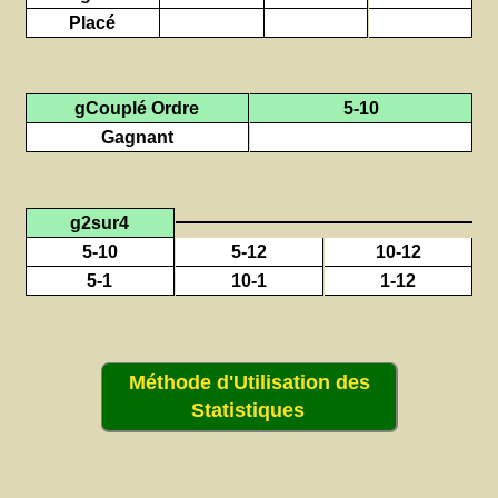
Placé
gCouplé Ordre
5-10
Gagnant
g2sur4
5-10
5-12
10-12
5-1
10-1
1-12
Méthode d'Utilisation des
Statistiques