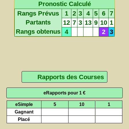
Pronostic Calculé
Rangs Prévus
1
2
3
4
5
6
7
Partants
12
7
3
13
9
10
1
Rangs obtenus
4
2
3
Rapports des Courses
eRapports pour 1 €
eSimple
5
10
1
Gagnant
Placé