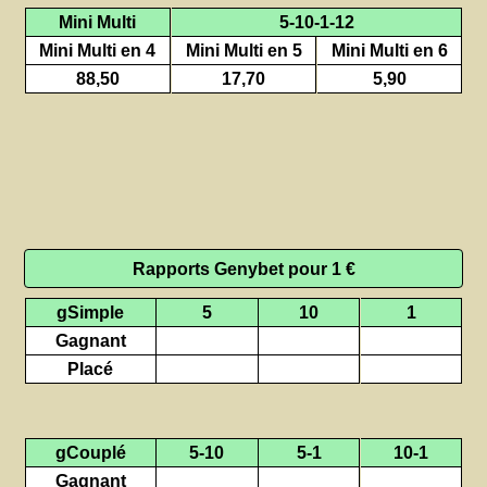
Mini Multi
5-10-1-12
Mini Multi en 4
Mini Multi en 5
Mini Multi en 6
88,50
17,70
5,90
Rapports Genybet pour 1 €
gSimple
5
10
1
Gagnant
Placé
gCouplé
5-10
5-1
10-1
Gagnant