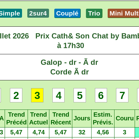
Simple
2sur4
Couplé
Trio
Mini Mult
llet 2026
Prix Cath& Son Chat by Bam
à 17h30
Galop - dr - Ã dr
Corde Ã dr
2
3
4
5
6
7
Trend
Trend
Trend
Estim.
A
Jours
Couru
Précéd
Actuel
Récent
Prévis.
3
5,47
4,74
5,47
32
4,56
3