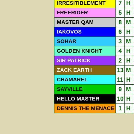
7
H
IRRESITIBLEMENT
5
H
FREERIDER
8
M
MASTER QAM
6
H
IAKOVOS
3
M
SOHAR
4
H
GOLDEN KNIGHT
2
H
SIR PATRICK
13
M
ZACK EARTH
11
H
CHAMAREL
9
M
SAYVILLE
10
H
HELLO MASTER
1
H
DENNIS THE MENACE