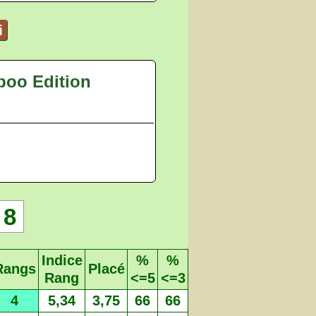
i
boo Edition
8
Indice
%
%
Rangs
Placé
Rang
<=5
<=3
4
5,34
3,75
66
66