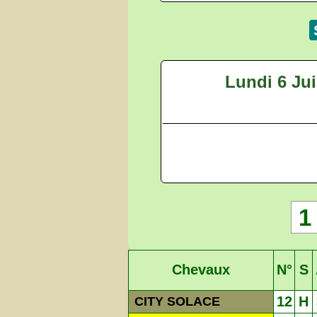
Lundi 6 Jui
1
Chevaux
N°
S
12
H
CITY SOLACE