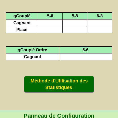
gCouplé
5-6
5-8
6-8
Gagnant
Placé
gCouplé Ordre
5-6
Gagnant
Méthode d'Utilisation des
Statistiques
Panneau de Configuration