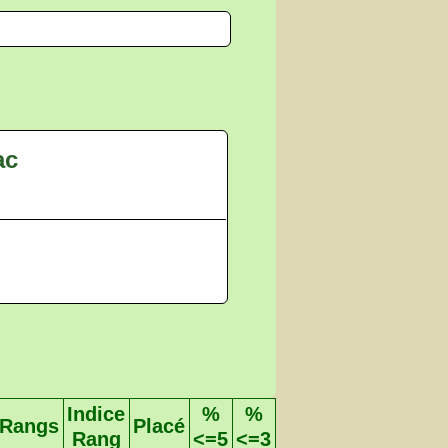
ac
Indice
%
%
Rangs
Placé
Rang
<=5
<=3