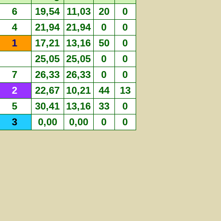
6
19,54
11,03
20
0
4
21,94
21,94
0
0
1
17,21
13,16
50
0
25,05
25,05
0
0
7
26,33
26,33
0
0
2
22,67
10,21
44
13
5
30,41
13,16
33
0
3
0,00
0,00
0
0