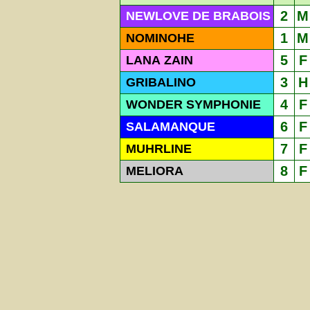
2
M
NEWLOVE DE BRABOIS
1
M
NOMINOHE
5
F
LANA ZAIN
3
H
GRIBALINO
4
F
WONDER SYMPHONIE
6
F
SALAMANQUE
7
F
MUHRLINE
8
F
MELIORA