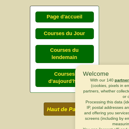
Page d'accueil
Courses du Jour
Courses du
lendemain
Welcome
Courses
With our 140
partner
d'aujourd'hui
(cookies, pixels in e
partners, whether collect
or 
Processing this data (id
IP, postal addresses an
Haut de Page
and offering you service
screens (including by em
measurin