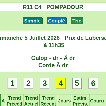
R11 C4 POMPADOUR
Simple
Couplé
Trio
imanche 5 Juillet 2026
Prix de Lubers
à 11h35
Galop - dr - Ã dr
Corde Ã dr
1
2
3
4
5
6
Trend
Trend
Trend
Estim.
A
Jours
Couru
Précéd
Actuel
Récent
Prévis.