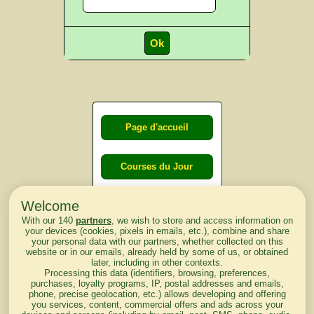
Page d'accueil
Courses du Jour
Welcome
Courses du
With our 140
partners
, we wish to store and access information on
lendemain
your devices (cookies, pixels in emails, etc.), combine and share
your personal data with our partners, whether collected on this
website or in our emails, already held by some of us, or obtained
Courses
later, including in other contexts.
Processing this data (identifiers, browsing, preferences,
d'aujourd'hui
purchases, loyalty programs, IP, postal addresses and emails,
phone, precise geolocation, etc.) allows developing and offering
you services, content, commercial offers and ads across your