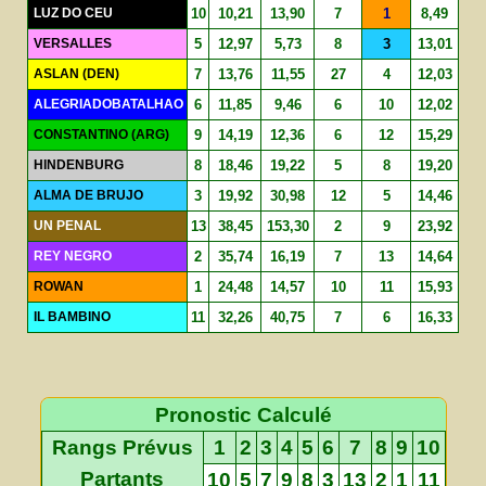
LUZ DO CEU
10
10,21
13,90
7
1
8,49
VERSALLES
5
12,97
5,73
8
3
13,01
ASLAN (DEN)
7
13,76
11,55
27
4
12,03
ALEGRIADOBATALHAO
6
11,85
9,46
6
10
12,02
CONSTANTINO (ARG)
9
14,19
12,36
6
12
15,29
HINDENBURG
8
18,46
19,22
5
8
19,20
ALMA DE BRUJO
3
19,92
30,98
12
5
14,46
UN PENAL
13
38,45
153,30
2
9
23,92
REY NEGRO
2
35,74
16,19
7
13
14,64
ROWAN
1
24,48
14,57
10
11
15,93
IL BAMBINO
11
32,26
40,75
7
6
16,33
Pronostic Calculé
Rangs Prévus
1
2
3
4
5
6
7
8
9
10
Partants
10
5
7
9
8
3
13
2
1
11