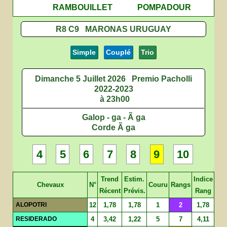
RAMBOUILLET
POMPADOUR
R8 C9 MARONAS URUGUAY
Simple
Couplé
Trio
Dimanche 5 Juillet 2026
Premio Pacholli
2022-2023
à 23h00
Galop - ga - Ã ga
Corde Ã ga
4
5
6
7
8
9
10
Trend
Estim.
Indice
Chevaux
N°
Couru
Rangs
Récent
Prévis.
Rang
ALOPOTRI
12
1,78
1,78
1
2
1,78
RESIDERADO
4
3,42
1,22
5
7
4,11