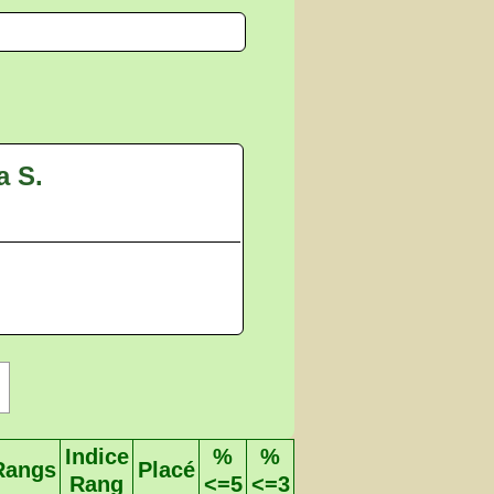
a S.
Indice
%
%
Rangs
Placé
Rang
<=5
<=3