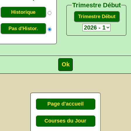
Trimestre Début
Historique
Trimestre Début
Pas d'Histor.
Page d'accueil
Courses du Jour