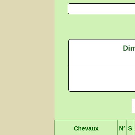
Dim
Chevaux
N°
S