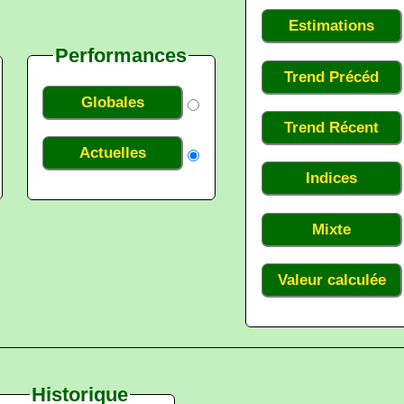
Estimations
Performances
Trend Précéd
Globales
Trend Récent
Actuelles
Indices
Mixte
Valeur calculée
Historique