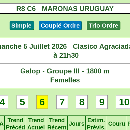
R8 C6 MARONAS URUGUAY
Simple
Couplé Ordre
Trio Ordre
anche 5 Juillet 2026
Clasico Agraciad
à 21h30
Galop - Groupe III - 1800 m
Femelles
4
5
6
7
8
9
10
Trend
Trend
Trend
Estim.
A
Jours
Couru
Précéd
Actuel
Récent
Prévis.