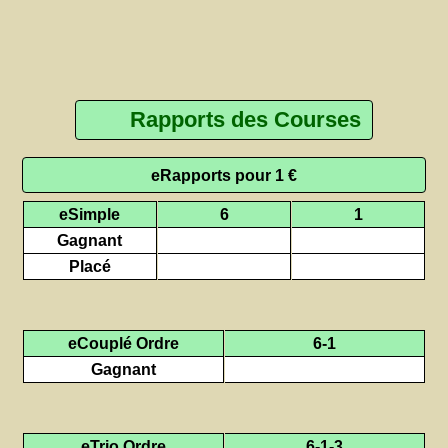
Rapports des Courses
eRapports pour 1 €
eSimple
6
1
Gagnant
Placé
eCouplé Ordre
6-1
Gagnant
eTrio Ordre
6-1-3