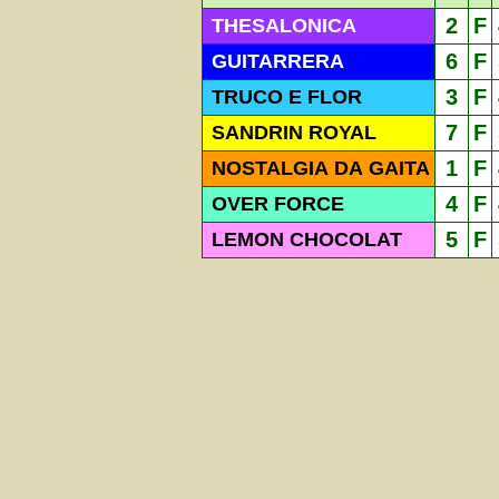
2
F
THESALONICA
6
F
GUITARRERA
3
F
TRUCO E FLOR
7
F
SANDRIN ROYAL
1
F
NOSTALGIA DA GAITA
4
F
OVER FORCE
5
F
LEMON CHOCOLAT