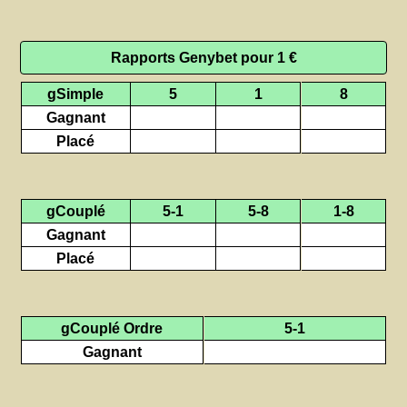
Rapports Genybet pour 1 €
gSimple
5
1
8
Gagnant
Placé
gCouplé
5-1
5-8
1-8
Gagnant
Placé
gCouplé Ordre
5-1
Gagnant