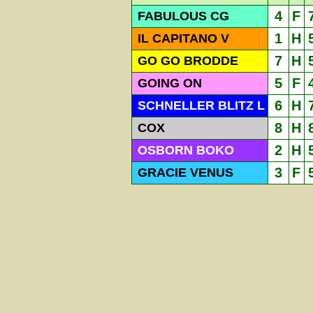
4
F
FABULOUS CG
1
H
IL CAPITANO V
7
H
GO GO BRODDE
5
F
GOING ON
6
H
SCHNELLER BLITZ L
8
H
COX
2
H
OSBORN BOKO
3
F
GRACIE VENUS