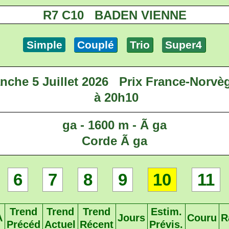
R7 C10 BADEN VIENNE
Simple
Couplé
Trio
Super4
nche 5 Juillet 2026
Prix France-Norvèg
à 20h10
ga - 1600 m - Ã ga
Corde Ã ga
6
7
8
9
10
11
Trend
Trend
Trend
Estim.
A
Jours
Couru
R
Précéd
Actuel
Récent
Prévis.