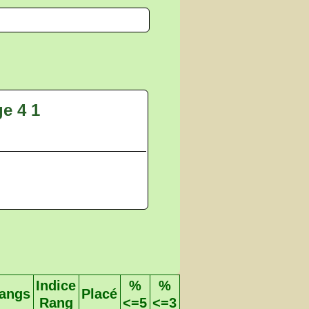
e 4 1
Indice
%
%
angs
Placé
Rang
<=5
<=3