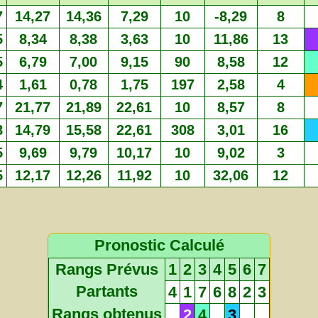
7
14,27
14,36
7,29
10
-8,29
8
5
8,34
8,38
3,63
10
11,86
13
5
6,79
7,00
9,15
90
8,58
12
4
1,61
0,78
1,75
197
2,58
4
7
21,77
21,89
22,61
10
8,57
8
8
14,79
15,58
22,61
308
3,01
16
5
9,69
9,79
10,17
10
9,02
3
5
12,17
12,26
11,92
10
32,06
12
Pronostic Calculé
Rangs Prévus
1
2
3
4
5
6
7
Partants
4
1
7
6
8
2
3
Rangs obtenus
2
4
3