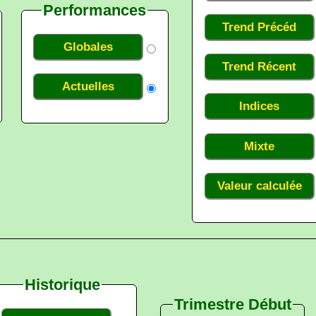
Performances
Trend Précéd
Globales
Trend Récent
Actuelles
Indices
Mixte
Valeur calculée
Historique
Trimestre Début