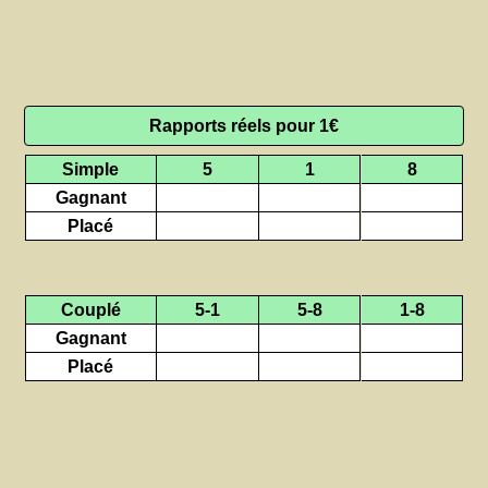
Rapports réels pour 1€
Simple
5
1
8
Gagnant
Placé
Couplé
5-1
5-8
1-8
Gagnant
Placé