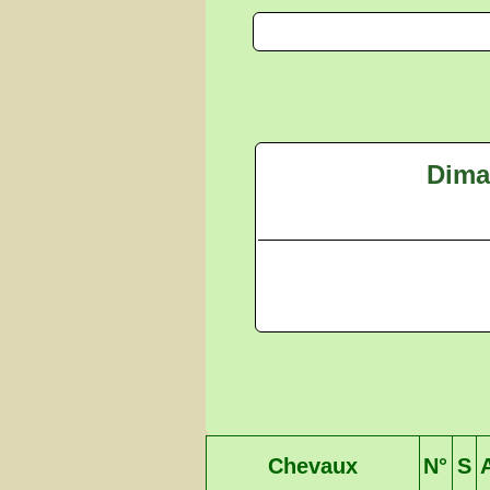
Dima
Chevaux
N°
S