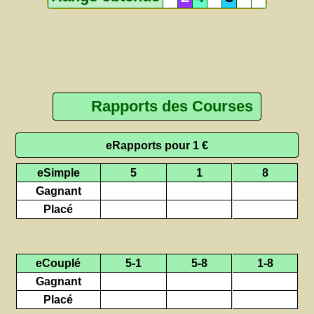
Rapports des Courses
eRapports pour 1 €
eSimple
5
1
8
Gagnant
Placé
eCouplé
5-1
5-8
1-8
Gagnant
Placé