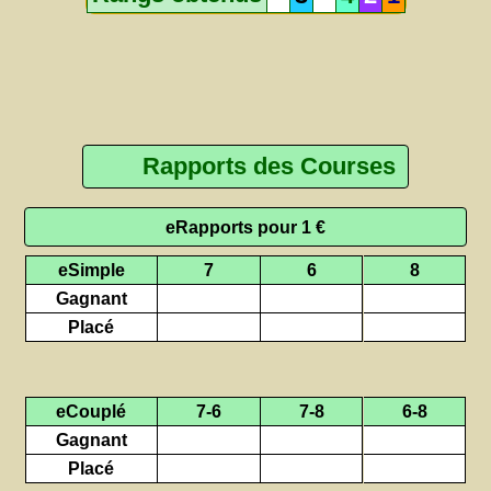
Rapports des Courses
eRapports pour 1 €
eSimple
7
6
8
Gagnant
Placé
eCouplé
7-6
7-8
6-8
Gagnant
Placé