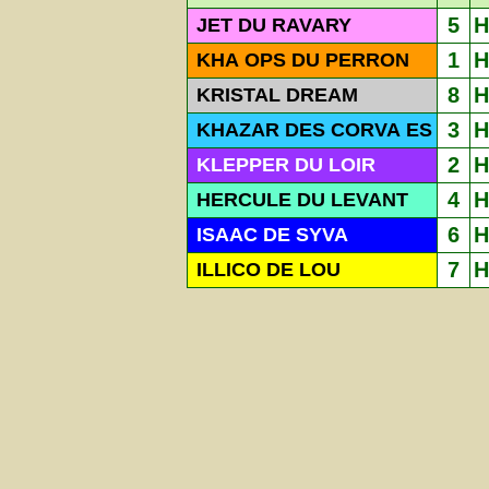
5
H
JET DU RAVARY
1
H
KHA OPS DU PERRON
8
H
KRISTAL DREAM
3
H
KHAZAR DES CORVA ES
2
H
KLEPPER DU LOIR
4
H
HERCULE DU LEVANT
6
H
ISAAC DE SYVA
7
H
ILLICO DE LOU