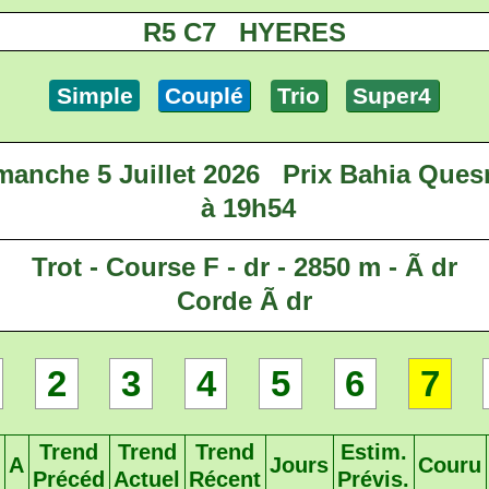
R5 C7 HYERES
Simple
Couplé
Trio
Super4
manche 5 Juillet 2026
Prix Bahia Ques
à 19h54
Trot - Course F - dr - 2850 m - Ã dr
Corde Ã dr
2
3
4
5
6
7
Trend
Trend
Trend
Estim.
A
Jours
Couru
Précéd
Actuel
Récent
Prévis.