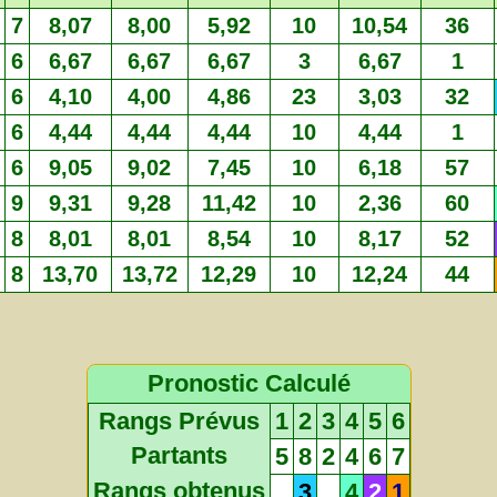
7
8,07
8,00
5,92
10
10,54
36
6
6,67
6,67
6,67
3
6,67
1
6
4,10
4,00
4,86
23
3,03
32
6
4,44
4,44
4,44
10
4,44
1
6
9,05
9,02
7,45
10
6,18
57
9
9,31
9,28
11,42
10
2,36
60
8
8,01
8,01
8,54
10
8,17
52
8
13,70
13,72
12,29
10
12,24
44
Pronostic Calculé
Rangs Prévus
1
2
3
4
5
6
Partants
5
8
2
4
6
7
Rangs obtenus
3
4
2
1