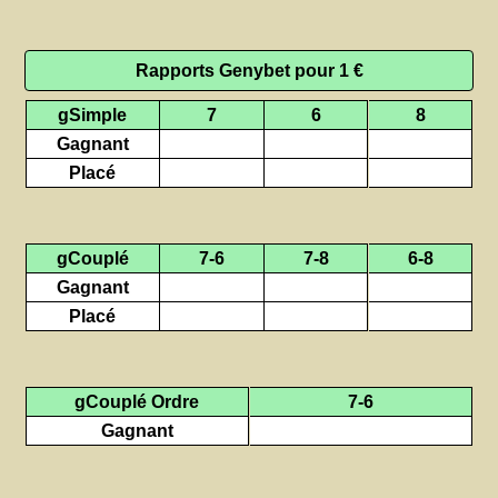
Rapports Genybet pour 1 €
gSimple
7
6
8
Gagnant
Placé
gCouplé
7-6
7-8
6-8
Gagnant
Placé
gCouplé Ordre
7-6
Gagnant