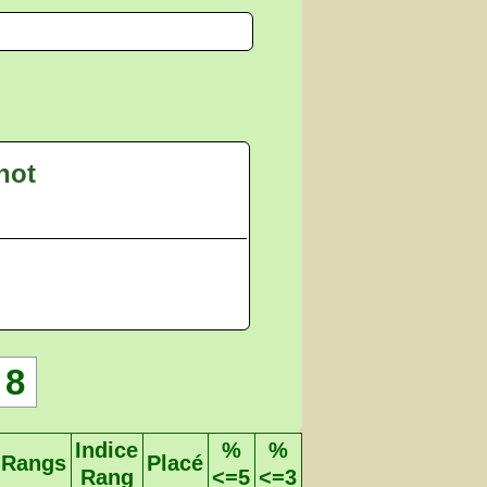
not
8
Indice
%
%
Rangs
Placé
Rang
<=5
<=3