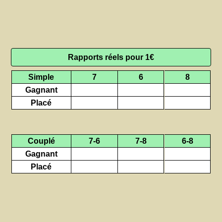
Rapports réels pour 1€
Simple
7
6
8
Gagnant
Placé
Couplé
7-6
7-8
6-8
Gagnant
Placé