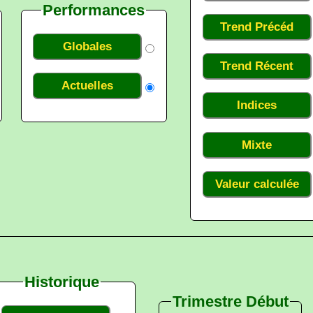
Performances
Trend Précéd
Globales
Trend Récent
Actuelles
Indices
Mixte
Valeur calculée
Historique
Trimestre Début