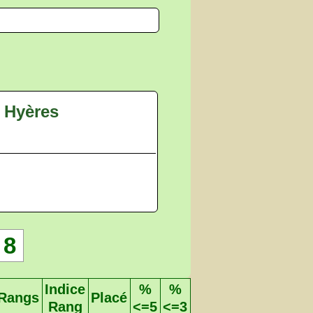
 Hyères
8
Indice
%
%
Rangs
Placé
Rang
<=5
<=3