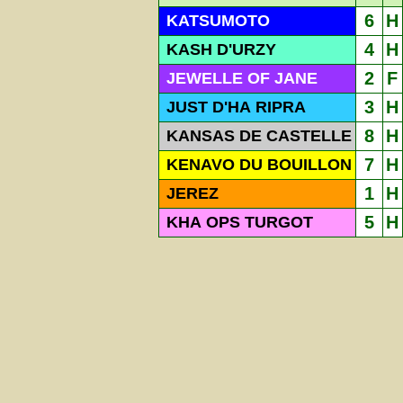
6
H
KATSUMOTO
4
H
KASH D'URZY
2
F
JEWELLE OF JANE
3
H
JUST D'HA RIPRA
8
H
KANSAS DE CASTELLE
7
H
KENAVO DU BOUILLON
1
H
JEREZ
5
H
KHA OPS TURGOT