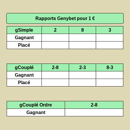
Rapports Genybet pour 1 €
gSimple
2
8
3
Gagnant
Placé
gCouplé
2-8
2-3
8-3
Gagnant
Placé
gCouplé Ordre
2-8
Gagnant