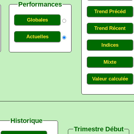
Performances
Trend Précéd
Globales
Trend Récent
Actuelles
Indices
Mixte
Valeur calculée
Historique
Trimestre Début