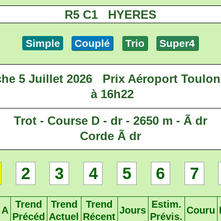
R5 C1 HYERES
Simple
Couplé
Trio
Super4
e 5 Juillet 2026
Prix Aéroport Toulon
à 16h22
Trot - Course D - dr - 2650 m - Ã dr
Corde Ã dr
2
3
4
5
6
7
Trend
Trend
Trend
Estim.
A
Jours
Couru
Précéd
Actuel
Récent
Prévis.