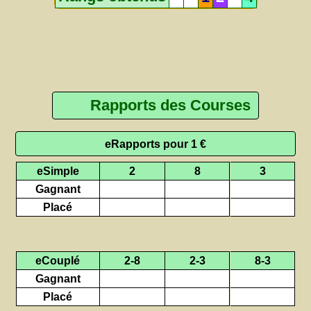
Rapports des Courses
eRapports pour 1 €
eSimple
2
8
3
Gagnant
Placé
eCouplé
2-8
2-3
8-3
Gagnant
Placé