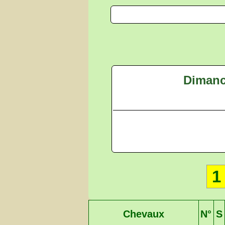
Dimanch
1
Chevaux
N°
S