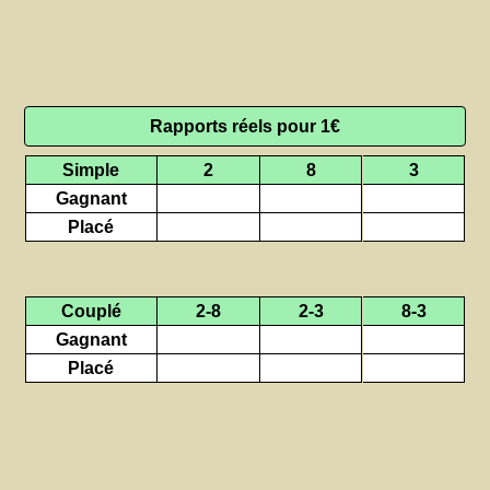
Rapports réels pour 1€
Simple
2
8
3
Gagnant
Placé
Couplé
2-8
2-3
8-3
Gagnant
Placé