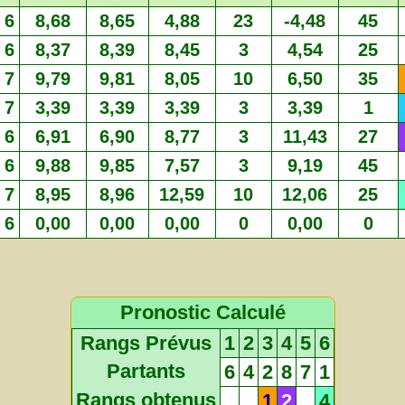
6
8,68
8,65
4,88
23
-4,48
45
6
8,37
8,39
8,45
3
4,54
25
7
9,79
9,81
8,05
10
6,50
35
7
3,39
3,39
3,39
3
3,39
1
6
6,91
6,90
8,77
3
11,43
27
6
9,88
9,85
7,57
3
9,19
45
7
8,95
8,96
12,59
10
12,06
25
6
0,00
0,00
0,00
0
0,00
0
Pronostic Calculé
Rangs Prévus
1
2
3
4
5
6
Partants
6
4
2
8
7
1
Rangs obtenus
1
2
4