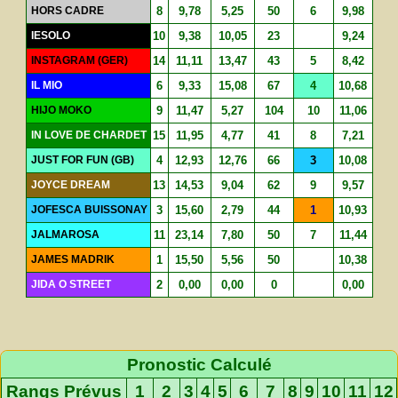
HORS CADRE
8
9,78
5,25
50
6
9,98
IESOLO
10
9,38
10,05
23
9,24
INSTAGRAM (GER)
14
11,11
13,47
43
5
8,42
IL MIO
6
9,33
15,08
67
4
10,68
HIJO MOKO
9
11,47
5,27
104
10
11,06
IN LOVE DE CHARDET
15
11,95
4,77
41
8
7,21
JUST FOR FUN (GB)
4
12,93
12,76
66
3
10,08
JOYCE DREAM
13
14,53
9,04
62
9
9,57
JOFESCA BUISSONAY
3
15,60
2,79
44
1
10,93
JALMAROSA
11
23,14
7,80
50
7
11,44
JAMES MADRIK
1
15,50
5,56
50
10,38
JIDA O STREET
2
0,00
0,00
0
0,00
Pronostic Calculé
Rangs Prévus
1
2
3
4
5
6
7
8
9
10
11
12