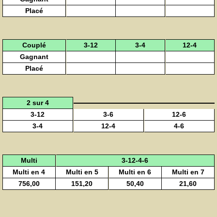
Placé
Couplé
3-12
3-4
12-4
Gagnant
Placé
2 sur 4
3-12
3-6
12-6
3-4
12-4
4-6
Multi
3-12-4-6
Multi en 4
Multi en 5
Multi en 6
Multi en 7
756,00
151,20
50,40
21,60