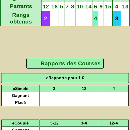
Partants
12
16
5
7
8
10
14
6
9
15
4
13
Rangs
2
4
3
obtenus
Rapports des Courses
eRapports pour 1 €
eSimple
3
12
4
Gagnant
Placé
eCouplé
3-12
3-4
12-4
Gagnant