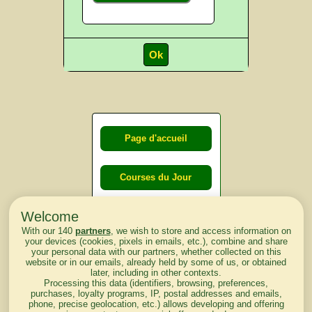
Page d'accueil
Courses du Jour
Welcome
Courses du
With our 140
partners
, we wish to store and access information on
lendemain
your devices (cookies, pixels in emails, etc.), combine and share
your personal data with our partners, whether collected on this
website or in our emails, already held by some of us, or obtained
Courses
later, including in other contexts.
Processing this data (identifiers, browsing, preferences,
d'aujourd'hui
purchases, loyalty programs, IP, postal addresses and emails,
phone, precise geolocation, etc.) allows developing and offering