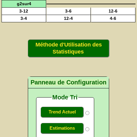
g2sur4
3-12
3-6
12-6
3-4
12-4
4-6
Méthode d'Utilisation des
Statistiques
Panneau de Configuration
Mode Tri
Trend Actuel
Estimations