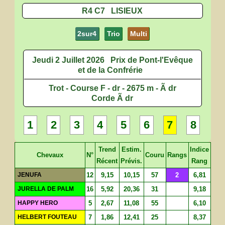
R4 C7 LISIEUX
2sur4
Trio
Multi
Jeudi 2 Juillet 2026
Prix de Pont-l'Evêque
et de la Confrérie
Trot - Course F - dr - 2675 m - Ã dr
Corde Ã dr
1
2
3
4
5
6
7
8
Trend
Estim.
Indice
Chevaux
N°
Couru
Rangs
Récent
Prévis.
Rang
JENUFA
12
9,15
10,15
57
2
6,81
JURELLA DE PALM
16
5,92
20,36
31
9,18
HAPPY HERO
5
2,67
11,08
55
6,10
HELBERT FOUTEAU
7
1,86
12,41
25
8,37