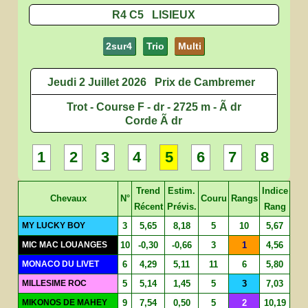
R4 C5 LISIEUX
2sur4
Trio
Multi
Jeudi 2 Juillet 2026
Prix de Cambremer
Trot - Course F - dr - 2725 m - Ã dr
Corde Ã dr
1
2
3
4
5
6
7
8
Trend
Estim.
Indice
Chevaux
N°
Couru
Rangs
Récent
Prévis.
Rang
MY LUCKY BOY
3
5,65
8,18
5
10
5,67
MIC MAC LOUANGES
10
-0,30
-0,66
3
1
4,56
MONACO DU LIVET
6
4,29
5,11
11
6
5,80
MILLESIME ROC
5
5,14
1,45
5
3
7,03
MIKONOS DE MAHEY
9
7,54
0,50
5
2
10,19