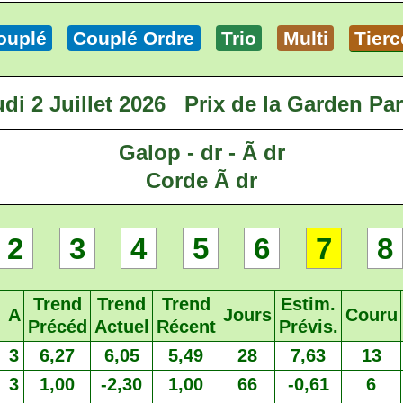
ouplé
Couplé Ordre
Trio
Multi
Tierc
di 2 Juillet 2026
Prix de la Garden Par
Galop - dr - Ã dr
Corde Ã dr
2
3
4
5
6
7
8
Trend
Trend
Trend
Estim.
A
Jours
Couru
Précéd
Actuel
Récent
Prévis.
3
6,27
6,05
5,49
28
7,63
13
3
1,00
-2,30
1,00
66
-0,61
6