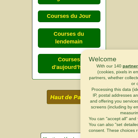
Courses du Jour
Courses du
lendemain
Welcome
Courses
With our 140
partner
d'aujourd'hui
(cookies, pixels in e
partners, whether collect
or 
Processing this data (id
IP, postal addresses an
Haut de Page
and offering you service
screens (including by em
measurin
You can "accept all" and 
You can also "set detaile
consent. These choices r