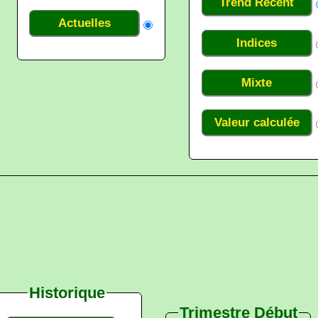
Trend Récent
Actuelles
Indices
Mixte
Valeur calculée
Historique
Trimestre Début