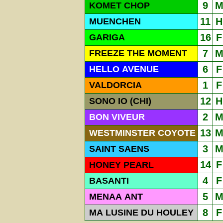
9
KOMET CHOP
11
H
MUENCHEN
16
F
GARIGA
7
FREEZE THE MOMENT
6
F
HELLO AVENUE
1
F
VALDORCIA
12
H
SONO IO (CHI)
2
BON VIVEUR
13
WESTMINSTER COYOTE
3
SAINT SAENS
14
F
HONEY PEARL
4
F
BASANTI
5
MENAA ANT
8
F
MA LUSINE DU HOULEY