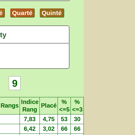
é
Quarté
Quinté
ty
9
Indice
%
%
Rangs
Placé
Rang
<=5
<=3
7,83
4,75
53
30
6,42
3,02
66
66