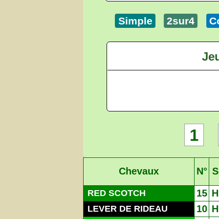
Simple
2sur4
C
Jeu
1
Chevaux
N°
S
15
H
RED SCOTCH
10
H
LEVER DE RIDEAU