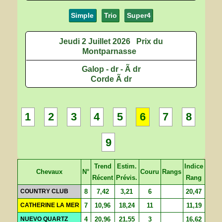
Simple
Trio
Super4
Jeudi 2 Juillet 2026
Prix du
Montparnasse
Galop - dr - Ã dr
Corde Ã dr
1
2
3
4
5
6
7
8
9
Trend
Estim.
Indice
Chevaux
N°
Couru
Rangs
Récent
Prévis.
Rang
COUNTRY CLUB
8
7,42
3,21
6
20,47
CATHERINE LA MER
7
10,96
18,24
11
11,19
NUEVO QUARTZ
4
20,96
21,55
3
16,62