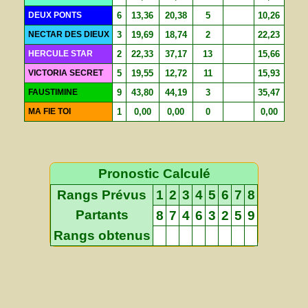
DEUX PONTS
6
13,36
20,38
5
10,26
NECTAR DES DIEUX
3
19,69
18,74
2
22,23
HERCULE STAR
2
22,33
37,17
13
15,66
VICTORIA SECRET
5
19,55
12,72
11
15,93
FAUSTIMINE
9
43,80
44,19
3
35,47
MA FIE TOI
1
0,00
0,00
0
0,00
Pronostic Calculé
Rangs Prévus
1
2
3
4
5
6
7
8
Partants
8
7
4
6
3
2
5
9
Rangs obtenus