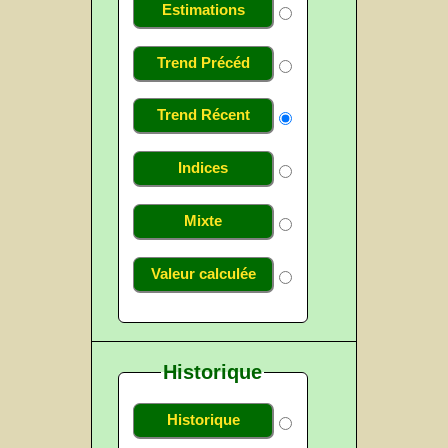
Estimations
Trend Précéd
Trend Récent
Indices
Mixte
Valeur calculée
Historique
Historique