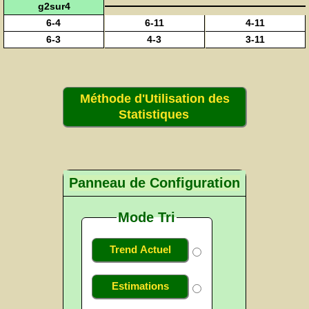
g2sur4
6-4
6-11
4-11
6-3
4-3
3-11
Méthode d'Utilisation des
Statistiques
Panneau de Configuration
Mode Tri
Trend Actuel
Estimations