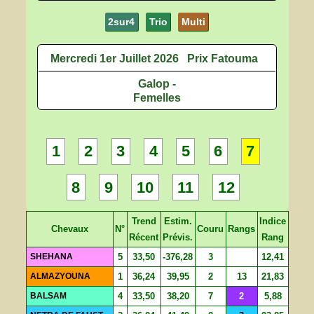
2sur4
Trio
Multi
Mercredi 1er Juillet 2026
Prix Fatouma
Galop -
Femelles
1
2
3
4
5
6
7
8
9
10
11
12
Trend
Estim.
Indice
Chevaux
N°
Couru
Rangs
Récent
Prévis.
Rang
SHEHANA
5
33,50
-376,28
3
12,41
ALMAZYOUNA
1
36,24
39,95
2
13
21,83
BALSAM
4
33,50
38,20
7
2
5,88