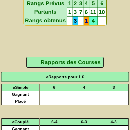
Rangs Prévus
1
2
3
4
5
6
Partants
1
3
7
6
11
10
Rangs obtenus
3
1
4
Rapports des Courses
eRapports pour 1 €
eSimple
6
4
3
Gagnant
Placé
eCouplé
6-4
6-3
4-3
Gagnant