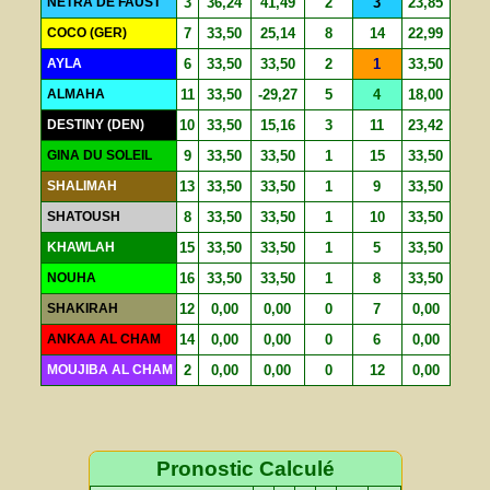
NETRA DE FAUST
3
36,24
41,49
2
3
23,85
COCO (GER)
7
33,50
25,14
8
14
22,99
AYLA
6
33,50
33,50
2
1
33,50
ALMAHA
11
33,50
-29,27
5
4
18,00
DESTINY (DEN)
10
33,50
15,16
3
11
23,42
GINA DU SOLEIL
9
33,50
33,50
1
15
33,50
SHALIMAH
13
33,50
33,50
1
9
33,50
SHATOUSH
8
33,50
33,50
1
10
33,50
KHAWLAH
15
33,50
33,50
1
5
33,50
NOUHA
16
33,50
33,50
1
8
33,50
SHAKIRAH
12
0,00
0,00
0
7
0,00
ANKAA AL CHAM
14
0,00
0,00
0
6
0,00
MOUJIBA AL CHAM
2
0,00
0,00
0
12
0,00
Pronostic Calculé