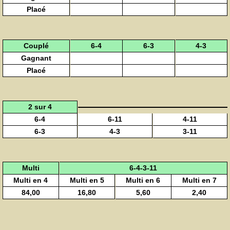
Placé
Couplé
6-4
6-3
4-3
Gagnant
Placé
2 sur 4
6-4
6-11
4-11
6-3
4-3
3-11
Multi
6-4-3-11
Multi en 4
Multi en 5
Multi en 6
Multi en 7
84,00
16,80
5,60
2,40