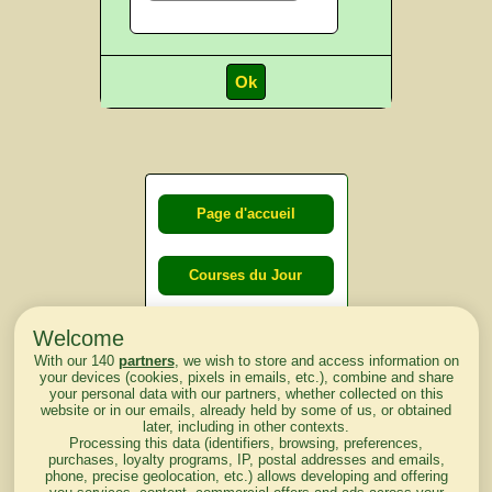
Page d'accueil
Courses du Jour
Welcome
Courses du
With our 140
partners
, we wish to store and access information on
lendemain
your devices (cookies, pixels in emails, etc.), combine and share
your personal data with our partners, whether collected on this
website or in our emails, already held by some of us, or obtained
Courses
later, including in other contexts.
Processing this data (identifiers, browsing, preferences,
d'aujourd'hui
purchases, loyalty programs, IP, postal addresses and emails,
phone, precise geolocation, etc.) allows developing and offering