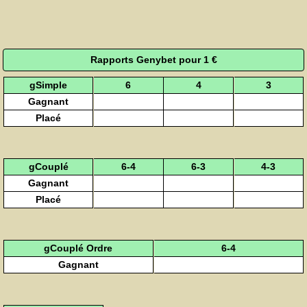
Rapports Genybet pour 1 €
gSimple
6
4
3
Gagnant
Placé
gCouplé
6-4
6-3
4-3
Gagnant
Placé
gCouplé Ordre
6-4
Gagnant