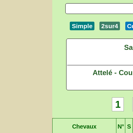
Simple
2sur4
C
Sa
Attelé - Cou
1
Chevaux
N°
S