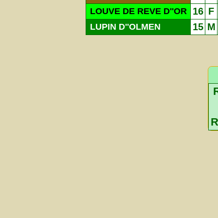
16
F
LOUVE DE REVE D''OR
15
M
LUPIN D''OLMEN
R