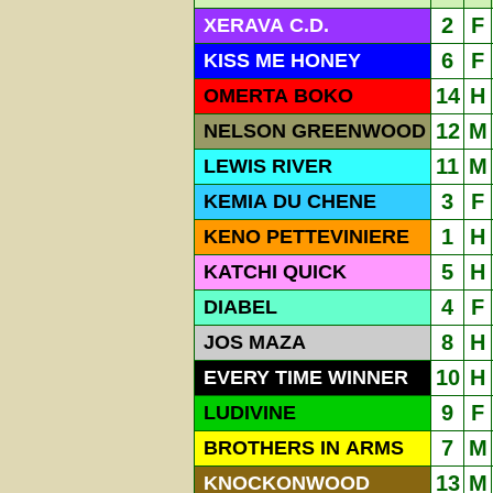
2
F
XERAVA C.D.
6
F
KISS ME HONEY
14
H
OMERTA BOKO
12
M
NELSON GREENWOOD
11
M
LEWIS RIVER
3
F
KEMIA DU CHENE
1
H
KENO PETTEVINIERE
5
H
KATCHI QUICK
4
F
DIABEL
8
H
JOS MAZA
10
H
EVERY TIME WINNER
9
F
LUDIVINE
7
M
BROTHERS IN ARMS
13
M
KNOCKONWOOD