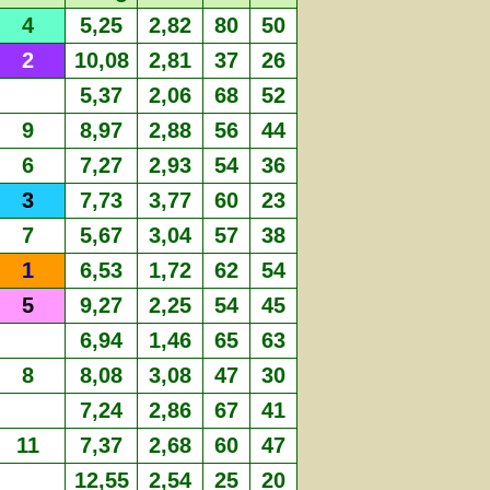
4
5,25
2,82
80
50
2
10,08
2,81
37
26
5,37
2,06
68
52
9
8,97
2,88
56
44
6
7,27
2,93
54
36
3
7,73
3,77
60
23
7
5,67
3,04
57
38
1
6,53
1,72
62
54
5
9,27
2,25
54
45
6,94
1,46
65
63
8
8,08
3,08
47
30
7,24
2,86
67
41
11
7,37
2,68
60
47
12,55
2,54
25
20