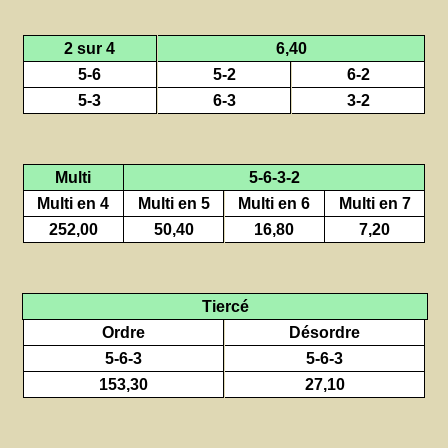
2 sur 4
6,40
5-6
5-2
6-2
5-3
6-3
3-2
Multi
5-6-3-2
Multi en 4
Multi en 5
Multi en 6
Multi en 7
252,00
50,40
16,80
7,20
Tiercé
Ordre
Désordre
5-6-3
5-6-3
153,30
27,10