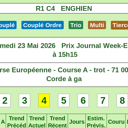
R1 C4 ENGHIEN
ouplé
Couplé Ordre
Trio
Multi
Tierc
medi 23 Mai 2026
Prix Journal Week-
à 15h15
rse Européenne - Course A - trot - 71 0
Corde à ga
2
3
4
5
6
7
8
Trend
Trend
Trend
Estim.
A
Jours
Couru
Précéd
Actuel
Récent
Prévis.