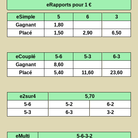
eRapports pour 1 €
eSimple
5
6
3
Gagnant
1,80
Placé
1,50
2,90
6,50
eCouplé
5-6
5-3
6-3
Gagnant
8,60
Placé
5,40
11,60
23,60
e2sur4
5,70
5-6
5-2
6-2
5-3
6-3
3-2
eMulti
5-6-3-2