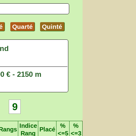
é
Quarté
Quinté
End
00 € - 2150 m
9
Indice
%
%
Rangs
Placé
Rang
<=5
<=3