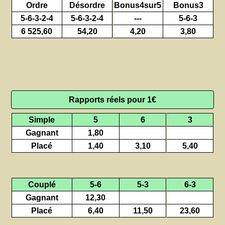
Ordre
Désordre
Bonus4sur5
Bonus3
5-6-3-2-4
5-6-3-2-4
---
5-6-3
6 525,60
54,20
4,20
3,80
Rapports réels pour 1€
Simple
5
6
3
Gagnant
1,80
Placé
1,40
3,10
5,40
Couplé
5-6
5-3
6-3
Gagnant
12,30
Placé
6,40
11,50
23,60