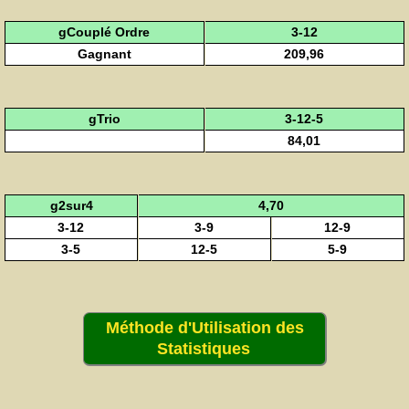
gCouplé Ordre
3-12
Gagnant
209,96
gTrio
3-12-5
84,01
g2sur4
4,70
3-12
3-9
12-9
3-5
12-5
5-9
Méthode d'Utilisation des
Statistiques