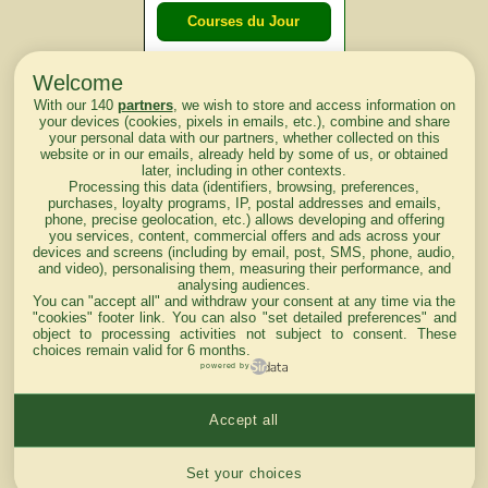
Courses du Jour
Welcome
Courses du
With our 140
partners
, we wish to store and access information on
lendemain
your devices (cookies, pixels in emails, etc.), combine and share
your personal data with our partners, whether collected on this
website or in our emails, already held by some of us, or obtained
Courses
later, including in other contexts.
Processing this data (identifiers, browsing, preferences,
d'aujourd'hui
purchases, loyalty programs, IP, postal addresses and emails,
phone, precise geolocation, etc.) allows developing and offering
you services, content, commercial offers and ads across your
devices and screens (including by email, post, SMS, phone, audio,
and video), personalising them, measuring their performance, and
analysing audiences.
Haut de Page
You can "accept all" and withdraw your consent at any time via the
"cookies" footer link
. You can also "set detailed preferences" and
object to processing activities not subject to consent. These
choices remain valid for 6 months.
powered by
Accept all
Mentions légales du site
Cookies settings
Set your choices