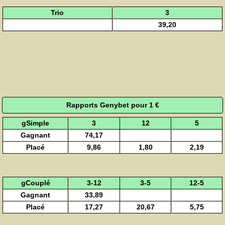
Trio
3
39,20
Rapports Genybet pour 1 €
gSimple
3
12
5
Gagnant
74,17
Placé
9,86
1,80
2,19
gCouplé
3-12
3-5
12-5
Gagnant
33,89
Placé
17,27
20,67
5,75