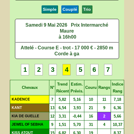
Simple
Couplé
Trio
Samedi 9 Mai 2026
Prix Intermarché
Maure
à 16h00
Attelé - Course E - trot - 17 000 € - 2850 m
Corde à ga
1
2
3
4
5
6
7
Trend
Estim.
Indice
Chevaux
N°
Couru
Rangs
Récent
Prévis.
Rang
KADENCE
7
5,82
5,16
10
11
7,18
KANT
13
6,54
3,93
21
9
6,36
KIA DE GUELLE
12
3,31
-0,44
16
2
5,66
JEWEL OF SEBHA
9
1,51
5,70
31
4
10,37
KISS ATOUT
15
6,82
6,30
19
8,37