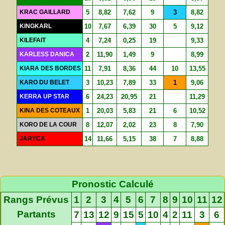
KRAC GAILLARD
5
8,82
7,62
9
3
8,82
KINGKARL
10
7,67
6,39
30
5
9,12
KILEFAIT
4
7,24
0,25
19
9,33
KARLESS DANICA
2
11,90
1,49
9
8,99
KIARA DES BORDES
11
7,91
8,36
44
10
13,55
KARO DU BELET
3
10,23
7,89
33
1
9,06
KERRA UP STAR
6
24,23
20,95
21
11,29
KINA DES COTEAUX
1
20,03
5,83
21
6
10,52
KORO DE LA COUR
8
12,07
2,02
23
8
7,90
JARYCA
14
11,66
5,15
38
7
8,88
Pronostic Calculé
Rangs Prévus
1
2
3
4
5
6
7
8
9
10
11
12
Partants
7
13
12
9
15
5
10
4
2
11
3
6