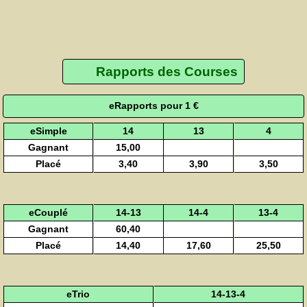
Rapports des Courses
eRapports pour 1 €
eSimple
14
13
4
Gagnant
15,00
Placé
3,40
3,90
3,50
eCouplé
14-13
14-4
13-4
Gagnant
60,40
Placé
14,40
17,60
25,50
eTrio
14-13-4