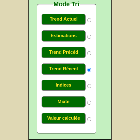
Mode Tri
Trend Actuel
Estimations
Trend Précéd
Trend Récent
Indices
Mixte
Valeur calculée