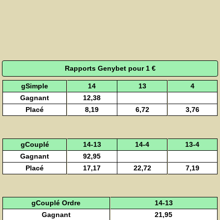
Rapports Genybet pour 1 €
gSimple
14
13
4
Gagnant
12,38
Placé
8,19
6,72
3,76
gCouplé
14-13
14-4
13-4
Gagnant
92,95
Placé
17,17
22,72
7,19
gCouplé Ordre
14-13
Gagnant
21,95