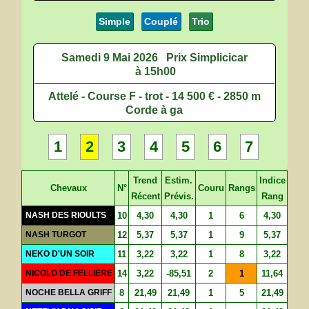
Simple
Couplé
Trio
Samedi 9 Mai 2026
Prix Simplicicar
à 15h00
Attelé - Course F - trot - 14 500 € - 2850 m
Corde à ga
1
2
3
4
5
6
7
Trend
Estim.
Indice
Chevaux
N°
Couru
Rangs
Récent
Prévis.
Rang
NASH DES RIOULTS
10
4,30
4,30
1
6
4,30
NASH TURGOT
12
5,37
5,37
1
9
5,37
NEKO D'UN SOIR
11
3,22
3,22
1
8
3,22
NICOLO DE FELLIERE
14
3,22
-85,51
2
1
11,64
NOCHE BELLA GRIFF
8
21,49
21,49
1
5
21,49