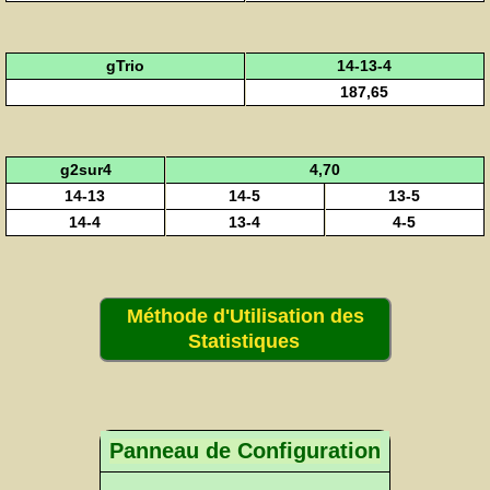
gTrio
14-13-4
187,65
g2sur4
4,70
14-13
14-5
13-5
14-4
13-4
4-5
Méthode d'Utilisation des
Statistiques
Panneau de Configuration