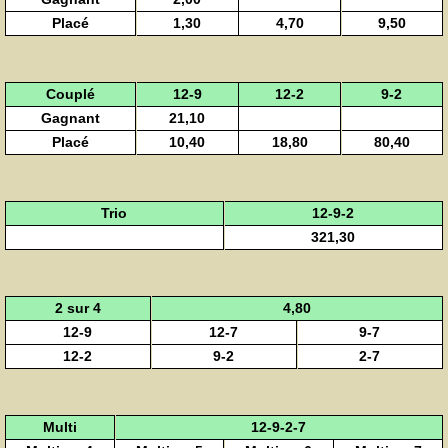
Placé
1,30
4,70
9,50
Couplé
12-9
12-2
9-2
Gagnant
21,10
Placé
10,40
18,80
80,40
Trio
12-9-2
321,30
2 sur 4
4,80
12-9
12-7
9-7
12-2
9-2
2-7
Multi
12-9-2-7