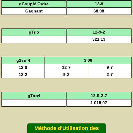
gCouplé Ordre
12-9
Gagnant
68,98
gTrio
12-9-2
321,13
g2sur4
3,06
12-9
12-7
9-7
12-2
9-2
2-7
gTop4
12-9-2-7
1 015,07
Méthode d'Utilisation des