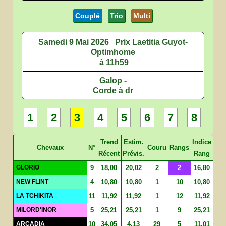
Couplé
Trio
Multi
Samedi 9 Mai 2026
Prix Laetitia Guyot-
Optimhome
à 11h59
Galop -
Corde à dr
1
2
3
4
5
6
7
8
Trend
Estim.
Indice
Chevaux
N°
Couru
Rangs
Récent
Prévis.
Rang
GLORIO
9
18,00
20,02
2
2
16,80
NEW FLINT
4
10,80
10,80
1
10
10,80
LA TCHIKITA
11
11,92
11,92
1
12
11,92
MILORD'INOR
5
25,21
25,21
1
9
25,21
ARCADIA
10
34,05
4,13
29
5
11,01