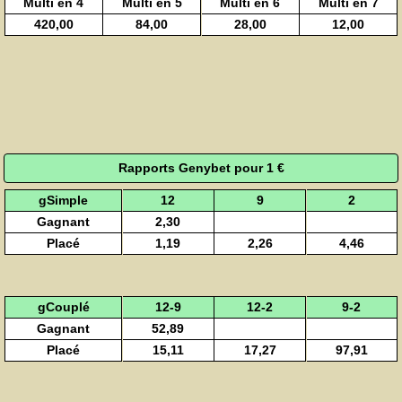
Multi en 4
Multi en 5
Multi en 6
Multi en 7
420,00
84,00
28,00
12,00
Rapports Genybet pour 1 €
gSimple
12
9
2
Gagnant
2,30
Placé
1,19
2,26
4,46
gCouplé
12-9
12-2
9-2
Gagnant
52,89
Placé
15,11
17,27
97,91