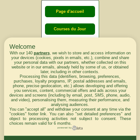
Page d'accueil
Courses du Jour
Welcome
Courses du
With our 140
partners
, we wish to store and access information on
lendemain
your devices (cookies, pixels in emails, etc.), combine and share
your personal data with our partners, whether collected on this
website or in our emails, already held by some of us, or obtained
Courses
later, including in other contexts.
Processing this data (identifiers, browsing, preferences,
d'aujourd'hui
purchases, loyalty programs, IP, postal addresses and emails,
phone, precise geolocation, etc.) allows developing and offering
you services, content, commercial offers and ads across your
devices and screens (including by email, post, SMS, phone, audio,
and video), personalising them, measuring their performance, and
analysing audiences.
Haut de Page
You can "accept all" and withdraw your consent at any time via the
"cookies" footer link
. You can also "set detailed preferences" and
object to processing activities not subject to consent. These
choices remain valid for 6 months.
powered by