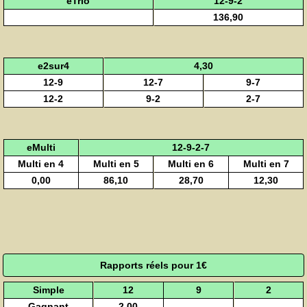
eTrio
12-9-2
136,90
e2sur4
4,30
12-9
12-7
9-7
12-2
9-2
2-7
eMulti
12-9-2-7
Multi en 4
Multi en 5
Multi en 6
Multi en 7
0,00
86,10
28,70
12,30
Rapports réels pour 1€
Simple
12
9
2
Gagnant
2,00