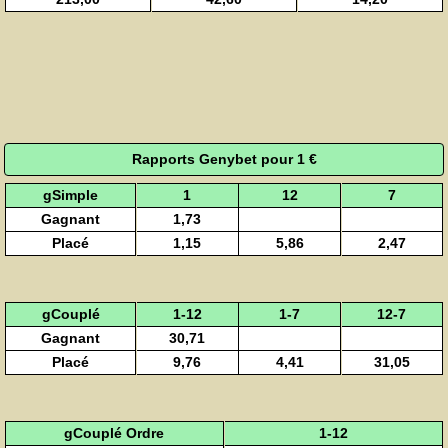
Rapports Genybet pour 1 €
gSimple
1
12
7
Gagnant
1,73
Placé
1,15
5,86
2,47
gCouplé
1-12
1-7
12-7
Gagnant
30,71
Placé
9,76
4,41
31,05
gCouplé Ordre
1-12