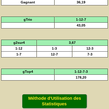
Gagnant
36,19
gTrio
1-12-7
43,05
g2sur4
3,67
1-12
1-3
12-3
1-7
12-7
7-3
gTop4
1-12-7-3
178,20
Méthode d'Utilisation des
Statistiques