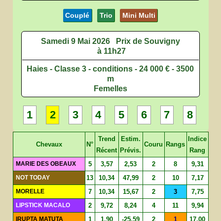
Couplé
Trio
Mini Multi
Samedi 9 Mai 2026
Prix de Souvigny
à 11h27
Haies - Classe 3 - conditions - 24 000 € - 3500
m
Femelles
1
2
3
4
5
6
7
8
Trend
Estim.
Indice
Chevaux
N°
Couru
Rangs
Récent
Prévis.
Rang
MARIE DES OBEAUX
5
3,57
2,53
2
8
9,31
NOT TODAY
13
10,34
47,99
2
10
7,17
MORELLE
7
10,34
15,67
2
3
7,75
LIPSTICK MACALO
2
9,72
8,24
4
11
9,94
IRUPTA MATUTA
1
1,90
-25,59
2
1
17,00