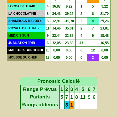
LOCCA DE THAIX
4
36,87
9,22
1
5
9,22
LA CHOCOLATINE
8
34,46
39,29
2
6
21,70
SHAMROCK MELODY
3
12,91
-19,30
2
4
25,26
ROYALE CAKE HAS
11
34,46
35,01
2
7
23,81
MEDICIS SUN
9
33,44
32,83
4
9
18,48
JUBILATION (IRE)
6
32,05
23,39
43
16,55
MAESTRIA BURGONDE
10
0,00
0,00
0
12
0,00
MOUSSE DU CHEF
12
0,00
0,00
0
2
0,00
Pronostic Calculé
Rangs Prévus
1
2
3
4
5
6
7
Partants
5
7
1
8
11
9
6
Rangs obtenus
3
1