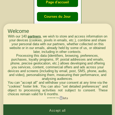
Page d'accueil
Courses du Jour
Welcome
Courses du
With our 140
partners
, we wish to store and access information on
lendemain
your devices (cookies, pixels in emails, etc.), combine and share
your personal data with our partners, whether collected on this
website or in our emails, already held by some of us, or obtained
Courses
later, including in other contexts.
Processing this data (identifiers, browsing, preferences,
d'aujourd'hui
purchases, loyalty programs, IP, postal addresses and emails,
phone, precise geolocation, etc.) allows developing and offering
you services, content, commercial offers and ads across your
devices and screens (including by email, post, SMS, phone, audio,
and video), personalising them, measuring their performance, and
analysing audiences.
Haut de Page
You can "accept all" and withdraw your consent at any time via the
"cookies" footer link
. You can also "set detailed preferences" and
object to processing activities not subject to consent. These
choices remain valid for 6 months.
powered by
Accept all
Mentions légales du site