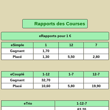
Rapports des Courses
eRapports pour 1 €
eSimple
1
12
7
Gagnant
1,70
Placé
1,30
5,50
2,80
eCouplé
1-12
1-7
12-7
Gagnant
32,70
Placé
10,60
5,80
19,90
eTrio
1-12-7
63,20