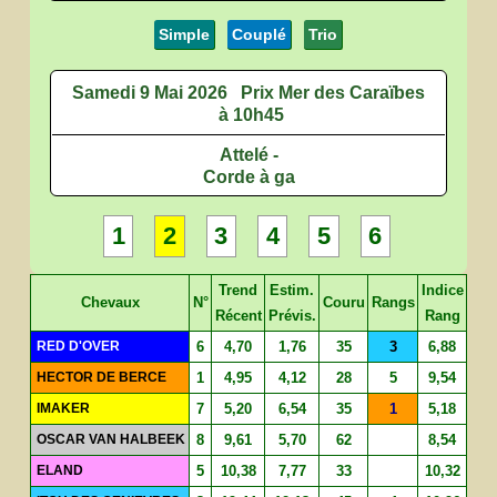
Simple
Couplé
Trio
Samedi 9 Mai 2026
Prix Mer des Caraïbes
à 10h45
Attelé -
Corde à ga
1
2
3
4
5
6
Trend
Estim.
Indice
Chevaux
N°
Couru
Rangs
Récent
Prévis.
Rang
RED D'OVER
6
4,70
1,76
35
3
6,88
HECTOR DE BERCE
1
4,95
4,12
28
5
9,54
IMAKER
7
5,20
6,54
35
1
5,18
OSCAR VAN HALBEEK
8
9,61
5,70
62
8,54
ELAND
5
10,38
7,77
33
10,32