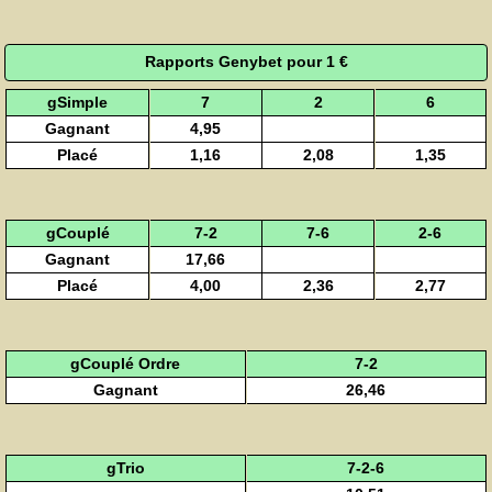
Rapports Genybet pour 1 €
gSimple
7
2
6
Gagnant
4,95
Placé
1,16
2,08
1,35
gCouplé
7-2
7-6
2-6
Gagnant
17,66
Placé
4,00
2,36
2,77
gCouplé Ordre
7-2
Gagnant
26,46
gTrio
7-2-6