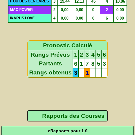
ITOU DES GENIEVRES
3
19,44
12,13
45
4
10,96
MAC POWER
2
0,00
0,00
0
2
0,00
IKARUS LOVE
4
0,00
0,00
0
6
0,00
Pronostic Calculé
Rangs Prévus
1
2
3
4
5
6
Partants
6
1
7
8
5
3
Rangs obtenus
3
1
Rapports des Courses
eRapports pour 1 €