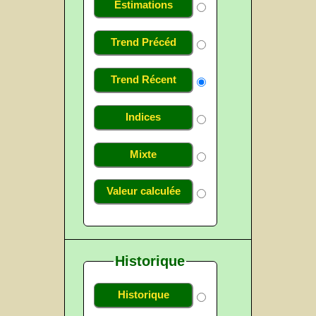
Estimations
Trend Précéd
Trend Récent
Indices
Mixte
Valeur calculée
Historique
Historique